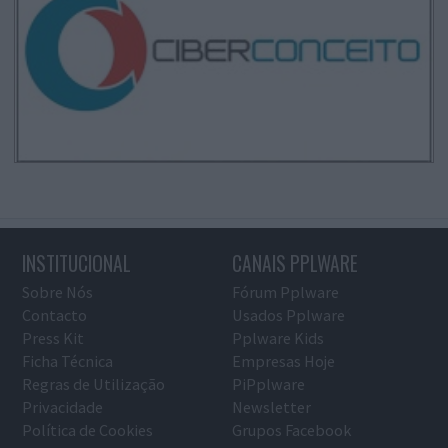
INSTITUCIONAL
CANAIS PPLWARE
Sobre Nós
Fórum Pplware
Contacto
Usados Pplware
Press Kit
Pplware Kids
Ficha Técnica
Empresas Hoje
Regras de Utilização
PiPplware
Privacidade
Newsletter
Política de Cookies
Grupos Facebook