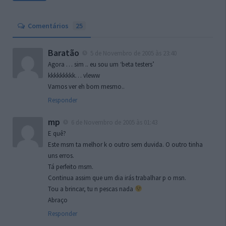
Comentários
25
Baratão
5 de Novembro de 2005 às 23:40
Agora … sim .. eu sou um ‘beta testers’
kkkkkkkkk… vleww
Vamos ver eh bom mesmo..
Responder
mp
6 de Novembro de 2005 às 01:43
E quê?
Este msm ta melhor k o outro sem duvida. O outro tinha
uns erros.
Tá perfeito msm.
Continua assim que um dia irás trabalhar p o msn.
Tou a brincar, tu n pescas nada
Abraço
Responder