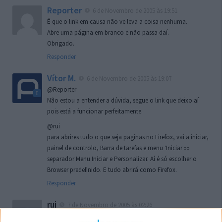
Reporter
6 de Novembro de 2005 às 19:51
É que o link em causa não ve leva a coisa nenhuma.
Abre uma página em branco e não passa daí.
Obrigado.
Responder
Vítor M.
6 de Novembro de 2005 às 19:07
@Reporter
Não estou a entender a dúvida, segue o link que deixo aí
pois está a funcionar perfeitamente.
@rui
para abrires tudo o que seja paginas no Firefox, vai a iniciar,
painel de controlo, Barra de tarefas e menu ‘Iniciar »»
separador Menu Iniciar e Personalizar. Aí é só escolher o
Browser predefinido. E tudo abrirá como Firefox.
Responder
rui
7 de Novembro de 2005 às 02:26
Boas outra vez. Desculpa tar te a chatear mas na