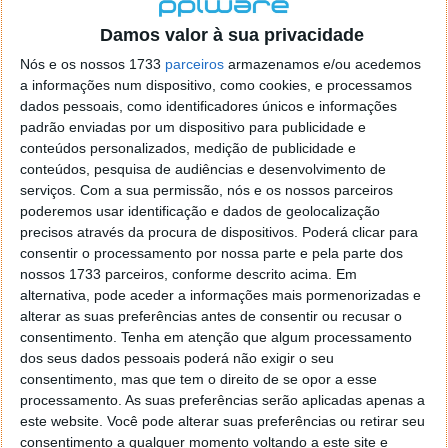
localizaçao referida n se encontra la nada k me permita por
o firefox como browser predefenido
Ja percorri o painel
Damos valor à sua privacidade
de control tudo e nada. Tou a comecar a desesperar, ate ja
Nós e os nossos 1733
parceiros
armazenamos e/ou acedemos
tentei apagar o explorer na tentativa de forçar o uso do
a informações num dispositivo, como cookies, e processamos
firefox mas em vao. Kaso te lembres de outra dica fico
dados pessoais, como identificadores únicos e informações
agradecido, caso contrario obrigado a mesma
padrão enviadas por um dispositivo para publicidade e
Responder
conteúdos personalizados, medição de publicidade e
conteúdos, pesquisa de audiências e desenvolvimento de
Vítor M.
serviços.
Com a sua permissão, nós e os nossos parceiros
7 de Novembro de 2005 às 01:39
poderemos usar identificação e dados de geolocalização
@Reporter
precisos através da procura de dispositivos. Poderá clicar para
Desculpa mas o link funciona. Seja como for segue por mail
consentir o processamento por nossa parte e pela parte dos
o MSn Messenger 8.
nossos 1733 parceiros, conforme descrito acima. Em
Responder
alternativa, pode aceder a informações mais pormenorizadas e
alterar as suas preferências antes de consentir ou recusar o
Vítor M.
7 de Novembro de 2005 às 11:21
consentimento.
Tenha em atenção que algum processamento
@Rui
dos seus dados pessoais poderá não exigir o seu
Tens de encontrar o que te falei. Faz da seguinte maneira,
consentimento, mas que tem o direito de se opor a esse
janela iniciar e no topo dessa janela com o botão direito do
processamento. As suas preferências serão aplicadas apenas a
rato faz propriedades. Depois no separador Menu ‘Iniciar’
este website. Você pode alterar suas preferências ou retirar seu
clica no botão ‘Personalizar’ aí encontrarás no separador
consentimento a qualquer momento voltando a este site e