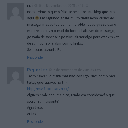
rui
6 de Novembro de 2005 às 16:13
Boas! Primeiro quero felicitar pelo exelente blog que tens
aqui
Em segundo gostei muito desta nova versao do
messeger mas eu tou com um problema, eu que so uso o
explorer para ver o mail do hotmail atraves do messeger,
gostaria de saber se e possivel alterar algo para este em vez
de abrir com o ie abrir com o firefox.
Sem outro assunto Rui
Responder
Reporter
6 de Novembro de 2005 às 16:50
Tento “sacar” o msn8 mas não consigo. Nem como beta
tester, quer através ho link
http://msn8.core-server.be/
Alguém pode dar uma dica, tendo em consideração que
sou um principiante?
Agradeço.
ADias
Responder