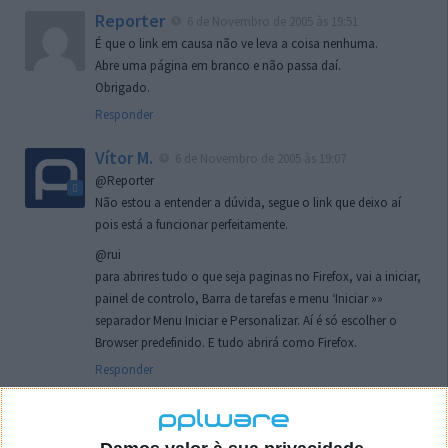
Reporter
6 de Novembro de 2005 às 19:51
É que o link em causa não ve leva a coisa nenhuma.
Abre uma página em branco e não passa daí.
Obrigado.
Responder
Vítor M.
6 de Novembro de 2005 às 19:07
@Reporter
Não estou a entender a dúvida, segue o link que deixo aí
pois está a funcionar perfeitamente.
@rui
para abrires tudo o que seja paginas no Firefox, vai a iniciar,
painel de controlo, Barra de tarefas e menu ‘Iniciar »»
separador Menu Iniciar e Personalizar. Aí é só escolher o
Browser predefinido. E tudo abrirá como Firefox.
Responder
rui
7 de Novembro de 2005 às 02:26
Boas outra vez. Desculpa tar te a chatear mas na