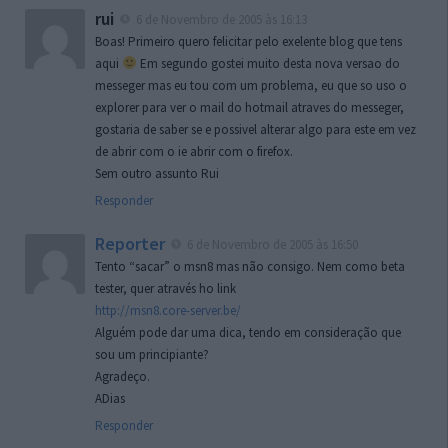
rui
6 de Novembro de 2005 às 16:13
Boas! Primeiro quero felicitar pelo exelente blog que tens
aqui
Em segundo gostei muito desta nova versao do
messeger mas eu tou com um problema, eu que so uso o
explorer para ver o mail do hotmail atraves do messeger,
gostaria de saber se e possivel alterar algo para este em vez
de abrir com o ie abrir com o firefox.
Sem outro assunto Rui
Responder
Reporter
6 de Novembro de 2005 às 16:50
Tento “sacar” o msn8 mas não consigo. Nem como beta
tester, quer através ho link
http://msn8.core-server.be/
Alguém pode dar uma dica, tendo em consideração que
sou um principiante?
Agradeço.
ADias
Responder