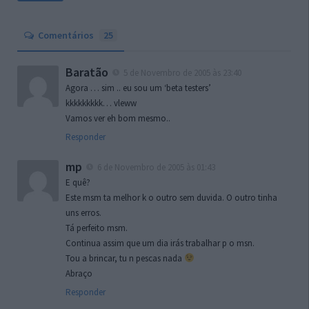
Comentários
25
Baratão
5 de Novembro de 2005 às 23:40
Agora … sim .. eu sou um ‘beta testers’
kkkkkkkkk… vleww
Vamos ver eh bom mesmo..
Responder
mp
6 de Novembro de 2005 às 01:43
E quê?
Este msm ta melhor k o outro sem duvida. O outro tinha
uns erros.
Tá perfeito msm.
Continua assim que um dia irás trabalhar p o msn.
Tou a brincar, tu n pescas nada
Abraço
Responder