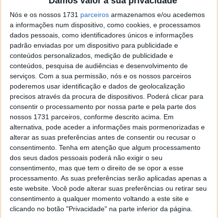
Damos valor à sua privacidade
localizaçao referida n se encontra la nada k me permita por
Nós e os nossos 1731
parceiros
armazenamos e/ou acedemos
o firefox como browser predefenido
Ja percorri o painel
a informações num dispositivo, como cookies, e processamos
de control tudo e nada. Tou a comecar a desesperar, ate ja
dados pessoais, como identificadores únicos e informações
tentei apagar o explorer na tentativa de forçar o uso do
padrão enviadas por um dispositivo para publicidade e
firefox mas em vao. Kaso te lembres de outra dica fico
conteúdos personalizados, medição de publicidade e
agradecido, caso contrario obrigado a mesma
conteúdos, pesquisa de audiências e desenvolvimento de
Responder
serviços.
Com a sua permissão, nós e os nossos parceiros
poderemos usar identificação e dados de geolocalização
Vítor M.
7 de Novembro de 2005 às 01:39
precisos através da procura de dispositivos. Poderá clicar para
@Reporter
consentir o processamento por nossa parte e pela parte dos
Desculpa mas o link funciona. Seja como for segue por mail
nossos 1731 parceiros, conforme descrito acima. Em
o MSn Messenger 8.
alternativa, pode aceder a informações mais pormenorizadas e
alterar as suas preferências antes de consentir ou recusar o
Responder
consentimento.
Tenha em atenção que algum processamento
Vítor M.
dos seus dados pessoais poderá não exigir o seu
7 de Novembro de 2005 às 11:21
consentimento, mas que tem o direito de se opor a esse
@Rui
processamento. As suas preferências serão aplicadas apenas a
Tens de encontrar o que te falei. Faz da seguinte maneira,
este website. Você pode alterar suas preferências ou retirar seu
janela iniciar e no topo dessa janela com o botão direito do
consentimento a qualquer momento voltando a este site e
rato faz propriedades. Depois no separador Menu ‘Iniciar’
clicando no botão "Privacidade" na parte inferior da página.
clica no botão ‘Personalizar’ aí encontrarás no separador