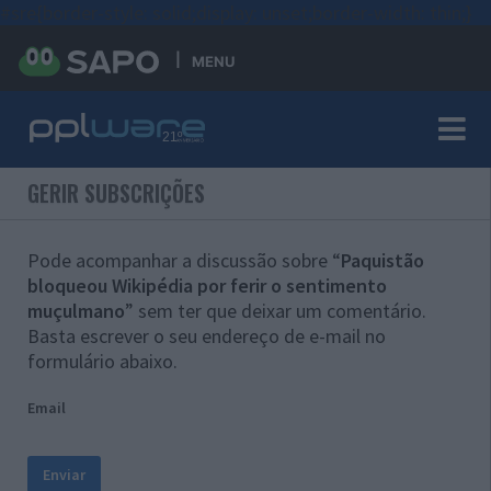
#sre{border-style: solid;display: unset;border-width: thin;}
MENU
GERIR SUBSCRIÇÕES
Pode acompanhar a discussão sobre “
Paquistão
bloqueou Wikipédia por ferir o sentimento
muçulmano
” sem ter que deixar um comentário.
Basta escrever o seu endereço de e-mail no
formulário abaixo.
Email