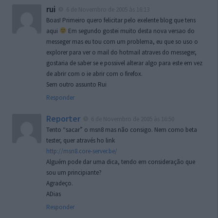
rui
6 de Novembro de 2005 às 16:13
Boas! Primeiro quero felicitar pelo exelente blog que tens
aqui
Em segundo gostei muito desta nova versao do
messeger mas eu tou com um problema, eu que so uso o
explorer para ver o mail do hotmail atraves do messeger,
gostaria de saber se e possivel alterar algo para este em vez
de abrir com o ie abrir com o firefox.
Sem outro assunto Rui
Responder
Reporter
6 de Novembro de 2005 às 16:50
Tento “sacar” o msn8 mas não consigo. Nem como beta
tester, quer através ho link
http://msn8.core-server.be/
Alguém pode dar uma dica, tendo em consideração que
sou um principiante?
Agradeço.
ADias
Responder