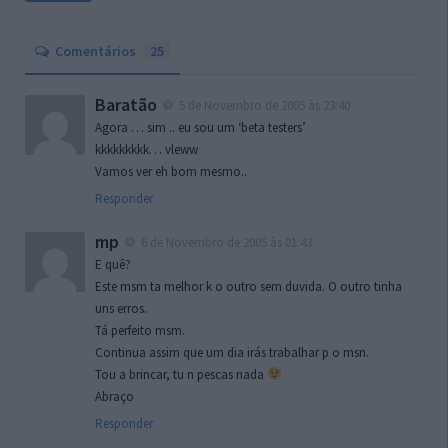
Comentários
25
Baratão
5 de Novembro de 2005 às 23:40
Agora … sim .. eu sou um ‘beta testers’
kkkkkkkkk… vleww
Vamos ver eh bom mesmo..
Responder
mp
6 de Novembro de 2005 às 01:43
E quê?
Este msm ta melhor k o outro sem duvida. O outro tinha
uns erros.
Tá perfeito msm.
Continua assim que um dia irás trabalhar p o msn.
Tou a brincar, tu n pescas nada
Abraço
Responder