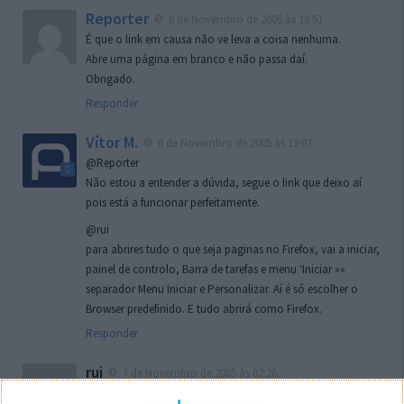
Reporter
6 de Novembro de 2005 às 19:51
É que o link em causa não ve leva a coisa nenhuma.
Abre uma página em branco e não passa daí.
Obrigado.
Responder
Vítor M.
6 de Novembro de 2005 às 19:07
@Reporter
Não estou a entender a dúvida, segue o link que deixo aí
pois está a funcionar perfeitamente.
@rui
para abrires tudo o que seja paginas no Firefox, vai a iniciar,
painel de controlo, Barra de tarefas e menu ‘Iniciar »»
separador Menu Iniciar e Personalizar. Aí é só escolher o
Browser predefinido. E tudo abrirá como Firefox.
Responder
rui
7 de Novembro de 2005 às 02:26
Boas outra vez. Desculpa tar te a chatear mas na