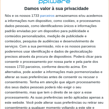
localizaçao referida n se encontra la nada k me permita por
o firefox como browser predefenido
Ja percorri o painel
Damos valor à sua privacidade
de control tudo e nada. Tou a comecar a desesperar, ate ja
Nós e os nossos 1733
parceiros
armazenamos e/ou acedemos
tentei apagar o explorer na tentativa de forçar o uso do
a informações num dispositivo, como cookies, e processamos
firefox mas em vao. Kaso te lembres de outra dica fico
dados pessoais, como identificadores únicos e informações
agradecido, caso contrario obrigado a mesma
padrão enviadas por um dispositivo para publicidade e
Responder
conteúdos personalizados, medição de publicidade e
conteúdos, pesquisa de audiências e desenvolvimento de
Vítor M.
serviços.
Com a sua permissão, nós e os nossos parceiros
7 de Novembro de 2005 às 01:39
poderemos usar identificação e dados de geolocalização
@Reporter
precisos através da procura de dispositivos. Poderá clicar para
Desculpa mas o link funciona. Seja como for segue por mail
consentir o processamento por nossa parte e pela parte dos
o MSn Messenger 8.
nossos 1733 parceiros, conforme descrito acima. Em
Responder
alternativa, pode aceder a informações mais pormenorizadas e
alterar as suas preferências antes de consentir ou recusar o
Vítor M.
7 de Novembro de 2005 às 11:21
consentimento.
Tenha em atenção que algum processamento
@Rui
dos seus dados pessoais poderá não exigir o seu
Tens de encontrar o que te falei. Faz da seguinte maneira,
consentimento, mas que tem o direito de se opor a esse
janela iniciar e no topo dessa janela com o botão direito do
processamento. As suas preferências serão aplicadas apenas a
rato faz propriedades. Depois no separador Menu ‘Iniciar’
este website. Você pode alterar suas preferências ou retirar seu
clica no botão ‘Personalizar’ aí encontrarás no separador
consentimento a qualquer momento voltando a este site e