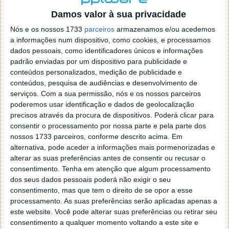
de control tudo e nada. Tou a comecar a desesperar, ate ja
Damos valor à sua privacidade
tentei apagar o explorer na tentativa de forçar o uso do
firefox mas em vao. Kaso te lembres de outra dica fico
Nós e os nossos 1733
parceiros
armazenamos e/ou acedemos
agradecido, caso contrario obrigado a mesma
a informações num dispositivo, como cookies, e processamos
dados pessoais, como identificadores únicos e informações
Responder
padrão enviadas por um dispositivo para publicidade e
Vítor M.
conteúdos personalizados, medição de publicidade e
7 de Novembro de 2005 às 01:39
conteúdos, pesquisa de audiências e desenvolvimento de
@Reporter
serviços.
Com a sua permissão, nós e os nossos parceiros
Desculpa mas o link funciona. Seja como for segue por mail
poderemos usar identificação e dados de geolocalização
o MSn Messenger 8.
precisos através da procura de dispositivos. Poderá clicar para
Responder
consentir o processamento por nossa parte e pela parte dos
nossos 1733 parceiros, conforme descrito acima. Em
Vítor M.
7 de Novembro de 2005 às 11:21
alternativa, pode aceder a informações mais pormenorizadas e
@Rui
alterar as suas preferências antes de consentir ou recusar o
Tens de encontrar o que te falei. Faz da seguinte maneira,
consentimento.
Tenha em atenção que algum processamento
janela iniciar e no topo dessa janela com o botão direito do
dos seus dados pessoais poderá não exigir o seu
rato faz propriedades. Depois no separador Menu ‘Iniciar’
consentimento, mas que tem o direito de se opor a esse
clica no botão ‘Personalizar’ aí encontrarás no separador
processamento. As suas preferências serão aplicadas apenas a
geral a opção para escolheres o Browser com que queres
este website. Você pode alterar suas preferências ou retirar seu
consentimento a qualquer momento voltando a este site e
navegar e o gestor de e-mail. Caso não consigas chegar lá,