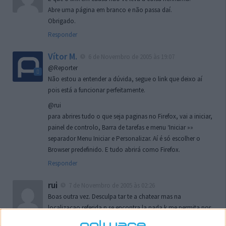
Abre uma página em branco e não passa daí.
Obrigado.
Responder
Vítor M.
6 de Novembro de 2005 às 19:07
@Reporter
Não estou a entender a dúvida, segue o link que deixo aí
pois está a funcionar perfeitamente.
@rui
para abrires tudo o que seja paginas no Firefox, vai a iniciar,
painel de controlo, Barra de tarefas e menu ‘Iniciar »»
separador Menu Iniciar e Personalizar. Aí é só escolher o
Browser predefinido. E tudo abrirá como Firefox.
Responder
rui
7 de Novembro de 2005 às 02:26
Boas outra vez. Desculpa tar te a chatear mas na
localizaçao referida n se encontra la nada k me permita por
o firefox como browser predefenido
Ja percorri o painel