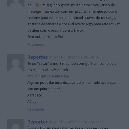
aqui
Em segundo gostei muito desta nova versao do
messeger mas eu tou com um problema, eu que so uso o
explorer para ver o mail do hotmail atraves do messeger,
gostaria de saber se e possivel alterar algo para este em vez
de abrir com o ie abrir com o firefox.
Sem outro assunto Rui
Responder
Reporter
6 de Novembro de 2005 às 16:50
Tento “sacar” o msn8 mas não consigo. Nem como beta
tester, quer através ho link
http://msn8.core-server.be/
Alguém pode dar uma dica, tendo em consideração que
sou um principiante?
Agradeço.
ADias
Responder
Reporter
6 de Novembro de 2005 às 19:51
É que o link em causa não ve leva a coisa nenhuma.