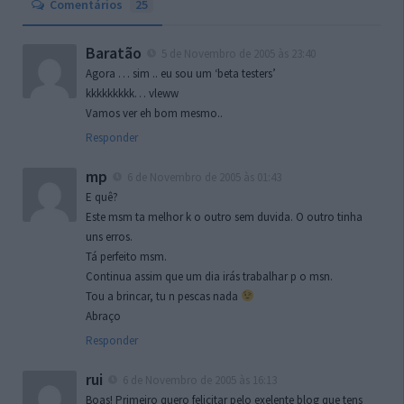
Comentários
25
Baratão
5 de Novembro de 2005 às 23:40
Agora … sim .. eu sou um ‘beta testers’
kkkkkkkkk… vleww
Vamos ver eh bom mesmo..
Responder
mp
6 de Novembro de 2005 às 01:43
E quê?
Este msm ta melhor k o outro sem duvida. O outro tinha
uns erros.
Tá perfeito msm.
Continua assim que um dia irás trabalhar p o msn.
Tou a brincar, tu n pescas nada
Abraço
Responder
rui
6 de Novembro de 2005 às 16:13
Boas! Primeiro quero felicitar pelo exelente blog que tens