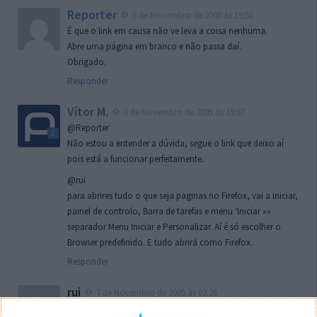
Reporter
6 de Novembro de 2005 às 19:51
É que o link em causa não ve leva a coisa nenhuma.
Abre uma página em branco e não passa daí.
Obrigado.
Responder
Vítor M.
6 de Novembro de 2005 às 19:07
@Reporter
Não estou a entender a dúvida, segue o link que deixo aí
pois está a funcionar perfeitamente.
@rui
para abrires tudo o que seja paginas no Firefox, vai a iniciar,
painel de controlo, Barra de tarefas e menu ‘Iniciar »»
separador Menu Iniciar e Personalizar. Aí é só escolher o
Browser predefinido. E tudo abrirá como Firefox.
Responder
rui
7 de Novembro de 2005 às 02:26
Boas outra vez. Desculpa tar te a chatear mas na