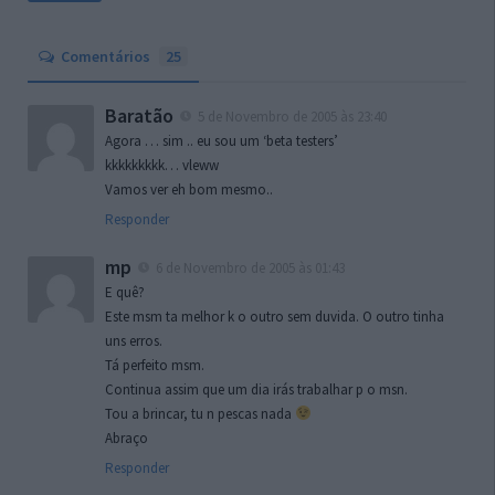
Comentários
25
Baratão
5 de Novembro de 2005 às 23:40
Agora … sim .. eu sou um ‘beta testers’
kkkkkkkkk… vleww
Vamos ver eh bom mesmo..
Responder
mp
6 de Novembro de 2005 às 01:43
E quê?
Este msm ta melhor k o outro sem duvida. O outro tinha
uns erros.
Tá perfeito msm.
Continua assim que um dia irás trabalhar p o msn.
Tou a brincar, tu n pescas nada
Abraço
Responder