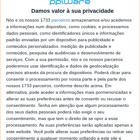
localizaçao referida n se encontra la nada k me permita por
o firefox como browser predefenido
Ja percorri o painel
Damos valor à sua privacidade
de control tudo e nada. Tou a comecar a desesperar, ate ja
Nós e os nossos 1733
parceiros
armazenamos e/ou acedemos
tentei apagar o explorer na tentativa de forçar o uso do
a informações num dispositivo, como cookies, e processamos
firefox mas em vao. Kaso te lembres de outra dica fico
dados pessoais, como identificadores únicos e informações
agradecido, caso contrario obrigado a mesma
padrão enviadas por um dispositivo para publicidade e
Responder
conteúdos personalizados, medição de publicidade e
conteúdos, pesquisa de audiências e desenvolvimento de
Vítor M.
serviços.
Com a sua permissão, nós e os nossos parceiros
7 de Novembro de 2005 às 01:39
poderemos usar identificação e dados de geolocalização
@Reporter
precisos através da procura de dispositivos. Poderá clicar para
Desculpa mas o link funciona. Seja como for segue por mail
consentir o processamento por nossa parte e pela parte dos
o MSn Messenger 8.
nossos 1733 parceiros, conforme descrito acima. Em
Responder
alternativa, pode aceder a informações mais pormenorizadas e
alterar as suas preferências antes de consentir ou recusar o
Vítor M.
7 de Novembro de 2005 às 11:21
consentimento.
Tenha em atenção que algum processamento
@Rui
dos seus dados pessoais poderá não exigir o seu
Tens de encontrar o que te falei. Faz da seguinte maneira,
consentimento, mas que tem o direito de se opor a esse
janela iniciar e no topo dessa janela com o botão direito do
processamento. As suas preferências serão aplicadas apenas a
rato faz propriedades. Depois no separador Menu ‘Iniciar’
este website. Você pode alterar suas preferências ou retirar seu
clica no botão ‘Personalizar’ aí encontrarás no separador
consentimento a qualquer momento voltando a este site e