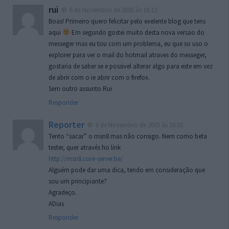
rui
6 de Novembro de 2005 às 16:13
Boas! Primeiro quero felicitar pelo exelente blog que tens
aqui
Em segundo gostei muito desta nova versao do
messeger mas eu tou com um problema, eu que so uso o
explorer para ver o mail do hotmail atraves do messeger,
gostaria de saber se e possivel alterar algo para este em vez
de abrir com o ie abrir com o firefox.
Sem outro assunto Rui
Responder
Reporter
6 de Novembro de 2005 às 16:50
Tento “sacar” o msn8 mas não consigo. Nem como beta
tester, quer através ho link
http://msn8.core-server.be/
Alguém pode dar uma dica, tendo em consideração que
sou um principiante?
Agradeço.
ADias
Responder