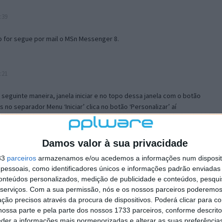
:39
o for segue por mail o MSn Messenger 8.
:21
a seguinte maneira, janela iniciar e no topo dessa janela com o botão
 no separador Menu ‘Iniciar’ clica no botão ‘Personalizar’ aí
ão para escolheres o Browser com que queres navegar e o gestor de
is ao teu Firefox e nas ferramentas ou tools escolhes ‘Opções’ ou
erta e logo perto do fim encontras um local para colocares um visto
Damos valor à sua privacidade
e este é o browser predefinido.
33
parceiros
armazenamos e/ou acedemos a informações num dispositi
essoais, como identificadores únicos e informações padrão enviadas 
conteúdos personalizados, medição de publicidade e conteúdos, pesqui
12:57
serviços.
Com a sua permissão, nós e os nossos parceiros poderemos 
ção precisos através da procura de dispositivos. Poderá clicar para co
ossa parte e pela parte dos nossos 1733 parceiros, conforme descrit
eder a informações mais pormenorizadas e alterar as suas preferência