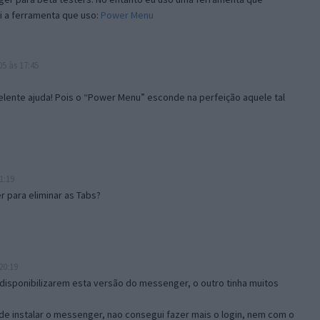
i a ferramenta que uso:
Power Menu
5 às 17:45
lente ajuda! Pois o “Power Menu” esconde na perfeição aquele tal
1:19
 para eliminar as Tabs?
20:19
disponibilizarem esta versão do messenger, o outro tinha muitos
de instalar o messenger, nao consegui fazer mais o login, nem com o