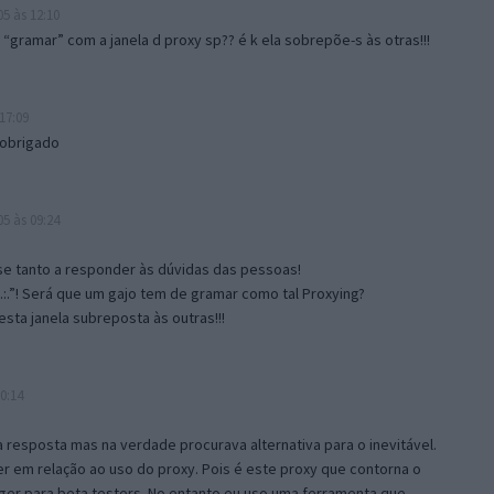
5 às 12:10
gramar” com a janela d proxy sp?? é k ela sobrepõe-s às otras!!!
17:09
 obrigado
5 às 09:24
e tanto a responder às dúvidas das pessoas!
.:.”! Será que um gajo tem de gramar como tal Proxying?
sta janela subreposta às outras!!!
0:14
resposta mas na verdade procurava alternativa para o inevitável.
 em relação ao uso do proxy. Pois é este proxy que contorna o
ger para beta testers. No entanto eu uso uma ferramenta que