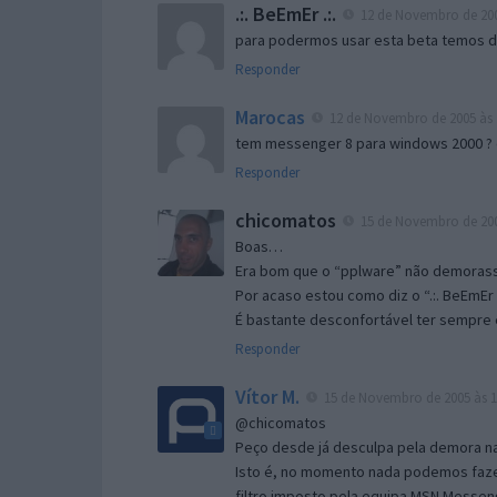
.:. BeEmEr .:.
12 de Novembro de 200
para podermos usar esta beta temos d “
Responder
Marocas
12 de Novembro de 2005 às 
tem messenger 8 para windows 2000 ?
Responder
chicomatos
15 de Novembro de 200
Boas…
Era bom que o “pplware” não demorass
Por acaso estou como diz o “.:. BeEmEr 
É bastante desconfortável ter sempre e
Responder
Vítor M.
15 de Novembro de 2005 às 1
@chicomatos
Peço desde já desculpa pela demora na 
Isto é, no momento nada podemos fazer
filtro imposto pela equipa MSN Messen