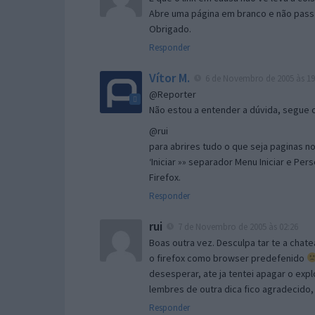
Abre uma página em branco e não passa
Obrigado.
Responder
Vítor M.
6 de Novembro de 2005 às 19
@Reporter
Não estou a entender a dúvida, segue o 
@rui
para abrires tudo o que seja paginas no 
‘Iniciar »» separador Menu Iniciar e Per
Firefox.
Responder
rui
7 de Novembro de 2005 às 02:26
Boas outra vez. Desculpa tar te a chate
o firefox como browser predefenido
desesperar, ate ja tentei apagar o expl
lembres de outra dica fico agradecido
Responder