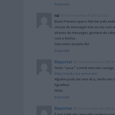
Responder
rui
6 de Novembro de 2005 às 16:13
Boas! Primeiro quero felicitar pelo exe
versao do messeger mas eu tou com um 
atraves do messeger, gostaria de saber 
com o firefox.
Sem outro assunto Rui
Responder
Reporter
6 de Novembro de 2005 às 
Tento “sacar” o msn8 mas não consigo.
http://msn8.core-server.be/
Alguém pode dar uma dica, tendo em c
Agradeço.
ADias
Responder
Reporter
6 de Novembro de 2005 às 
É que o link em causa não ve leva a co