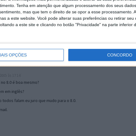
timento.
Tenha em atenção que algum processamento dos seus dados
nsentimento, mas que tem o direito de se opor a esse processamento. A
19:51
as a este website. Você pode alterar suas preferências ou retirar seu
u mail algum.
tando a este site e clicando no botão "Privacidade" na parte inferior 
s 17:00
AIS OPÇÕES
CONCORDO
005 às 17:14
o no 8.0 é boa mesmo?
tem em inglês?
 todos falam eu juro que mudo para o 8.0.
ail.