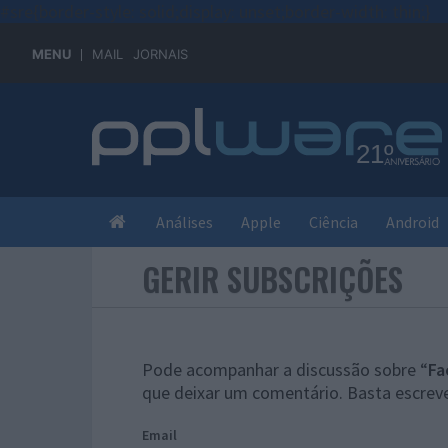
#sre{border-style: solid;display: unset;border-width: thin;}
MENU
MAIL
JORNAIS
Análises
Apple
Ciência
Android
GERIR SUBSCRIÇÕES
Pode acompanhar a discussão sobre “
Fa
que deixar um comentário. Basta escreve
Email