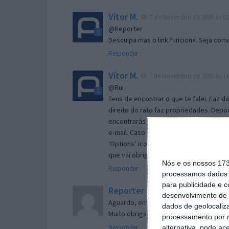
Vítor M.
7 de Novembro de 2005 às 01
@Reporter
Desculpa mas o link funciona. Seja com
Responder
Vítor M.
7 de Novembro de 2005 às 11
@Rui
Tens de encontrar o que te falei. Faz d
direito do rato faz propriedades. Depois
encontrarás no separador geral a opç
e-mail. Caso não consigas chegar lá, va
‘Options’ icon geral da então janela ab
que vai obrigar o Firefox a verificar s
Nós e os nossos 17
Responder
processamos dados p
para publicidade e 
Reporter
7 de Novembro de 2005 às 
desenvolvimento de 
Aguardo, então, o e-mail, Vitor.
dados de geolocaliza
Muito obrigado.
processamento por n
Responder
alternativa, pode ac