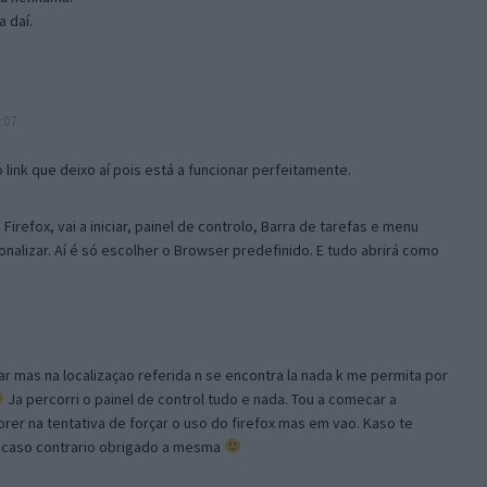
 daí.
:07
link que deixo aí pois está a funcionar perfeitamente.
Firefox, vai a iniciar, painel de controlo, Barra de tarefas e menu
sonalizar. Aí é só escolher o Browser predefinido. E tudo abrirá como
ar mas na localizaçao referida n se encontra la nada k me permita por
Ja percorri o painel de control tudo e nada. Tou a comecar a
orer na tentativa de forçar o uso do firefox mas em vao. Kaso te
, caso contrario obrigado a mesma