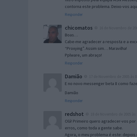
contorna este problema. Deixo-vos aqu
Responder
chicomatos
16 de Novembro de 200
Boas…
Cabe-me agradecer a resposta e a exce
“Proxying”. Assim sim… Maravilha!
Pplware, um abraço!
Responder
Damião
17 de Novembro de 2005 às 0
E no novo messenger beta 8 como fazer
Damião
Responder
redshot
18 de Novembro de 2005 às 
Olá! Primeiro quero agradecer-vos por 
erros, como toda a gente sabe.
Agora, o meu problema é este: depois 