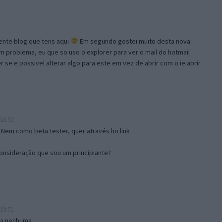
lente blog que tens aqui
Em segundo gostei muito desta nova
problema, eu que so uso o explorer para ver o mail do hotmail
se e possivel alterar algo para este em vez de abrir com o ie abrir
16:50
 Nem como beta tester, quer através ho link
onsideração que sou um principiante?
19:51
isa nenhuma.