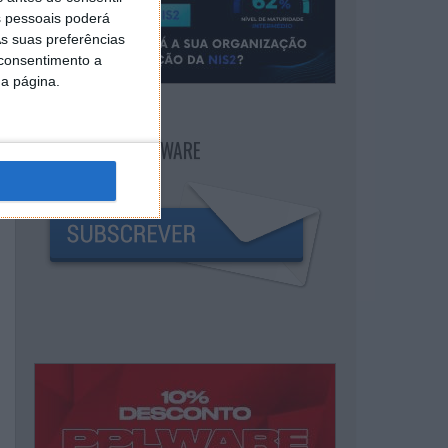
 pessoais poderá
s suas preferências
 consentimento a
da página.
NEWSLETTER PPLWARE