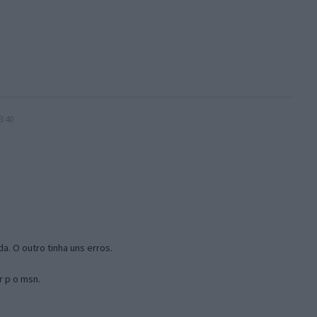
3:40
a. O outro tinha uns erros.
r p o msn.