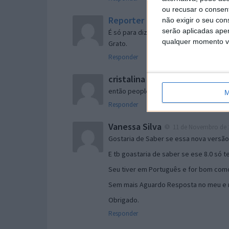
ou recusar o consen
Reporter
não exigir o seu co
7 de Novembro de 2005 às 
serão aplicadas apen
É só para dizer que ainda não me chego
qualquer momento vol
Grato.
Responder
cristalina
11 de Novembro de 2005 à
então people
M
Responder
Vanessa Silva
11 de Novembro de 2
Gostaria de Saber se essa nova versã
E tb goastaria de saber se ese 8.0 só 
Seu tiver em Português e for bom como
Sem mais Aguardo Resposta no meu e m
Obrigado.
Responder