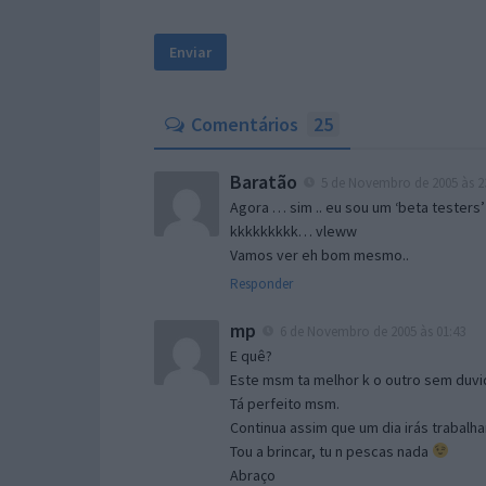
Comentários
25
Baratão
5 de Novembro de 2005 às 2
Agora … sim .. eu sou um ‘beta testers’
kkkkkkkkk… vleww
Vamos ver eh bom mesmo..
Responder
mp
6 de Novembro de 2005 às 01:43
E quê?
Este msm ta melhor k o outro sem duvid
Tá perfeito msm.
Continua assim que um dia irás trabalha
Tou a brincar, tu n pescas nada
Abraço