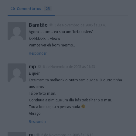
Comentários
25
Baratão
5 de Novembro de 2005 às 23:40
Agora … sim .. eu sou um ‘beta testers’
kkkkkkkkk… vleww
Vamos ver eh bom mesmo..
Responder
mp
6 de Novembro de 2005 às 01:43
E quê?
Este msm ta melhor k o outro sem duvida. O outro tinha
uns erros.
Tá perfeito msm.
Continua assim que um dia irás trabalhar p o msn.
Tou a brincar, tu n pescas nada
Abraço
Responder
rui
6 de Novembro de 2005 às 16:13