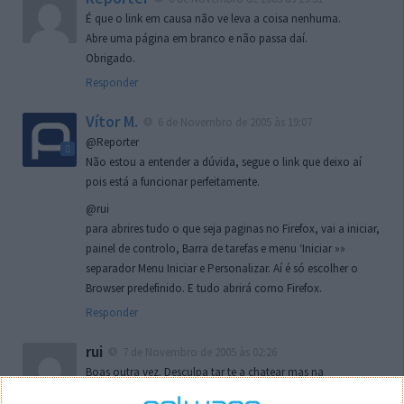
É que o link em causa não ve leva a coisa nenhuma.
Abre uma página em branco e não passa daí.
Obrigado.
Responder
Vítor M.
6 de Novembro de 2005 às 19:07
@Reporter
Não estou a entender a dúvida, segue o link que deixo aí
pois está a funcionar perfeitamente.
@rui
para abrires tudo o que seja paginas no Firefox, vai a iniciar,
painel de controlo, Barra de tarefas e menu ‘Iniciar »»
separador Menu Iniciar e Personalizar. Aí é só escolher o
Browser predefinido. E tudo abrirá como Firefox.
Responder
rui
7 de Novembro de 2005 às 02:26
Boas outra vez. Desculpa tar te a chatear mas na
localizaçao referida n se encontra la nada k me permita por