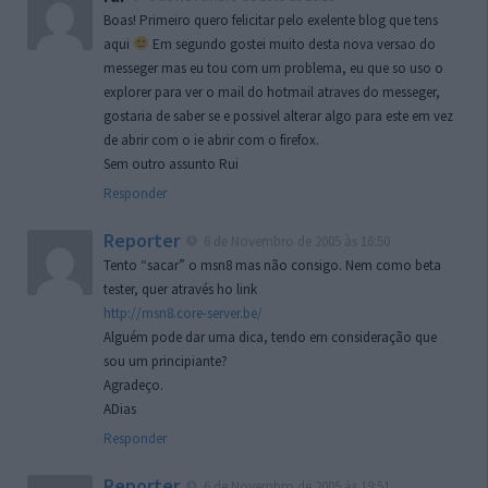
Boas! Primeiro quero felicitar pelo exelente blog que tens
aqui
Em segundo gostei muito desta nova versao do
messeger mas eu tou com um problema, eu que so uso o
explorer para ver o mail do hotmail atraves do messeger,
gostaria de saber se e possivel alterar algo para este em vez
de abrir com o ie abrir com o firefox.
Sem outro assunto Rui
Responder
Reporter
6 de Novembro de 2005 às 16:50
Tento “sacar” o msn8 mas não consigo. Nem como beta
tester, quer através ho link
http://msn8.core-server.be/
Alguém pode dar uma dica, tendo em consideração que
sou um principiante?
Agradeço.
ADias
Responder
Reporter
6 de Novembro de 2005 às 19:51