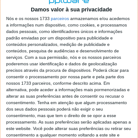
o firefox como browser predefenido
Ja percorri o painel
Damos valor à sua privacidade
de control tudo e nada. Tou a comecar a desesperar, ate ja
tentei apagar o explorer na tentativa de forçar o uso do
Nós e os nossos 1733
parceiros
armazenamos e/ou acedemos
firefox mas em vao. Kaso te lembres de outra dica fico
a informações num dispositivo, como cookies, e processamos
agradecido, caso contrario obrigado a mesma
dados pessoais, como identificadores únicos e informações
Responder
padrão enviadas por um dispositivo para publicidade e
conteúdos personalizados, medição de publicidade e
Vítor M.
conteúdos, pesquisa de audiências e desenvolvimento de
7 de Novembro de 2005 às 01:39
serviços.
Com a sua permissão, nós e os nossos parceiros
@Reporter
poderemos usar identificação e dados de geolocalização
Desculpa mas o link funciona. Seja como for segue por mail
precisos através da procura de dispositivos. Poderá clicar para
o MSn Messenger 8.
consentir o processamento por nossa parte e pela parte dos
Responder
nossos 1733 parceiros, conforme descrito acima. Em
alternativa, pode aceder a informações mais pormenorizadas e
Vítor M.
7 de Novembro de 2005 às 11:21
alterar as suas preferências antes de consentir ou recusar o
@Rui
consentimento.
Tenha em atenção que algum processamento
Tens de encontrar o que te falei. Faz da seguinte maneira,
dos seus dados pessoais poderá não exigir o seu
janela iniciar e no topo dessa janela com o botão direito do
consentimento, mas que tem o direito de se opor a esse
rato faz propriedades. Depois no separador Menu ‘Iniciar’
processamento. As suas preferências serão aplicadas apenas a
clica no botão ‘Personalizar’ aí encontrarás no separador
este website. Você pode alterar suas preferências ou retirar seu
geral a opção para escolheres o Browser com que queres
consentimento a qualquer momento voltando a este site e