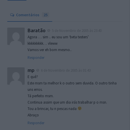
Comentários
25
Baratão
5 de Novembro de 2005 às 23:40
Agora … sim .. eu sou um ‘beta testers’
kkkkkkkkk… vleww
Vamos ver eh bom mesmo..
Responder
mp
6 de Novembro de 2005 às 01:43
E quê?
Este msm ta melhor k o outro sem duvida. O outro tinha
uns erros.
Tá perfeito msm.
Continua assim que um dia irás trabalhar p o msn.
Tou a brincar, tu n pescas nada
Abraço
Responder