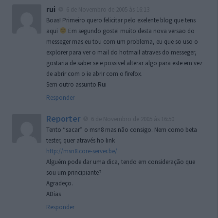
rui
6 de Novembro de 2005 às 16:13
Boas! Primeiro quero felicitar pelo exelente blog que tens
aqui
Em segundo gostei muito desta nova versao do
messeger mas eu tou com um problema, eu que so uso o
explorer para ver o mail do hotmail atraves do messeger,
gostaria de saber se e possivel alterar algo para este em vez
de abrir com o ie abrir com o firefox.
Sem outro assunto Rui
Responder
Reporter
6 de Novembro de 2005 às 16:50
Tento “sacar” o msn8 mas não consigo. Nem como beta
tester, quer através ho link
http://msn8.core-server.be/
Alguém pode dar uma dica, tendo em consideração que
sou um principiante?
Agradeço.
ADias
Responder