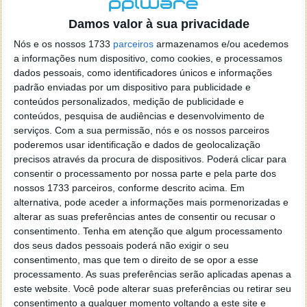
localizaçao referida n se encontra la nada k me permita por
o firefox como browser predefenido
Ja percorri o painel
Damos valor à sua privacidade
de control tudo e nada. Tou a comecar a desesperar, ate ja
Nós e os nossos 1733
parceiros
armazenamos e/ou acedemos
tentei apagar o explorer na tentativa de forçar o uso do
a informações num dispositivo, como cookies, e processamos
firefox mas em vao. Kaso te lembres de outra dica fico
dados pessoais, como identificadores únicos e informações
agradecido, caso contrario obrigado a mesma
padrão enviadas por um dispositivo para publicidade e
Responder
conteúdos personalizados, medição de publicidade e
conteúdos, pesquisa de audiências e desenvolvimento de
Vítor M.
serviços.
Com a sua permissão, nós e os nossos parceiros
7 de Novembro de 2005 às 01:39
poderemos usar identificação e dados de geolocalização
@Reporter
precisos através da procura de dispositivos. Poderá clicar para
Desculpa mas o link funciona. Seja como for segue por mail
consentir o processamento por nossa parte e pela parte dos
o MSn Messenger 8.
nossos 1733 parceiros, conforme descrito acima. Em
Responder
alternativa, pode aceder a informações mais pormenorizadas e
alterar as suas preferências antes de consentir ou recusar o
Vítor M.
7 de Novembro de 2005 às 11:21
consentimento.
Tenha em atenção que algum processamento
@Rui
dos seus dados pessoais poderá não exigir o seu
Tens de encontrar o que te falei. Faz da seguinte maneira,
consentimento, mas que tem o direito de se opor a esse
janela iniciar e no topo dessa janela com o botão direito do
processamento. As suas preferências serão aplicadas apenas a
rato faz propriedades. Depois no separador Menu ‘Iniciar’
este website. Você pode alterar suas preferências ou retirar seu
clica no botão ‘Personalizar’ aí encontrarás no separador
consentimento a qualquer momento voltando a este site e