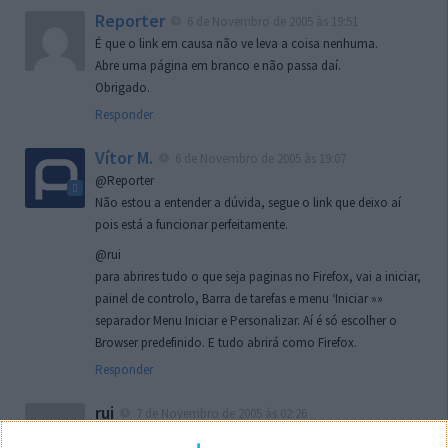
Reporter
6 de Novembro de 2005 às 19:51
É que o link em causa não ve leva a coisa nenhuma.
Abre uma página em branco e não passa daí.
Obrigado.
Responder
Vítor M.
6 de Novembro de 2005 às 19:07
@Reporter
Não estou a entender a dúvida, segue o link que deixo aí
pois está a funcionar perfeitamente.
@rui
para abrires tudo o que seja paginas no Firefox, vai a iniciar,
painel de controlo, Barra de tarefas e menu ‘Iniciar »»
separador Menu Iniciar e Personalizar. Aí é só escolher o
Browser predefinido. E tudo abrirá como Firefox.
Responder
rui
7 de Novembro de 2005 às 02:26
Boas outra vez. Desculpa tar te a chatear mas na