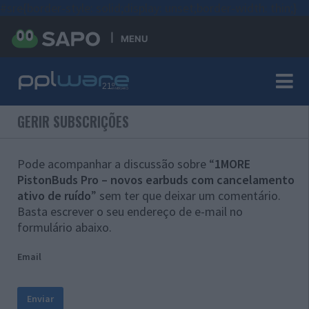
#sre{border-style: solid;display: unset;border-width: thin;}
MENU
GERIR SUBSCRIÇÕES
Pode acompanhar a discussão sobre “
1MORE
PistonBuds Pro – novos earbuds com cancelamento
ativo de ruído
” sem ter que deixar um comentário.
Basta escrever o seu endereço de e-mail no
formulário abaixo.
Email