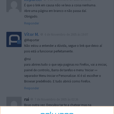
É que o link em causa não ve leva a coisa nenhuma.
Abre uma página em branco e não passa daí.
Obrigado.
Responder
Vítor M.
6 de Novembro de 2005 às 19:07
@Reporter
Não estou a entender a dúvida, segue o link que deixo aí
pois está a funcionar perfeitamente.
@rui
para abrires tudo o que seja paginas no Firefox, vai a iniciar,
painel de controlo, Barra de tarefas e menu ‘Iniciar »»
separador Menu Iniciar e Personalizar. Aí é só escolher o
Browser predefinido. E tudo abrirá como Firefox.
Responder
rui
7 de Novembro de 2005 às 02:26
Boas outra vez. Desculpa tar te a chatear mas na
localizaçao referida n se encontra la nada k me permita por