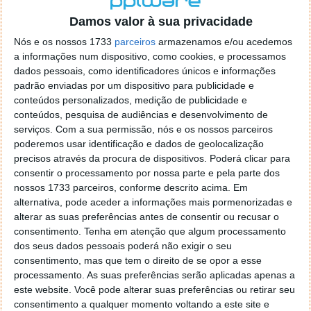
o firefox como browser predefenido
Ja percorri o painel
Damos valor à sua privacidade
de control tudo e nada. Tou a comecar a desesperar, ate ja
tentei apagar o explorer na tentativa de forçar o uso do
Nós e os nossos 1733
parceiros
armazenamos e/ou acedemos
firefox mas em vao. Kaso te lembres de outra dica fico
a informações num dispositivo, como cookies, e processamos
agradecido, caso contrario obrigado a mesma
dados pessoais, como identificadores únicos e informações
Responder
padrão enviadas por um dispositivo para publicidade e
conteúdos personalizados, medição de publicidade e
Vítor M.
conteúdos, pesquisa de audiências e desenvolvimento de
7 de Novembro de 2005 às 01:39
serviços.
Com a sua permissão, nós e os nossos parceiros
@Reporter
poderemos usar identificação e dados de geolocalização
Desculpa mas o link funciona. Seja como for segue por mail
precisos através da procura de dispositivos. Poderá clicar para
o MSn Messenger 8.
consentir o processamento por nossa parte e pela parte dos
Responder
nossos 1733 parceiros, conforme descrito acima. Em
alternativa, pode aceder a informações mais pormenorizadas e
Vítor M.
7 de Novembro de 2005 às 11:21
alterar as suas preferências antes de consentir ou recusar o
@Rui
consentimento.
Tenha em atenção que algum processamento
Tens de encontrar o que te falei. Faz da seguinte maneira,
dos seus dados pessoais poderá não exigir o seu
janela iniciar e no topo dessa janela com o botão direito do
consentimento, mas que tem o direito de se opor a esse
rato faz propriedades. Depois no separador Menu ‘Iniciar’
processamento. As suas preferências serão aplicadas apenas a
clica no botão ‘Personalizar’ aí encontrarás no separador
este website. Você pode alterar suas preferências ou retirar seu
geral a opção para escolheres o Browser com que queres
consentimento a qualquer momento voltando a este site e