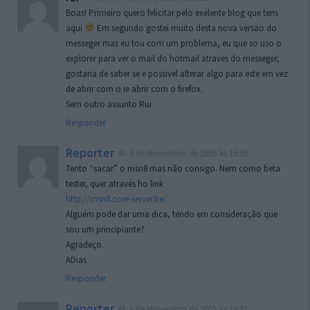
Boas! Primeiro quero felicitar pelo exelente blog que tens
aqui
Em segundo gostei muito desta nova versao do
messeger mas eu tou com um problema, eu que so uso o
explorer para ver o mail do hotmail atraves do messeger,
gostaria de saber se e possivel alterar algo para este em vez
de abrir com o ie abrir com o firefox.
Sem outro assunto Rui
Responder
Reporter
6 de Novembro de 2005 às 16:50
Tento “sacar” o msn8 mas não consigo. Nem como beta
tester, quer através ho link
http://msn8.core-server.be/
Alguém pode dar uma dica, tendo em consideração que
sou um principiante?
Agradeço.
ADias
Responder
Reporter
6 de Novembro de 2005 às 19:51