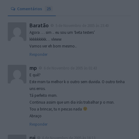
Comentários
25
Baratão
5 de Novembro de 2005 às 23:40
Agora … sim .. eu sou um ‘beta testers’
kkkkkkkkk… vleww
Vamos ver eh bom mesmo..
Responder
mp
6 de Novembro de 2005 às 01:43
E quê?
Este msm ta melhor k o outro sem duvida. O outro tinha
uns erros.
Tá perfeito msm.
Continua assim que um dia irás trabalhar p o msn.
Tou a brincar, tu n pescas nada
Abraço
Responder
rui
6 de Novembro de 2005 às 16:13