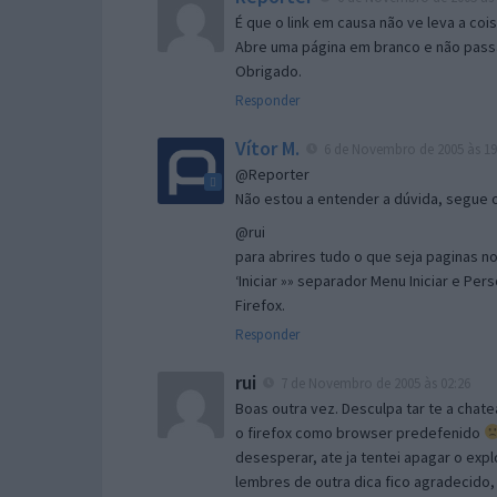
É que o link em causa não ve leva a co
Abre uma página em branco e não passa
Obrigado.
Responder
Vítor M.
6 de Novembro de 2005 às 19
@Reporter
Não estou a entender a dúvida, segue o 
@rui
para abrires tudo o que seja paginas no 
‘Iniciar »» separador Menu Iniciar e Per
Firefox.
Responder
rui
7 de Novembro de 2005 às 02:26
Boas outra vez. Desculpa tar te a chate
o firefox como browser predefenido
desesperar, ate ja tentei apagar o expl
lembres de outra dica fico agradecido