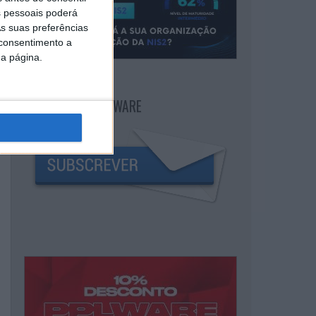
 pessoais poderá
s suas preferências
 consentimento a
da página.
NEWSLETTER PPLWARE