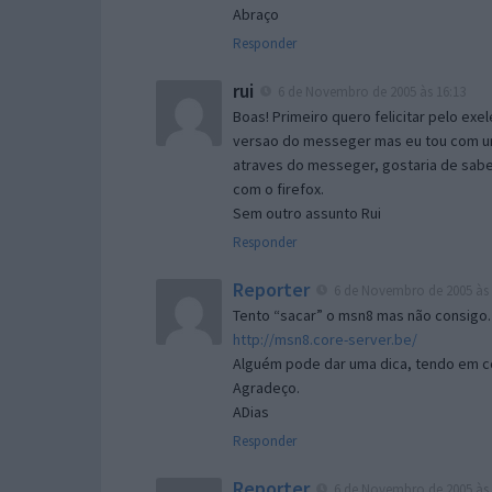
Abraço
Responder
rui
6 de Novembro de 2005 às 16:13
Boas! Primeiro quero felicitar pelo exe
versao do messeger mas eu tou com um 
atraves do messeger, gostaria de saber 
com o firefox.
Sem outro assunto Rui
Responder
Reporter
6 de Novembro de 2005 às 
Tento “sacar” o msn8 mas não consigo.
http://msn8.core-server.be/
Alguém pode dar uma dica, tendo em c
Agradeço.
ADias
Responder
Reporter
6 de Novembro de 2005 às 