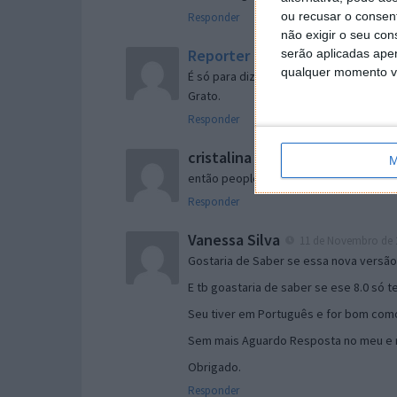
ou recusar o consen
Responder
não exigir o seu co
Reporter
serão aplicadas apen
7 de Novembro de 2005 às 
qualquer momento vol
É só para dizer que ainda não me chego
Grato.
Responder
cristalina
11 de Novembro de 2005 à
M
então people
Responder
Vanessa Silva
11 de Novembro de 2
Gostaria de Saber se essa nova versã
E tb goastaria de saber se ese 8.0 só 
Seu tiver em Português e for bom como
Sem mais Aguardo Resposta no meu e m
Obrigado.
Responder