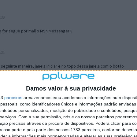
:39
o for segue por mail o MSn Messenger 8.
:21
a seguinte maneira, janela iniciar e no topo dessa janela com o botão
 no separador Menu ‘Iniciar’ clica no botão ‘Personalizar’ aí
ão para escolheres o Browser com que queres navegar e o gestor de
is ao teu Firefox e nas ferramentas ou tools escolhes ‘Opções’ ou
Damos valor à sua privacidade
erta e logo perto do fim encontras um local para colocares um visto
33
parceiros
armazenamos e/ou acedemos a informações num dispositi
e este é o browser predefinido.
essoais, como identificadores únicos e informações padrão enviadas 
conteúdos personalizados, medição de publicidade e conteúdos, pesqui
serviços.
Com a sua permissão, nós e os nossos parceiros poderemos 
12:57
ção precisos através da procura de dispositivos. Poderá clicar para co
ossa parte e pela parte dos nossos 1733 parceiros, conforme descrit
eder a informações mais pormenorizadas e alterar as suas preferência