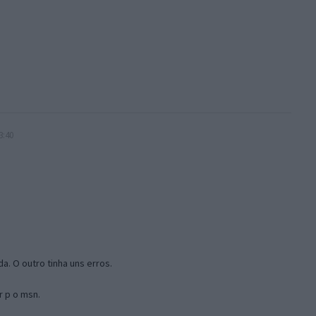
3:40
a. O outro tinha uns erros.
r p o msn.