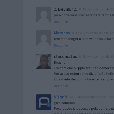
.:. BeEmEr .:.
12 de Novembro de 200
para podermos usar esta beta temos d “
Responder
Marocas
12 de Novembro de 2005 às 
tem messenger 8 para windows 2000 ?
Responder
chicomatos
15 de Novembro de 200
Boas…
Era bom que o “pplware” não demorass
Por acaso estou como diz o “.:. BeEmEr 
É bastante desconfortável ter sempre e
Responder
Vítor M.
15 de Novembro de 2005 às 1
@chicomatos
Peço desde já desculpa pela demora na 