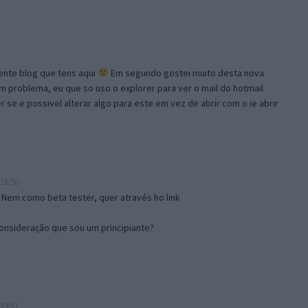
lente blog que tens aqui
Em segundo gostei muito desta nova
problema, eu que so uso o explorer para ver o mail do hotmail
se e possivel alterar algo para este em vez de abrir com o ie abrir
16:50
 Nem como beta tester, quer através ho link
onsideração que sou um principiante?
19:51