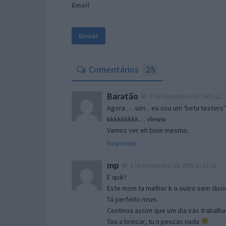
Email
Comentários
25
Baratão
5 de Novembro de 2005 às 2
Agora … sim .. eu sou um ‘beta testers’
kkkkkkkkk… vleww
Vamos ver eh bom mesmo..
Responder
mp
6 de Novembro de 2005 às 01:43
E quê?
Este msm ta melhor k o outro sem duvid
Tá perfeito msm.
Continua assim que um dia irás trabalha
Tou a brincar, tu n pescas nada