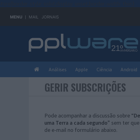
#sre{border-style: solid;display: unset;border-width: thin;}
MENU
MAIL
JORNAIS
Análises
Apple
Ciência
Android
GERIR SUBSCRIÇÕES
Pode acompanhar a discussão sobre “
De
uma Terra a cada segundo
” sem ter que
de e-mail no formulário abaixo.