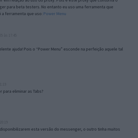
 em relação ao uso do proxy. Pois é este proxy que contorna o
ger para beta testers. No entanto eu uso uma ferramenta que
i a ferramenta que uso:
Power Menu
5 às 17:45
lente ajuda! Pois o “Power Menu” esconde na perfeição aquele tal
1:19
 para eliminar as Tabs?
20:19
disponibilizarem esta versão do messenger, o outro tinha muitos