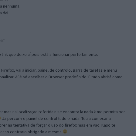
isa nenhuma.
 daí.
:07
link que deixo aí pois está a funcionar perfeitamente.
Firefox, vai a iniciar, painel de controlo, Barra de tarefas e menu
sonalizar. Aí é só escolher o Browser predefinido. E tudo abrirá como
ar mas na localizaçao referida n se encontra la nada k me permita por
Ja percorri o painel de control tudo e nada. Tou a comecar a
orer na tentativa de forçar o uso do firefox mas em vao. Kaso te
, caso contrario obrigado a mesma