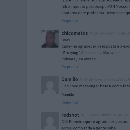
Isto é, no momento nada podemos fazer
filtro imposto pela equipa MSN Messen
contorna este problema. Deixo-vos aqu
Responder
chicomatos
16 de Novembro de 200
Boas…
Cabe-me agradecer a resposta e a exce
“Proxying”. Assim sim… Maravilha!
Pplware, um abraço!
Responder
Damião
17 de Novembro de 2005 às 0
E no novo messenger beta 8 como fazer
Damião
Responder
redshot
18 de Novembro de 2005 às 
Olá! Primeiro quero agradecer-vos por 
erros, como toda a gente sabe.