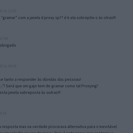
5 às 12:10
gramar” com a janela d proxy sp?? é k ela sobrepõe-s às otras!!!
17:09
 obrigado
5 às 09:24
e tanto a responder às dúvidas das pessoas!
.:.”! Será que um gajo tem de gramar como tal Proxying?
sta janela subreposta às outras!!!
0:14
resposta mas na verdade procurava alternativa para o inevitável.