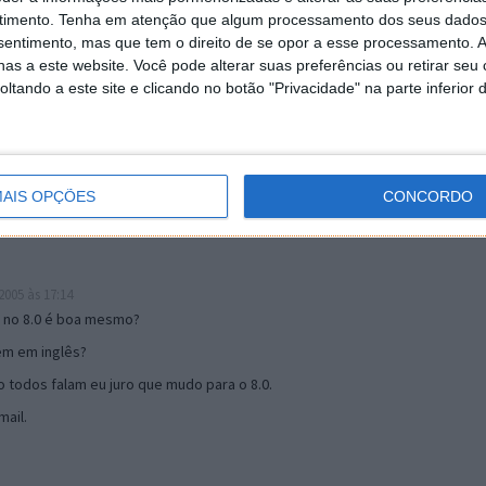
timento.
Tenha em atenção que algum processamento dos seus dados
nsentimento, mas que tem o direito de se opor a esse processamento. A
as a este website. Você pode alterar suas preferências ou retirar seu
19:51
tando a este site e clicando no botão "Privacidade" na parte inferior 
u mail algum.
s 17:00
AIS OPÇÕES
CONCORDO
005 às 17:14
o no 8.0 é boa mesmo?
tem em inglês?
 todos falam eu juro que mudo para o 8.0.
ail.