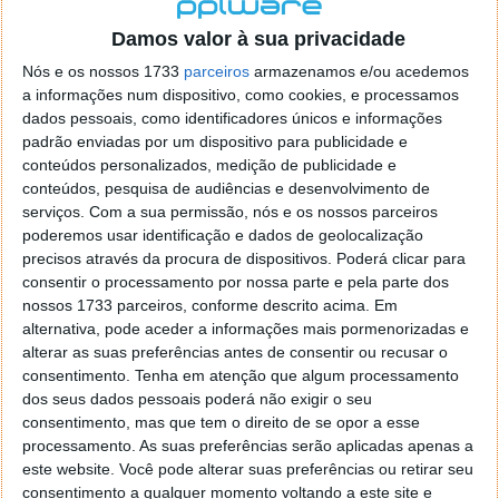
localizaçao referida n se encontra la nada k me permita por
o firefox como browser predefenido
Ja percorri o painel
Damos valor à sua privacidade
de control tudo e nada. Tou a comecar a desesperar, ate ja
Nós e os nossos 1733
parceiros
armazenamos e/ou acedemos
tentei apagar o explorer na tentativa de forçar o uso do
a informações num dispositivo, como cookies, e processamos
firefox mas em vao. Kaso te lembres de outra dica fico
dados pessoais, como identificadores únicos e informações
agradecido, caso contrario obrigado a mesma
padrão enviadas por um dispositivo para publicidade e
Responder
conteúdos personalizados, medição de publicidade e
conteúdos, pesquisa de audiências e desenvolvimento de
Vítor M.
serviços.
Com a sua permissão, nós e os nossos parceiros
7 de Novembro de 2005 às 01:39
poderemos usar identificação e dados de geolocalização
@Reporter
precisos através da procura de dispositivos. Poderá clicar para
Desculpa mas o link funciona. Seja como for segue por mail
consentir o processamento por nossa parte e pela parte dos
o MSn Messenger 8.
nossos 1733 parceiros, conforme descrito acima. Em
Responder
alternativa, pode aceder a informações mais pormenorizadas e
alterar as suas preferências antes de consentir ou recusar o
Vítor M.
7 de Novembro de 2005 às 11:21
consentimento.
Tenha em atenção que algum processamento
@Rui
dos seus dados pessoais poderá não exigir o seu
Tens de encontrar o que te falei. Faz da seguinte maneira,
consentimento, mas que tem o direito de se opor a esse
janela iniciar e no topo dessa janela com o botão direito do
processamento. As suas preferências serão aplicadas apenas a
rato faz propriedades. Depois no separador Menu ‘Iniciar’
este website. Você pode alterar suas preferências ou retirar seu
clica no botão ‘Personalizar’ aí encontrarás no separador
consentimento a qualquer momento voltando a este site e