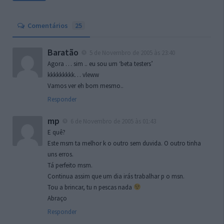
Comentários
25
Baratão
5 de Novembro de 2005 às 23:40
Agora … sim .. eu sou um ‘beta testers’
kkkkkkkkk… vleww
Vamos ver eh bom mesmo..
Responder
mp
6 de Novembro de 2005 às 01:43
E quê?
Este msm ta melhor k o outro sem duvida. O outro tinha
uns erros.
Tá perfeito msm.
Continua assim que um dia irás trabalhar p o msn.
Tou a brincar, tu n pescas nada
Abraço
Responder