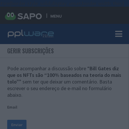
#sre{border-style: solid;display: unset;border-width: thin;}
MENU
GERIR SUBSCRIÇÕES
Pode acompanhar a discussão sobre “
Bill Gates diz
que os NFTs são “100% baseados na teoria do mais
tolo”
” sem ter que deixar um comentário. Basta
escrever o seu endereço de e-mail no formulário
abaixo.
Email