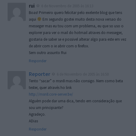
rui
6 de Novembro de 2005 às 16:13
Boas! Primeiro quero felicitar pelo exelente blog que tens
aqui
Em segundo gostei muito desta nova versao do
messeger mas eu tou com um problema, eu que so uso o
explorer para ver o mail do hotmail atraves do messeger,
gostaria de saber se e possivel alterar algo para este em vez
de abrir com o ie abrir com o firefox.
Sem outro assunto Rui
Responder
Reporter
6 de Novembro de 2005 às 16:50
Tento “sacar” o msn8 mas não consigo. Nem como beta
tester, quer através ho link
http://msn8.core-server.be/
Alguém pode dar uma dica, tendo em consideração que
sou um principiante?
Agradeço.
ADias
Responder