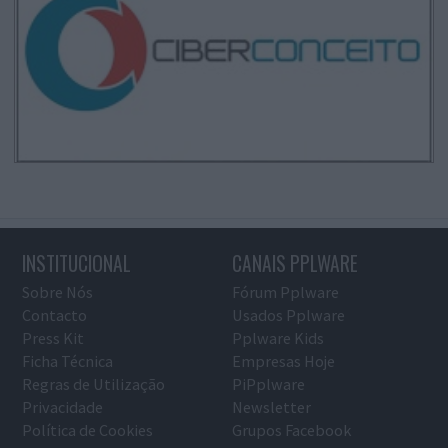
INSTITUCIONAL
CANAIS PPLWARE
Sobre Nós
Fórum Pplware
Contacto
Usados Pplware
Press Kit
Pplware Kids
Ficha Técnica
Empresas Hoje
Regras de Utilização
PiPplware
Privacidade
Newsletter
Política de Cookies
Grupos Facebook