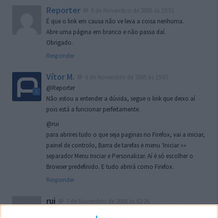
Reporter
6 de Novembro de 2005 às 19:51
É que o link em causa não ve leva a coisa nenhuma.
Abre uma página em branco e não passa daí.
Obrigado.
Responder
Vítor M.
6 de Novembro de 2005 às 19:07
@Reporter
Não estou a entender a dúvida, segue o link que deixo aí
pois está a funcionar perfeitamente.
@rui
para abrires tudo o que seja paginas no Firefox, vai a iniciar,
painel de controlo, Barra de tarefas e menu ‘Iniciar »»
separador Menu Iniciar e Personalizar. Aí é só escolher o
Browser predefinido. E tudo abrirá como Firefox.
Responder
rui
7 de Novembro de 2005 às 02:26
Boas outra vez. Desculpa tar te a chatear mas na