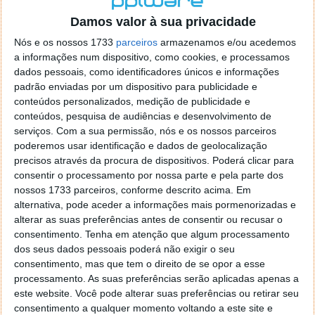
o firefox como browser predefenido
Ja percorri o painel
Damos valor à sua privacidade
de control tudo e nada. Tou a comecar a desesperar, ate ja
tentei apagar o explorer na tentativa de forçar o uso do
Nós e os nossos 1733
parceiros
armazenamos e/ou acedemos
firefox mas em vao. Kaso te lembres de outra dica fico
a informações num dispositivo, como cookies, e processamos
agradecido, caso contrario obrigado a mesma
dados pessoais, como identificadores únicos e informações
Responder
padrão enviadas por um dispositivo para publicidade e
conteúdos personalizados, medição de publicidade e
Vítor M.
conteúdos, pesquisa de audiências e desenvolvimento de
7 de Novembro de 2005 às 01:39
serviços.
Com a sua permissão, nós e os nossos parceiros
@Reporter
poderemos usar identificação e dados de geolocalização
Desculpa mas o link funciona. Seja como for segue por mail
precisos através da procura de dispositivos. Poderá clicar para
o MSn Messenger 8.
consentir o processamento por nossa parte e pela parte dos
Responder
nossos 1733 parceiros, conforme descrito acima. Em
alternativa, pode aceder a informações mais pormenorizadas e
Vítor M.
7 de Novembro de 2005 às 11:21
alterar as suas preferências antes de consentir ou recusar o
@Rui
consentimento.
Tenha em atenção que algum processamento
Tens de encontrar o que te falei. Faz da seguinte maneira,
dos seus dados pessoais poderá não exigir o seu
janela iniciar e no topo dessa janela com o botão direito do
consentimento, mas que tem o direito de se opor a esse
rato faz propriedades. Depois no separador Menu ‘Iniciar’
processamento. As suas preferências serão aplicadas apenas a
clica no botão ‘Personalizar’ aí encontrarás no separador
este website. Você pode alterar suas preferências ou retirar seu
geral a opção para escolheres o Browser com que queres
consentimento a qualquer momento voltando a este site e