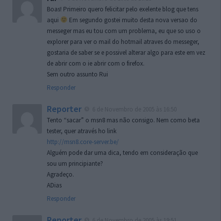
Boas! Primeiro quero felicitar pelo exelente blog que tens
aqui
Em segundo gostei muito desta nova versao do
messeger mas eu tou com um problema, eu que so uso o
explorer para ver o mail do hotmail atraves do messeger,
gostaria de saber se e possivel alterar algo para este em vez
de abrir com o ie abrir com o firefox.
Sem outro assunto Rui
Responder
Reporter
6 de Novembro de 2005 às 16:50
Tento “sacar” o msn8 mas não consigo. Nem como beta
tester, quer através ho link
http://msn8.core-server.be/
Alguém pode dar uma dica, tendo em consideração que
sou um principiante?
Agradeço.
ADias
Responder
Reporter
6 de Novembro de 2005 às 19:51