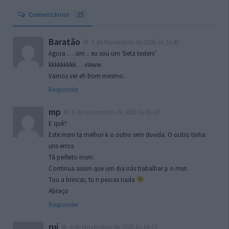
Comentários
25
Baratão
5 de Novembro de 2005 às 23:40
Agora … sim .. eu sou um ‘beta testers’
kkkkkkkkk… vleww
Vamos ver eh bom mesmo..
Responder
mp
6 de Novembro de 2005 às 01:43
E quê?
Este msm ta melhor k o outro sem duvida. O outro tinha
uns erros.
Tá perfeito msm.
Continua assim que um dia irás trabalhar p o msn.
Tou a brincar, tu n pescas nada
Abraço
Responder
rui
6 de Novembro de 2005 às 16:13