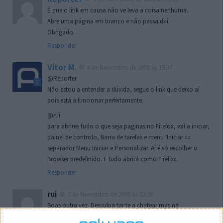
É que o link em causa não ve leva a coisa nenhuma.
Abre uma página em branco e não passa daí.
Obrigado.
Responder
Vítor M.
6 de Novembro de 2005 às 19:07
@Reporter
Não estou a entender a dúvida, segue o link que deixo aí
pois está a funcionar perfeitamente.
@rui
para abrires tudo o que seja paginas no Firefox, vai a iniciar,
painel de controlo, Barra de tarefas e menu ‘Iniciar »»
separador Menu Iniciar e Personalizar. Aí é só escolher o
Browser predefinido. E tudo abrirá como Firefox.
Responder
rui
7 de Novembro de 2005 às 02:26
Boas outra vez. Desculpa tar te a chatear mas na
localizaçao referida n se encontra la nada k me permita por