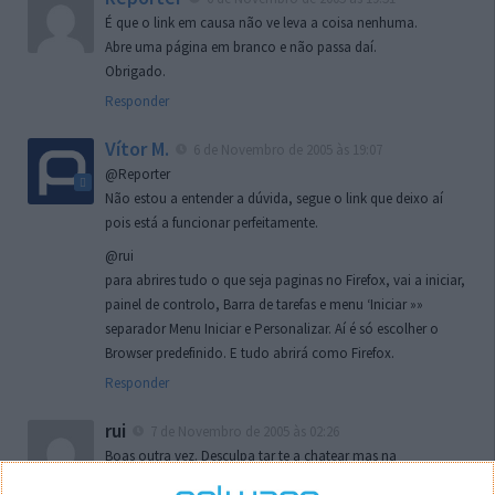
É que o link em causa não ve leva a coisa nenhuma.
Abre uma página em branco e não passa daí.
Obrigado.
Responder
Vítor M.
6 de Novembro de 2005 às 19:07
@Reporter
Não estou a entender a dúvida, segue o link que deixo aí
pois está a funcionar perfeitamente.
@rui
para abrires tudo o que seja paginas no Firefox, vai a iniciar,
painel de controlo, Barra de tarefas e menu ‘Iniciar »»
separador Menu Iniciar e Personalizar. Aí é só escolher o
Browser predefinido. E tudo abrirá como Firefox.
Responder
rui
7 de Novembro de 2005 às 02:26
Boas outra vez. Desculpa tar te a chatear mas na
localizaçao referida n se encontra la nada k me permita por