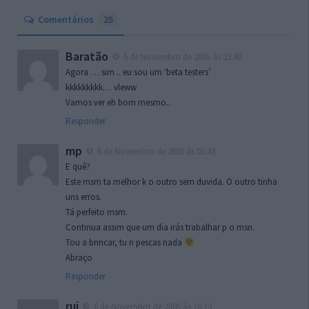
Comentários
25
Baratão
5 de Novembro de 2005 às 23:40
Agora … sim .. eu sou um ‘beta testers’
kkkkkkkkk… vleww
Vamos ver eh bom mesmo..
Responder
mp
6 de Novembro de 2005 às 01:43
E quê?
Este msm ta melhor k o outro sem duvida. O outro tinha
uns erros.
Tá perfeito msm.
Continua assim que um dia irás trabalhar p o msn.
Tou a brincar, tu n pescas nada
Abraço
Responder
rui
6 de Novembro de 2005 às 16:13