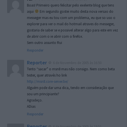
Boas! Primeiro quero felicitar pelo exelente blog que tens
aqui
Em segundo gostei muito desta nova versao do
messeger mas eu tou com um problema, eu que so uso o
explorer para ver o mail do hotmail atraves do messeger,
gostaria de saber se e possivel alterar algo para este em vez
de abrir com o ie abrir com o firefox.
Sem outro assunto Rui
Responder
Reporter
6 de Novembro de 2005 às 16:50
Tento “sacar” o msn8 mas não consigo. Nem como beta
tester, quer através ho link
http://msn8.core-server.be/
Alguém pode dar uma dica, tendo em consideração que
sou um principiante?
Agradeço.
ADias
Responder
Reporter
6 de Novembro de 2005 às 19:51