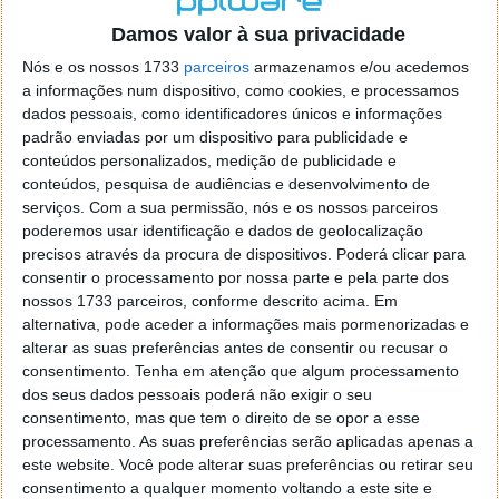
o firefox como browser predefenido
Ja percorri o painel
Damos valor à sua privacidade
de control tudo e nada. Tou a comecar a desesperar, ate ja
tentei apagar o explorer na tentativa de forçar o uso do
Nós e os nossos 1733
parceiros
armazenamos e/ou acedemos
firefox mas em vao. Kaso te lembres de outra dica fico
a informações num dispositivo, como cookies, e processamos
agradecido, caso contrario obrigado a mesma
dados pessoais, como identificadores únicos e informações
Responder
padrão enviadas por um dispositivo para publicidade e
conteúdos personalizados, medição de publicidade e
Vítor M.
conteúdos, pesquisa de audiências e desenvolvimento de
7 de Novembro de 2005 às 01:39
serviços.
Com a sua permissão, nós e os nossos parceiros
@Reporter
poderemos usar identificação e dados de geolocalização
Desculpa mas o link funciona. Seja como for segue por mail
precisos através da procura de dispositivos. Poderá clicar para
o MSn Messenger 8.
consentir o processamento por nossa parte e pela parte dos
Responder
nossos 1733 parceiros, conforme descrito acima. Em
alternativa, pode aceder a informações mais pormenorizadas e
Vítor M.
7 de Novembro de 2005 às 11:21
alterar as suas preferências antes de consentir ou recusar o
@Rui
consentimento.
Tenha em atenção que algum processamento
Tens de encontrar o que te falei. Faz da seguinte maneira,
dos seus dados pessoais poderá não exigir o seu
janela iniciar e no topo dessa janela com o botão direito do
consentimento, mas que tem o direito de se opor a esse
rato faz propriedades. Depois no separador Menu ‘Iniciar’
processamento. As suas preferências serão aplicadas apenas a
clica no botão ‘Personalizar’ aí encontrarás no separador
este website. Você pode alterar suas preferências ou retirar seu
geral a opção para escolheres o Browser com que queres
consentimento a qualquer momento voltando a este site e