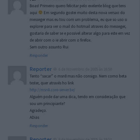
Boas! Primeiro quero felicitar pelo exelente blog que tens
aqui
Em segundo gostei muito desta nova versao do
messeger mas eu tou com um problema, eu que so uso o
explorer para ver o mail do hotmail atraves do messeger,
gostaria de saber se e possivel alterar algo para este em vez
de abrir com o ie abrir com o firefox.
Sem outro assunto Rui
Responder
Reporter
6 de Novembro de 2005 às 16:50
Tento “sacar” o msn8 mas não consigo. Nem como beta
tester, quer através ho link
http://msn8.core-server.be/
Alguém pode dar uma dica, tendo em consideração que
sou um principiante?
Agradeço.
ADias
Responder
Reporter
6 de Novembro de 2005 às 19:51