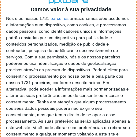
o firefox como browser predefenido
Ja percorri o painel
Damos valor à sua privacidade
de control tudo e nada. Tou a comecar a desesperar, ate ja
tentei apagar o explorer na tentativa de forçar o uso do
Nós e os nossos 1731
parceiros
armazenamos e/ou acedemos
firefox mas em vao. Kaso te lembres de outra dica fico
a informações num dispositivo, como cookies, e processamos
agradecido, caso contrario obrigado a mesma
dados pessoais, como identificadores únicos e informações
Responder
padrão enviadas por um dispositivo para publicidade e
conteúdos personalizados, medição de publicidade e
Vítor M.
conteúdos, pesquisa de audiências e desenvolvimento de
7 de Novembro de 2005 às 01:39
serviços.
Com a sua permissão, nós e os nossos parceiros
@Reporter
poderemos usar identificação e dados de geolocalização
Desculpa mas o link funciona. Seja como for segue por mail
precisos através da procura de dispositivos. Poderá clicar para
o MSn Messenger 8.
consentir o processamento por nossa parte e pela parte dos
Responder
nossos 1731 parceiros, conforme descrito acima. Em
alternativa, pode aceder a informações mais pormenorizadas e
Vítor M.
7 de Novembro de 2005 às 11:21
alterar as suas preferências antes de consentir ou recusar o
@Rui
consentimento.
Tenha em atenção que algum processamento
Tens de encontrar o que te falei. Faz da seguinte maneira,
dos seus dados pessoais poderá não exigir o seu
janela iniciar e no topo dessa janela com o botão direito do
consentimento, mas que tem o direito de se opor a esse
rato faz propriedades. Depois no separador Menu ‘Iniciar’
processamento. As suas preferências serão aplicadas apenas a
clica no botão ‘Personalizar’ aí encontrarás no separador
este website. Você pode alterar suas preferências ou retirar seu
geral a opção para escolheres o Browser com que queres
consentimento a qualquer momento voltando a este site e