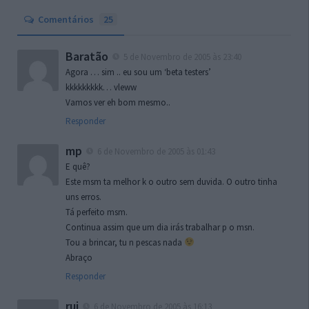
Comentários
25
Baratão
5 de Novembro de 2005 às 23:40
Agora … sim .. eu sou um ‘beta testers’
kkkkkkkkk… vleww
Vamos ver eh bom mesmo..
Responder
mp
6 de Novembro de 2005 às 01:43
E quê?
Este msm ta melhor k o outro sem duvida. O outro tinha
uns erros.
Tá perfeito msm.
Continua assim que um dia irás trabalhar p o msn.
Tou a brincar, tu n pescas nada
Abraço
Responder
rui
6 de Novembro de 2005 às 16:13