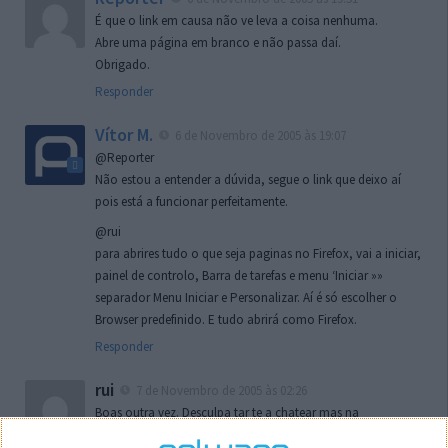
É que o link em causa não ve leva a coisa nenhuma.
Abre uma página em branco e não passa daí.
Obrigado.
Responder
Vítor M.
6 de Novembro de 2005 às 19:07
@Reporter
Não estou a entender a dúvida, segue o link que deixo aí
pois está a funcionar perfeitamente.
@rui
para abrires tudo o que seja paginas no Firefox, vai a iniciar,
painel de controlo, Barra de tarefas e menu ‘Iniciar »»
separador Menu Iniciar e Personalizar. Aí é só escolher o
Browser predefinido. E tudo abrirá como Firefox.
Responder
rui
7 de Novembro de 2005 às 02:26
Boas outra vez. Desculpa tar te a chatear mas na
localizaçao referida n se encontra la nada k me permita por