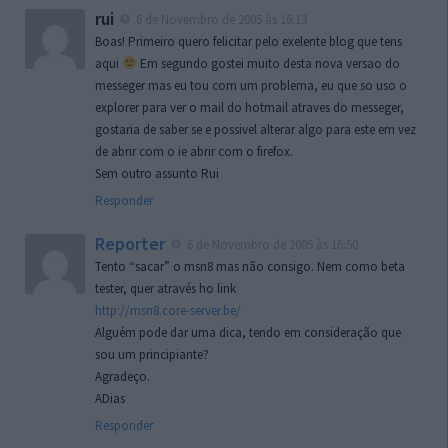
rui
6 de Novembro de 2005 às 16:13
Boas! Primeiro quero felicitar pelo exelente blog que tens
aqui
Em segundo gostei muito desta nova versao do
messeger mas eu tou com um problema, eu que so uso o
explorer para ver o mail do hotmail atraves do messeger,
gostaria de saber se e possivel alterar algo para este em vez
de abrir com o ie abrir com o firefox.
Sem outro assunto Rui
Responder
Reporter
6 de Novembro de 2005 às 16:50
Tento “sacar” o msn8 mas não consigo. Nem como beta
tester, quer através ho link
http://msn8.core-server.be/
Alguém pode dar uma dica, tendo em consideração que
sou um principiante?
Agradeço.
ADias
Responder