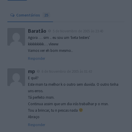
Comentários
25
Baratão
5 de Novembro de 2005 às 23:40
Agora … sim .. eu sou um ‘beta testers’
kkkkkkkkk… vleww
Vamos ver eh bom mesmo..
Responder
mp
6 de Novembro de 2005 às 01:43
E quê?
Este msm ta melhor k o outro sem duvida. O outro tinha
uns erros.
Tá perfeito msm.
Continua assim que um dia irás trabalhar p o msn.
Tou a brincar, tu n pescas nada
Abraço
Responder