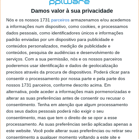
localizaçao referida n se encontra la nada k me permita por
o firefox como browser predefenido
Ja percorri o painel
Damos valor à sua privacidade
de control tudo e nada. Tou a comecar a desesperar, ate ja
Nós e os nossos 1731
parceiros
armazenamos e/ou acedemos
tentei apagar o explorer na tentativa de forçar o uso do
a informações num dispositivo, como cookies, e processamos
firefox mas em vao. Kaso te lembres de outra dica fico
dados pessoais, como identificadores únicos e informações
agradecido, caso contrario obrigado a mesma
padrão enviadas por um dispositivo para publicidade e
Responder
conteúdos personalizados, medição de publicidade e
conteúdos, pesquisa de audiências e desenvolvimento de
Vítor M.
serviços.
Com a sua permissão, nós e os nossos parceiros
7 de Novembro de 2005 às 01:39
poderemos usar identificação e dados de geolocalização
@Reporter
precisos através da procura de dispositivos. Poderá clicar para
Desculpa mas o link funciona. Seja como for segue por mail
consentir o processamento por nossa parte e pela parte dos
o MSn Messenger 8.
nossos 1731 parceiros, conforme descrito acima. Em
Responder
alternativa, pode aceder a informações mais pormenorizadas e
alterar as suas preferências antes de consentir ou recusar o
Vítor M.
7 de Novembro de 2005 às 11:21
consentimento.
Tenha em atenção que algum processamento
@Rui
dos seus dados pessoais poderá não exigir o seu
Tens de encontrar o que te falei. Faz da seguinte maneira,
consentimento, mas que tem o direito de se opor a esse
janela iniciar e no topo dessa janela com o botão direito do
processamento. As suas preferências serão aplicadas apenas a
rato faz propriedades. Depois no separador Menu ‘Iniciar’
este website. Você pode alterar suas preferências ou retirar seu
clica no botão ‘Personalizar’ aí encontrarás no separador
consentimento a qualquer momento voltando a este site e