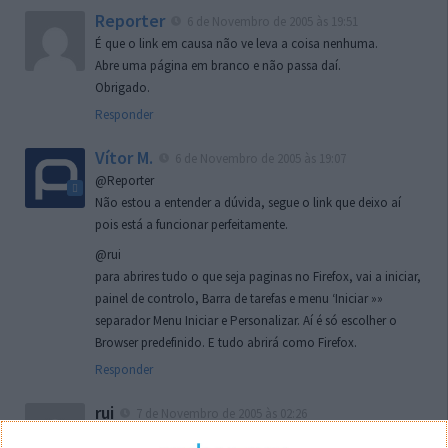
Reporter
6 de Novembro de 2005 às 19:51
É que o link em causa não ve leva a coisa nenhuma.
Abre uma página em branco e não passa daí.
Obrigado.
Responder
Vítor M.
6 de Novembro de 2005 às 19:07
@Reporter
Não estou a entender a dúvida, segue o link que deixo aí
pois está a funcionar perfeitamente.
@rui
para abrires tudo o que seja paginas no Firefox, vai a iniciar,
painel de controlo, Barra de tarefas e menu ‘Iniciar »»
separador Menu Iniciar e Personalizar. Aí é só escolher o
Browser predefinido. E tudo abrirá como Firefox.
Responder
rui
7 de Novembro de 2005 às 02:26
Boas outra vez. Desculpa tar te a chatear mas na