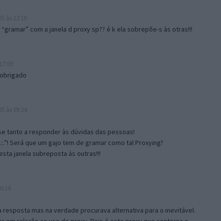
5 às 12:10
gramar” com a janela d proxy sp?? é k ela sobrepõe-s às otras!!!
17:09
 obrigado
5 às 09:24
e tanto a responder às dúvidas das pessoas!
.:.”! Será que um gajo tem de gramar como tal Proxying?
sta janela subreposta às outras!!!
0:14
resposta mas na verdade procurava alternativa para o inevitável.