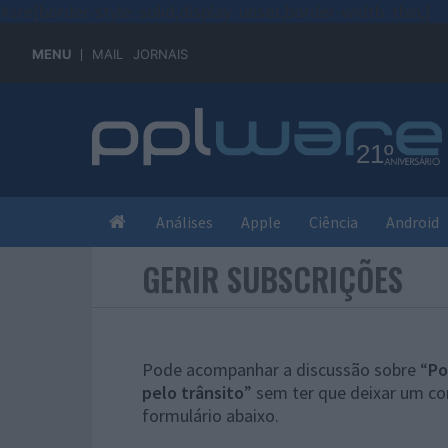
#sre{border-style: solid;display: unset;border-width: thin;}
MENU
MAIL
JORNAIS
Análises
Apple
Ciência
Android
GERIR SUBSCRIÇÕES
Pode acompanhar a discussão sobre “
Po
pelo trânsito
” sem ter que deixar um co
formulário abaixo.