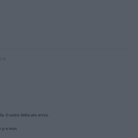
3:40
a. O outro tinha uns erros.
r p o msn.