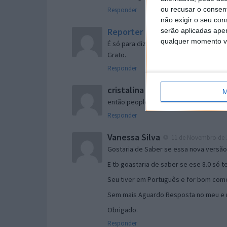
ou recusar o consen
Responder
não exigir o seu co
Reporter
serão aplicadas apen
7 de Novembro de 2005 às 
qualquer momento vol
É só para dizer que ainda não me chego
Grato.
Responder
cristalina
11 de Novembro de 2005 à
M
então people
Responder
Vanessa Silva
11 de Novembro de 2
Gostaria de Saber se essa nova versã
E tb goastaria de saber se ese 8.0 só 
Seu tiver em Português e for bom como
Sem mais Aguardo Resposta no meu e m
Obrigado.
Responder