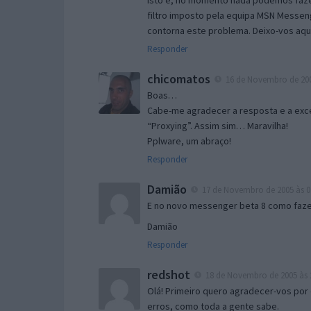
Isto é, no momento nada podemos fazer
filtro imposto pela equipa MSN Messen
contorna este problema. Deixo-vos aqu
Responder
chicomatos
16 de Novembro de 200
Boas…
Cabe-me agradecer a resposta e a exce
“Proxying”. Assim sim… Maravilha!
Pplware, um abraço!
Responder
Damião
17 de Novembro de 2005 às 0
E no novo messenger beta 8 como fazer
Damião
Responder
redshot
18 de Novembro de 2005 às 
Olá! Primeiro quero agradecer-vos por 
erros, como toda a gente sabe.