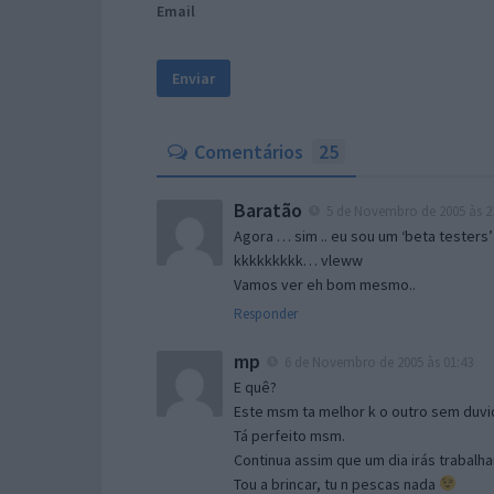
Email
Comentários
25
Baratão
5 de Novembro de 2005 às 2
Agora … sim .. eu sou um ‘beta testers’
kkkkkkkkk… vleww
Vamos ver eh bom mesmo..
Responder
mp
6 de Novembro de 2005 às 01:43
E quê?
Este msm ta melhor k o outro sem duvid
Tá perfeito msm.
Continua assim que um dia irás trabalha
Tou a brincar, tu n pescas nada