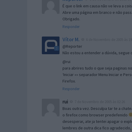
É que o link em causa não ve leva a co
Abre uma página em branco e não passa
Obrigado.
Responder
Vítor M.
6 de Novembro de 2005 às 19
@Reporter
Não estou a entender a dúvida, segue o 
@rui
para abrires tudo o que seja paginas no 
‘Iniciar »» separador Menu Iniciar e Per
Firefox.
Responder
rui
7 de Novembro de 2005 às 02:26
Boas outra vez. Desculpa tar te a chate
o firefox como browser predefenido
desesperar, ate ja tentei apagar o expl
lembres de outra dica fico agradecido