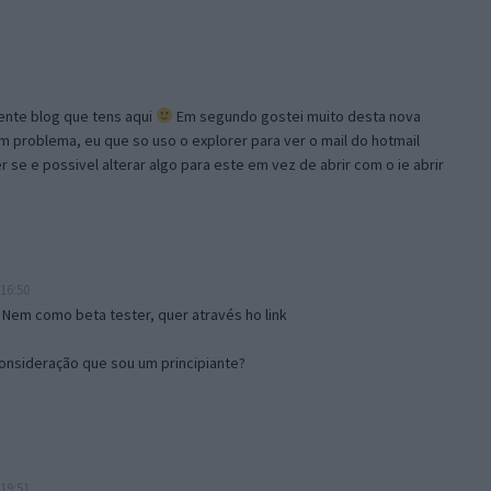
lente blog que tens aqui
Em segundo gostei muito desta nova
problema, eu que so uso o explorer para ver o mail do hotmail
se e possivel alterar algo para este em vez de abrir com o ie abrir
16:50
 Nem como beta tester, quer através ho link
onsideração que sou um principiante?
19:51