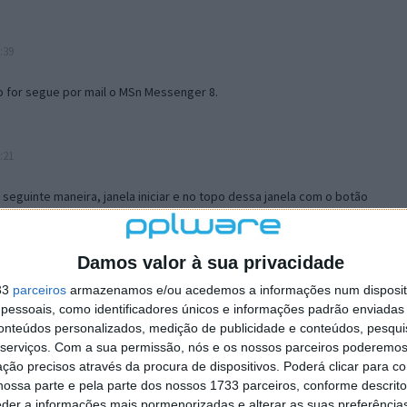
:39
o for segue por mail o MSn Messenger 8.
:21
a seguinte maneira, janela iniciar e no topo dessa janela com o botão
 no separador Menu ‘Iniciar’ clica no botão ‘Personalizar’ aí
ão para escolheres o Browser com que queres navegar e o gestor de
is ao teu Firefox e nas ferramentas ou tools escolhes ‘Opções’ ou
Damos valor à sua privacidade
erta e logo perto do fim encontras um local para colocares um visto
33
parceiros
armazenamos e/ou acedemos a informações num dispositi
e este é o browser predefinido.
essoais, como identificadores únicos e informações padrão enviadas 
conteúdos personalizados, medição de publicidade e conteúdos, pesqui
serviços.
Com a sua permissão, nós e os nossos parceiros poderemos 
12:57
ção precisos através da procura de dispositivos. Poderá clicar para co
ossa parte e pela parte dos nossos 1733 parceiros, conforme descrit
eder a informações mais pormenorizadas e alterar as suas preferência