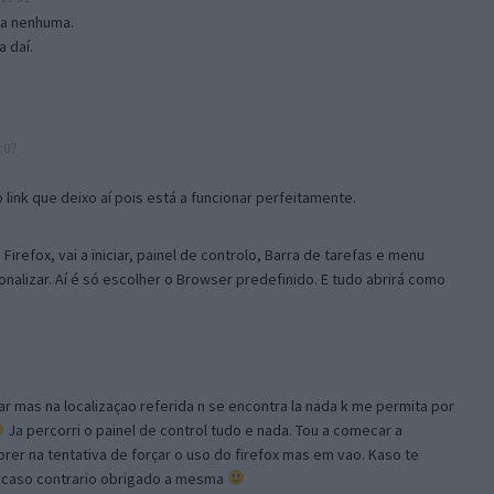
isa nenhuma.
 daí.
:07
link que deixo aí pois está a funcionar perfeitamente.
Firefox, vai a iniciar, painel de controlo, Barra de tarefas e menu
sonalizar. Aí é só escolher o Browser predefinido. E tudo abrirá como
ar mas na localizaçao referida n se encontra la nada k me permita por
Ja percorri o painel de control tudo e nada. Tou a comecar a
orer na tentativa de forçar o uso do firefox mas em vao. Kaso te
, caso contrario obrigado a mesma