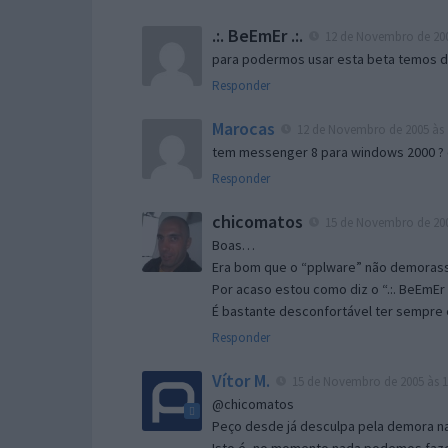
.:. BeEmEr .:.
12 de Novembro de 200
para podermos usar esta beta temos d “
Responder
Marocas
12 de Novembro de 2005 às 
tem messenger 8 para windows 2000 ?
Responder
chicomatos
15 de Novembro de 200
Boas…
Era bom que o “pplware” não demorass
Por acaso estou como diz o “.:. BeEmEr 
É bastante desconfortável ter sempre e
Responder
Vítor M.
15 de Novembro de 2005 às 1
@chicomatos
Peço desde já desculpa pela demora na 