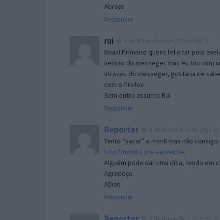
Abraço
Responder
rui
6 de Novembro de 2005 às 16:13
Boas! Primeiro quero felicitar pelo exe
versao do messeger mas eu tou com um 
atraves do messeger, gostaria de saber 
com o firefox.
Sem outro assunto Rui
Responder
Reporter
6 de Novembro de 2005 às 
Tento “sacar” o msn8 mas não consigo.
http://msn8.core-server.be/
Alguém pode dar uma dica, tendo em c
Agradeço.
ADias
Responder
Reporter
6 de Novembro de 2005 às 