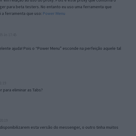
 em relação ao uso do proxy. Pois é este proxy que contorna o
ger para beta testers. No entanto eu uso uma ferramenta que
i a ferramenta que uso:
Power Menu
5 às 17:45
lente ajuda! Pois o “Power Menu” esconde na perfeição aquele tal
1:19
 para eliminar as Tabs?
20:19
disponibilizarem esta versão do messenger, o outro tinha muitos