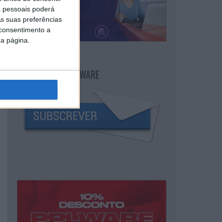
 pessoais poderá
s suas preferências
 consentimento a
da página.
NEWSLETTER PPLWARE