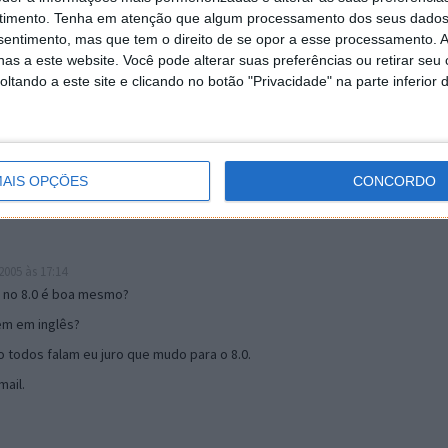
timento.
Tenha em atenção que algum processamento dos seus dados
nsentimento, mas que tem o direito de se opor a esse processamento. A
as a este website. Você pode alterar suas preferências ou retirar seu
19:51
tando a este site e clicando no botão "Privacidade" na parte inferior 
u mail algum.
s 17:00
AIS OPÇÕES
CONCORDO
005 às 17:14
o no 8.0 é boa mesmo?
tem em inglês?
 todos falam eu juro que mudo para o 8.0.
ail.