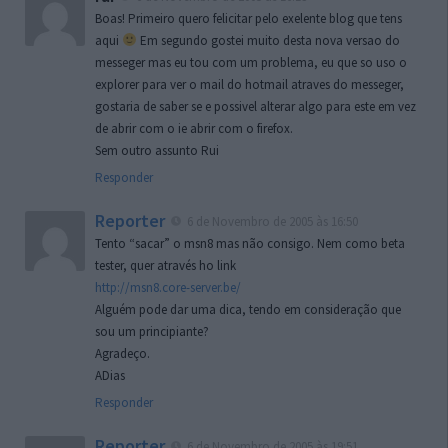
Boas! Primeiro quero felicitar pelo exelente blog que tens
aqui
Em segundo gostei muito desta nova versao do
messeger mas eu tou com um problema, eu que so uso o
explorer para ver o mail do hotmail atraves do messeger,
gostaria de saber se e possivel alterar algo para este em vez
de abrir com o ie abrir com o firefox.
Sem outro assunto Rui
Responder
Reporter
6 de Novembro de 2005 às 16:50
Tento “sacar” o msn8 mas não consigo. Nem como beta
tester, quer através ho link
http://msn8.core-server.be/
Alguém pode dar uma dica, tendo em consideração que
sou um principiante?
Agradeço.
ADias
Responder
Reporter
6 de Novembro de 2005 às 19:51