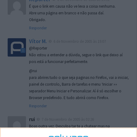
É que o link em causa não ve leva a coisa nenhuma.
Abre uma página em branco e não passa daí.
Obrigado.
Responder
Vítor M.
6 de Novembro de 2005 às 19:07
@Reporter
Não estou a entender a dúvida, segue o link que deixo aí
pois está a funcionar perfeitamente.
@rui
para abrires tudo o que seja paginas no Firefox, vai a iniciar,
painel de controlo, Barra de tarefas e menu ‘Iniciar »»
separador Menu Iniciar e Personalizar. Aí é só escolher o
Browser predefinido. E tudo abrirá como Firefox.
Responder
rui
7 de Novembro de 2005 às 02:26
Boas outra vez. Desculpa tar te a chatear mas na
localizaçao referida n se encontra la nada k me permita por