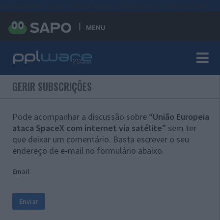
#sre{border-style: solid;display: unset;border-width: thin;}
MENU
GERIR SUBSCRIÇÕES
Pode acompanhar a discussão sobre “
União Europeia
ataca SpaceX com internet via satélite
” sem ter
que deixar um comentário. Basta escrever o seu
endereço de e-mail no formulário abaixo.
Email