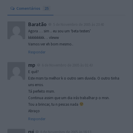
Comentários
25
Baratão
5 de Novembro de 2005 às 23:40
Agora … sim .. eu sou um ‘beta testers’
kkkkkkkkk… vleww
Vamos ver eh bom mesmo..
Responder
mp
6 de Novembro de 2005 às 01:43
E quê?
Este msm ta melhor k o outro sem duvida. O outro tinha
uns erros.
Tá perfeito msm.
Continua assim que um dia irás trabalhar p o msn.
Tou a brincar, tu n pescas nada
Abraço
Responder
rui
6 de Novembro de 2005 às 16:13