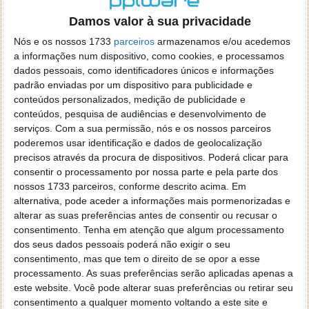
o firefox como browser predefenido
Ja percorri o painel
Damos valor à sua privacidade
de control tudo e nada. Tou a comecar a desesperar, ate ja
tentei apagar o explorer na tentativa de forçar o uso do
Nós e os nossos 1733
parceiros
armazenamos e/ou acedemos
firefox mas em vao. Kaso te lembres de outra dica fico
a informações num dispositivo, como cookies, e processamos
agradecido, caso contrario obrigado a mesma
dados pessoais, como identificadores únicos e informações
Responder
padrão enviadas por um dispositivo para publicidade e
conteúdos personalizados, medição de publicidade e
Vítor M.
conteúdos, pesquisa de audiências e desenvolvimento de
7 de Novembro de 2005 às 01:39
serviços.
Com a sua permissão, nós e os nossos parceiros
@Reporter
poderemos usar identificação e dados de geolocalização
Desculpa mas o link funciona. Seja como for segue por mail
precisos através da procura de dispositivos. Poderá clicar para
o MSn Messenger 8.
consentir o processamento por nossa parte e pela parte dos
Responder
nossos 1733 parceiros, conforme descrito acima. Em
alternativa, pode aceder a informações mais pormenorizadas e
Vítor M.
7 de Novembro de 2005 às 11:21
alterar as suas preferências antes de consentir ou recusar o
@Rui
consentimento.
Tenha em atenção que algum processamento
Tens de encontrar o que te falei. Faz da seguinte maneira,
dos seus dados pessoais poderá não exigir o seu
janela iniciar e no topo dessa janela com o botão direito do
consentimento, mas que tem o direito de se opor a esse
rato faz propriedades. Depois no separador Menu ‘Iniciar’
processamento. As suas preferências serão aplicadas apenas a
clica no botão ‘Personalizar’ aí encontrarás no separador
este website. Você pode alterar suas preferências ou retirar seu
geral a opção para escolheres o Browser com que queres
consentimento a qualquer momento voltando a este site e