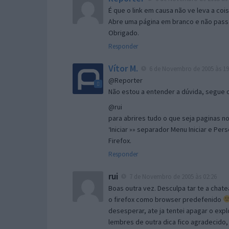
É que o link em causa não ve leva a co
Abre uma página em branco e não passa
Obrigado.
Responder
Vítor M.
6 de Novembro de 2005 às 19
@Reporter
Não estou a entender a dúvida, segue o 
@rui
para abrires tudo o que seja paginas no 
‘Iniciar »» separador Menu Iniciar e Per
Firefox.
Responder
rui
7 de Novembro de 2005 às 02:26
Boas outra vez. Desculpa tar te a chate
o firefox como browser predefenido
desesperar, ate ja tentei apagar o expl
lembres de outra dica fico agradecido