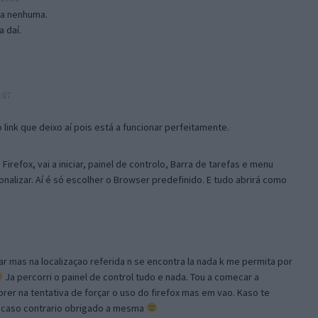
isa nenhuma.
 daí.
:07
link que deixo aí pois está a funcionar perfeitamente.
Firefox, vai a iniciar, painel de controlo, Barra de tarefas e menu
sonalizar. Aí é só escolher o Browser predefinido. E tudo abrirá como
ar mas na localizaçao referida n se encontra la nada k me permita por
Ja percorri o painel de control tudo e nada. Tou a comecar a
orer na tentativa de forçar o uso do firefox mas em vao. Kaso te
, caso contrario obrigado a mesma