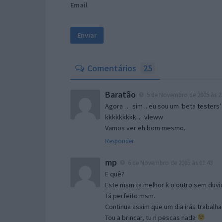
Email
Comentários
25
Baratão
5 de Novembro de 2005 às 2
Agora … sim .. eu sou um ‘beta testers’
kkkkkkkkk… vleww
Vamos ver eh bom mesmo..
Responder
mp
6 de Novembro de 2005 às 01:43
E quê?
Este msm ta melhor k o outro sem duvid
Tá perfeito msm.
Continua assim que um dia irás trabalha
Tou a brincar, tu n pescas nada