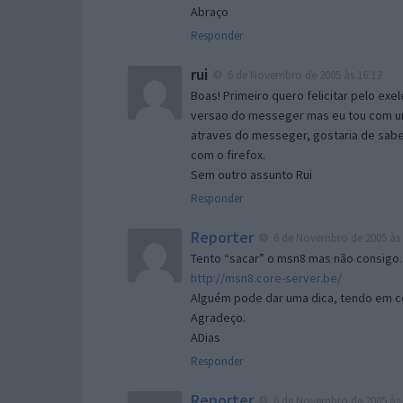
Abraço
Responder
rui
6 de Novembro de 2005 às 16:13
Boas! Primeiro quero felicitar pelo exe
versao do messeger mas eu tou com um 
atraves do messeger, gostaria de saber 
com o firefox.
Sem outro assunto Rui
Responder
Reporter
6 de Novembro de 2005 às 
Tento “sacar” o msn8 mas não consigo.
http://msn8.core-server.be/
Alguém pode dar uma dica, tendo em c
Agradeço.
ADias
Responder
Reporter
6 de Novembro de 2005 às 