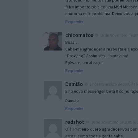
Isto é, no momento nada podemos fazer
filtro imposto pela equipa MSN Messen
contorna este problema. Deixo-vos aqu
Responder
chicomatos
16 de Novembro de 200
Boas…
Cabe-me agradecer a resposta e a exce
“Proxying”. Assim sim… Maravilha!
Pplware, um abraço!
Responder
Damião
17 de Novembro de 2005 às 0
E no novo messenger beta 8 como fazer
Damião
Responder
redshot
18 de Novembro de 2005 às 
Olá! Primeiro quero agradecer-vos por 
erros, como toda a gente sabe.