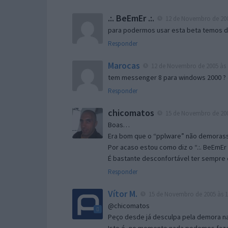
.:. BeEmEr .:.
12 de Novembro de 200
para podermos usar esta beta temos d “
Responder
Marocas
12 de Novembro de 2005 às 
tem messenger 8 para windows 2000 ?
Responder
chicomatos
15 de Novembro de 200
Boas…
Era bom que o “pplware” não demorass
Por acaso estou como diz o “.:. BeEmEr 
É bastante desconfortável ter sempre e
Responder
Vítor M.
15 de Novembro de 2005 às 1
@chicomatos
Peço desde já desculpa pela demora na 