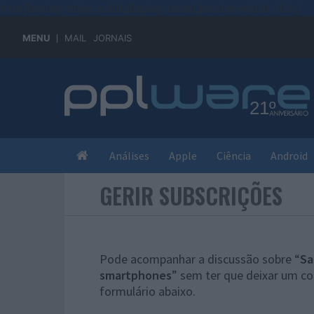
#sre{border-style: solid;display: unset;border-width: thin;}
MENU
MAIL
JORNAIS
Análises
Apple
Ciência
Android
GERIR SUBSCRIÇÕES
Pode acompanhar a discussão sobre “
Sa
smartphones
” sem ter que deixar um co
formulário abaixo.