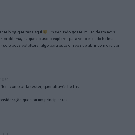
lente blog que tens aqui
Em segundo gostei muito desta nova
problema, eu que so uso o explorer para ver o mail do hotmail
se e possivel alterar algo para este em vez de abrir com o ie abrir
16:50
 Nem como beta tester, quer através ho link
onsideração que sou um principiante?
19:51