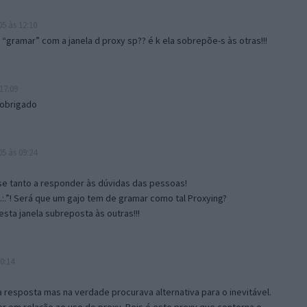
5 às 12:10
gramar” com a janela d proxy sp?? é k ela sobrepõe-s às otras!!!
17:09
 obrigado
5 às 09:24
e tanto a responder às dúvidas das pessoas!
.:.”! Será que um gajo tem de gramar como tal Proxying?
sta janela subreposta às outras!!!
0:14
resposta mas na verdade procurava alternativa para o inevitável.