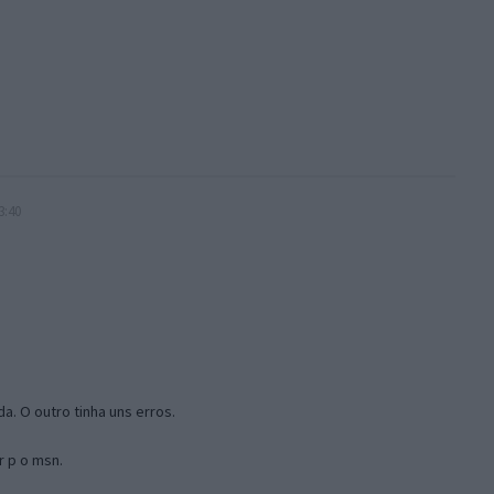
3:40
a. O outro tinha uns erros.
r p o msn.