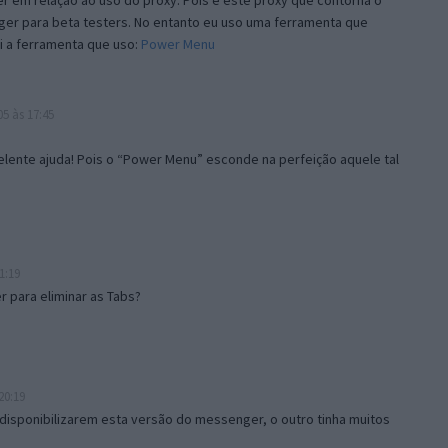
 em relação ao uso do proxy. Pois é este proxy que contorna o
ger para beta testers. No entanto eu uso uma ferramenta que
i a ferramenta que uso:
Power Menu
5 às 17:45
lente ajuda! Pois o “Power Menu” esconde na perfeição aquele tal
1:19
 para eliminar as Tabs?
20:19
disponibilizarem esta versão do messenger, o outro tinha muitos