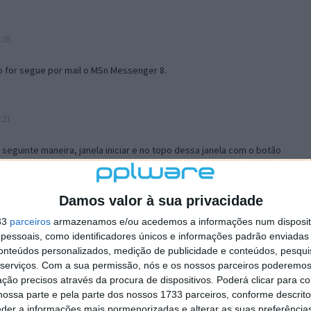
:39
o for segue por mail o MSn Messenger 8.
:21
a seguinte maneira, janela iniciar e no topo dessa janela com o botão
 no separador Menu ‘Iniciar’ clica no botão ‘Personalizar’ aí
ão para escolheres o Browser com que queres navegar e o gestor de
is ao teu Firefox e nas ferramentas ou tools escolhes ‘Opções’ ou
Damos valor à sua privacidade
erta e logo perto do fim encontras um local para colocares um visto
33
parceiros
armazenamos e/ou acedemos a informações num dispositi
e este é o browser predefinido.
essoais, como identificadores únicos e informações padrão enviadas 
conteúdos personalizados, medição de publicidade e conteúdos, pesqui
serviços.
Com a sua permissão, nós e os nossos parceiros poderemos 
12:57
ção precisos através da procura de dispositivos. Poderá clicar para co
ossa parte e pela parte dos nossos 1733 parceiros, conforme descrit
eder a informações mais pormenorizadas e alterar as suas preferência