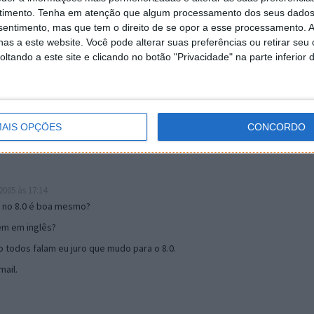
timento.
Tenha em atenção que algum processamento dos seus dados
nsentimento, mas que tem o direito de se opor a esse processamento. A
as a este website. Você pode alterar suas preferências ou retirar seu
19:51
tando a este site e clicando no botão "Privacidade" na parte inferior 
u mail algum.
s 17:00
AIS OPÇÕES
CONCORDO
005 às 17:14
o no 8.0 é boa mesmo?
tem em inglês?
 todos falam eu juro que mudo para o 8.0.
ail.