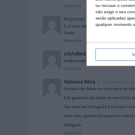
ou recusar o consen
Responder
não exigir o seu co
Reporter
serão aplicadas apen
7 de Novembro de 2005 às 
qualquer momento vol
É só para dizer que ainda não me chego
Grato.
Responder
cristalina
11 de Novembro de 2005 à
M
então people
Responder
Vanessa Silva
11 de Novembro de 2
Gostaria de Saber se essa nova versã
E tb goastaria de saber se ese 8.0 só 
Seu tiver em Português e for bom como
Sem mais Aguardo Resposta no meu e m
Obrigado.
Responder