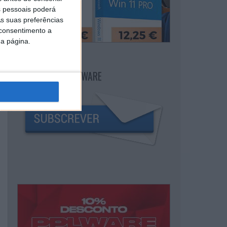
 pessoais poderá
s suas preferências
 consentimento a
da página.
NEWSLETTER PPLWARE