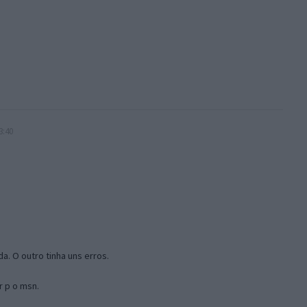
3:40
a. O outro tinha uns erros.
r p o msn.