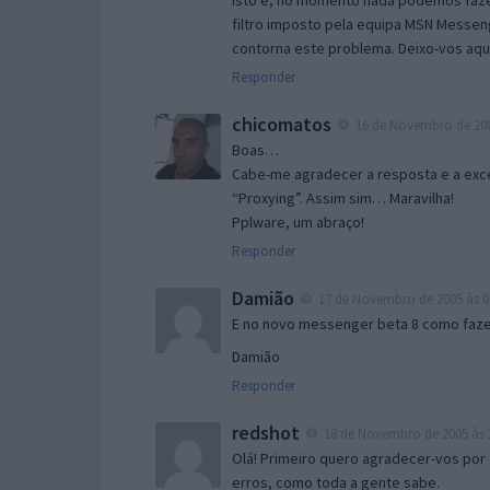
Isto é, no momento nada podemos fazer
filtro imposto pela equipa MSN Messen
contorna este problema. Deixo-vos aqu
Responder
chicomatos
16 de Novembro de 200
Boas…
Cabe-me agradecer a resposta e a exce
“Proxying”. Assim sim… Maravilha!
Pplware, um abraço!
Responder
Damião
17 de Novembro de 2005 às 0
E no novo messenger beta 8 como fazer
Damião
Responder
redshot
18 de Novembro de 2005 às 
Olá! Primeiro quero agradecer-vos por 
erros, como toda a gente sabe.