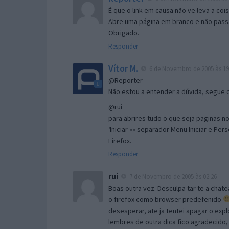
É que o link em causa não ve leva a co
Abre uma página em branco e não passa
Obrigado.
Responder
Vítor M.
6 de Novembro de 2005 às 19
@Reporter
Não estou a entender a dúvida, segue o 
@rui
para abrires tudo o que seja paginas no 
‘Iniciar »» separador Menu Iniciar e Per
Firefox.
Responder
rui
7 de Novembro de 2005 às 02:26
Boas outra vez. Desculpa tar te a chate
o firefox como browser predefenido
desesperar, ate ja tentei apagar o expl
lembres de outra dica fico agradecido