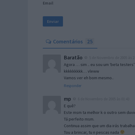
Email
Comentários
25
Baratão
5 de Novembro de 2005 às 2
Agora … sim .. eu sou um ‘beta testers’
kkkkkkkkk… vleww
Vamos ver eh bom mesmo..
Responder
mp
6 de Novembro de 2005 às 01:43
E quê?
Este msm ta melhor k o outro sem duvid
Tá perfeito msm.
Continua assim que um dia irás trabalha
Tou a brincar, tu n pescas nada