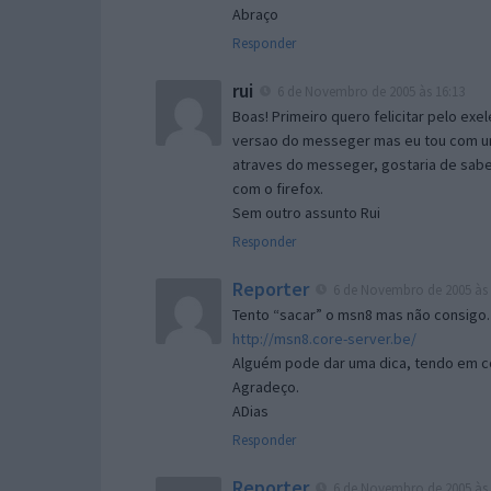
Abraço
Responder
rui
6 de Novembro de 2005 às 16:13
Boas! Primeiro quero felicitar pelo exe
versao do messeger mas eu tou com um 
atraves do messeger, gostaria de saber 
com o firefox.
Sem outro assunto Rui
Responder
Reporter
6 de Novembro de 2005 às 
Tento “sacar” o msn8 mas não consigo.
http://msn8.core-server.be/
Alguém pode dar uma dica, tendo em c
Agradeço.
ADias
Responder
Reporter
6 de Novembro de 2005 às 