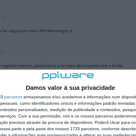
:39
o for segue por mail o MSn Messenger 8.
:21
a seguinte maneira, janela iniciar e no topo dessa janela com o botão
 no separador Menu ‘Iniciar’ clica no botão ‘Personalizar’ aí
ão para escolheres o Browser com que queres navegar e o gestor de
is ao teu Firefox e nas ferramentas ou tools escolhes ‘Opções’ ou
Damos valor à sua privacidade
erta e logo perto do fim encontras um local para colocares um visto
33
parceiros
armazenamos e/ou acedemos a informações num dispositi
e este é o browser predefinido.
essoais, como identificadores únicos e informações padrão enviadas 
conteúdos personalizados, medição de publicidade e conteúdos, pesqui
serviços.
Com a sua permissão, nós e os nossos parceiros poderemos 
12:57
ção precisos através da procura de dispositivos. Poderá clicar para co
ossa parte e pela parte dos nossos 1733 parceiros, conforme descrit
eder a informações mais pormenorizadas e alterar as suas preferência