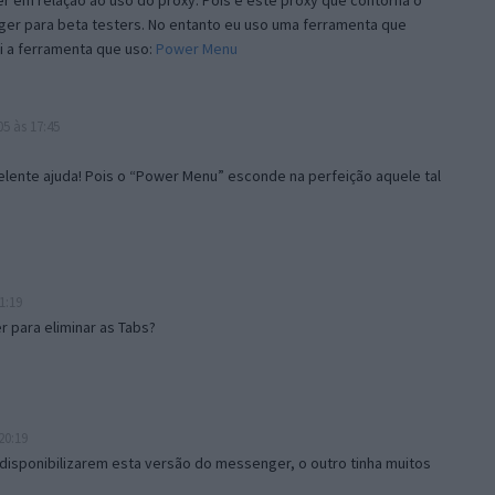
 em relação ao uso do proxy. Pois é este proxy que contorna o
ger para beta testers. No entanto eu uso uma ferramenta que
i a ferramenta que uso:
Power Menu
5 às 17:45
lente ajuda! Pois o “Power Menu” esconde na perfeição aquele tal
1:19
 para eliminar as Tabs?
20:19
disponibilizarem esta versão do messenger, o outro tinha muitos