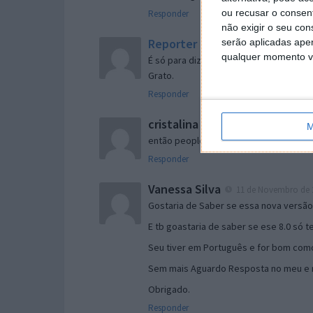
ou recusar o consen
Responder
não exigir o seu co
Reporter
serão aplicadas apen
7 de Novembro de 2005 às 
qualquer momento vol
É só para dizer que ainda não me chego
Grato.
Responder
cristalina
11 de Novembro de 2005 à
M
então people
Responder
Vanessa Silva
11 de Novembro de 2
Gostaria de Saber se essa nova versã
E tb goastaria de saber se ese 8.0 só 
Seu tiver em Português e for bom como
Sem mais Aguardo Resposta no meu e m
Obrigado.
Responder