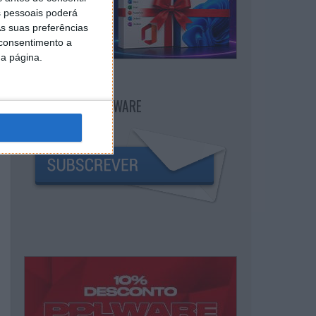
 pessoais poderá
s suas preferências
 consentimento a
da página.
NEWSLETTER PPLWARE