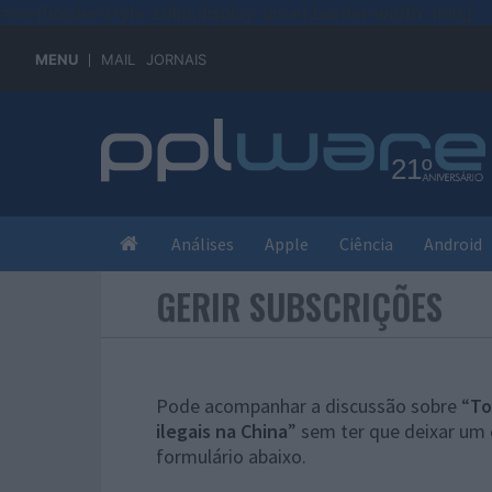
#sre{border-style: solid;display: unset;border-width: thin;}
MENU
MAIL
JORNAIS
Análises
Apple
Ciência
Android
GERIR SUBSCRIÇÕES
Pode acompanhar a discussão sobre “
To
ilegais na China
” sem ter que deixar um
formulário abaixo.