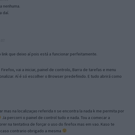
isa nenhuma.
 daí.
:07
link que deixo aí pois está a funcionar perfeitamente.
Firefox, vai a iniciar, painel de controlo, Barra de tarefas e menu
sonalizar. Aí é só escolher o Browser predefinido. E tudo abrirá como
ar mas na localizaçao referida n se encontra la nada k me permita por
Ja percorri o painel de control tudo e nada. Tou a comecar a
orer na tentativa de forçar o uso do firefox mas em vao. Kaso te
, caso contrario obrigado a mesma