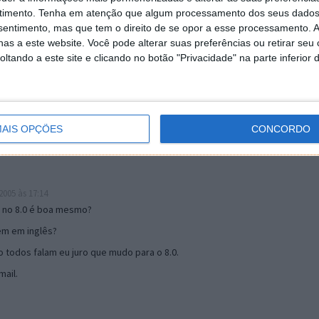
timento.
Tenha em atenção que algum processamento dos seus dados
nsentimento, mas que tem o direito de se opor a esse processamento. A
as a este website. Você pode alterar suas preferências ou retirar seu
19:51
tando a este site e clicando no botão "Privacidade" na parte inferior 
u mail algum.
s 17:00
AIS OPÇÕES
CONCORDO
005 às 17:14
o no 8.0 é boa mesmo?
tem em inglês?
 todos falam eu juro que mudo para o 8.0.
ail.