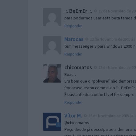
.:. BeEmEr .:.
12 de Novembro de 200
para podermos usar esta beta temos d “
Responder
Marocas
12 de Novembro de 2005 às 
tem messenger 8 para windows 2000 ?
Responder
chicomatos
15 de Novembro de 200
Boas…
Era bom que o “pplware” não demorass
Por acaso estou como diz o “.:. BeEmEr 
É bastante desconfortável ter sempre e
Responder
Vítor M.
15 de Novembro de 2005 às 1
@chicomatos
Peço desde já desculpa pela demora na 