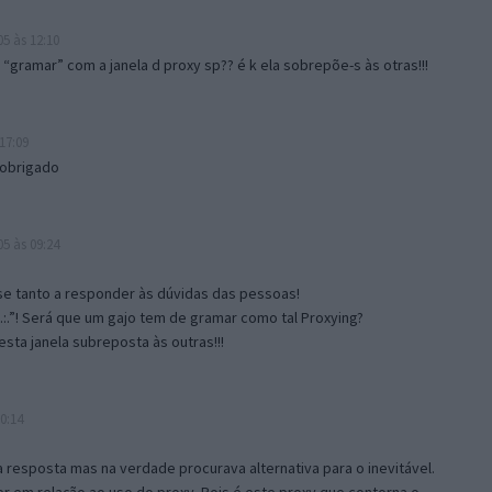
5 às 12:10
gramar” com a janela d proxy sp?? é k ela sobrepõe-s às otras!!!
17:09
 obrigado
5 às 09:24
e tanto a responder às dúvidas das pessoas!
.:.”! Será que um gajo tem de gramar como tal Proxying?
sta janela subreposta às outras!!!
0:14
resposta mas na verdade procurava alternativa para o inevitável.