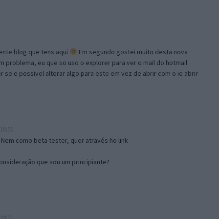
lente blog que tens aqui
Em segundo gostei muito desta nova
problema, eu que so uso o explorer para ver o mail do hotmail
se e possivel alterar algo para este em vez de abrir com o ie abrir
16:50
 Nem como beta tester, quer através ho link
onsideração que sou um principiante?
19:51