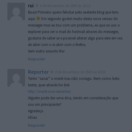
rui
6 de Novembro de 2005 às 16:13
Boas! Primeiro quero felicitar pelo exelente blog que tens
aqui
Em segundo gostei muito desta nova versao do
messeger mas eu tou com um problema, eu que so uso o
explorer para ver o mail do hotmail atraves do messeger,
gostaria de saber se e possivel alterar algo para este em vez
de abrir com o ie abrir com o firefox.
Sem outro assunto Rui
Responder
Reporter
6 de Novembro de 2005 às 16:50
Tento “sacar” o msn8 mas não consigo. Nem como beta
tester, quer através ho link
http://msn8.core-server.be/
Alguém pode dar uma dica, tendo em consideração que
sou um principiante?
Agradeço.
ADias
Responder