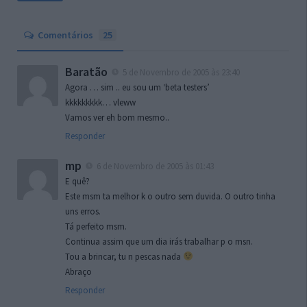
Comentários
25
Baratão
5 de Novembro de 2005 às 23:40
Agora … sim .. eu sou um ‘beta testers’
kkkkkkkkk… vleww
Vamos ver eh bom mesmo..
Responder
mp
6 de Novembro de 2005 às 01:43
E quê?
Este msm ta melhor k o outro sem duvida. O outro tinha
uns erros.
Tá perfeito msm.
Continua assim que um dia irás trabalhar p o msn.
Tou a brincar, tu n pescas nada
Abraço
Responder