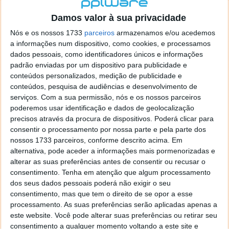
localizaçao referida n se encontra la nada k me permita por
o firefox como browser predefenido
Ja percorri o painel
Damos valor à sua privacidade
de control tudo e nada. Tou a comecar a desesperar, ate ja
Nós e os nossos 1733
parceiros
armazenamos e/ou acedemos
tentei apagar o explorer na tentativa de forçar o uso do
a informações num dispositivo, como cookies, e processamos
firefox mas em vao. Kaso te lembres de outra dica fico
dados pessoais, como identificadores únicos e informações
agradecido, caso contrario obrigado a mesma
padrão enviadas por um dispositivo para publicidade e
Responder
conteúdos personalizados, medição de publicidade e
conteúdos, pesquisa de audiências e desenvolvimento de
Vítor M.
serviços.
Com a sua permissão, nós e os nossos parceiros
7 de Novembro de 2005 às 01:39
poderemos usar identificação e dados de geolocalização
@Reporter
precisos através da procura de dispositivos. Poderá clicar para
Desculpa mas o link funciona. Seja como for segue por mail
consentir o processamento por nossa parte e pela parte dos
o MSn Messenger 8.
nossos 1733 parceiros, conforme descrito acima. Em
Responder
alternativa, pode aceder a informações mais pormenorizadas e
alterar as suas preferências antes de consentir ou recusar o
Vítor M.
7 de Novembro de 2005 às 11:21
consentimento.
Tenha em atenção que algum processamento
@Rui
dos seus dados pessoais poderá não exigir o seu
Tens de encontrar o que te falei. Faz da seguinte maneira,
consentimento, mas que tem o direito de se opor a esse
janela iniciar e no topo dessa janela com o botão direito do
processamento. As suas preferências serão aplicadas apenas a
rato faz propriedades. Depois no separador Menu ‘Iniciar’
este website. Você pode alterar suas preferências ou retirar seu
clica no botão ‘Personalizar’ aí encontrarás no separador
consentimento a qualquer momento voltando a este site e