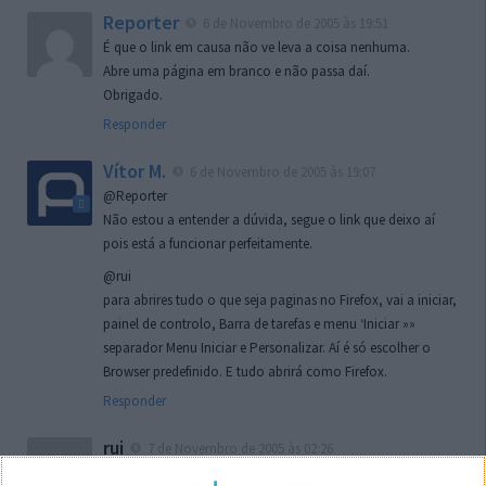
Reporter
6 de Novembro de 2005 às 19:51
É que o link em causa não ve leva a coisa nenhuma.
Abre uma página em branco e não passa daí.
Obrigado.
Responder
Vítor M.
6 de Novembro de 2005 às 19:07
@Reporter
Não estou a entender a dúvida, segue o link que deixo aí
pois está a funcionar perfeitamente.
@rui
para abrires tudo o que seja paginas no Firefox, vai a iniciar,
painel de controlo, Barra de tarefas e menu ‘Iniciar »»
separador Menu Iniciar e Personalizar. Aí é só escolher o
Browser predefinido. E tudo abrirá como Firefox.
Responder
rui
7 de Novembro de 2005 às 02:26
Boas outra vez. Desculpa tar te a chatear mas na