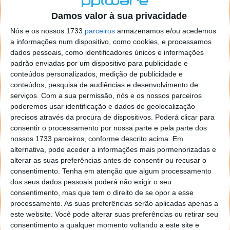
o firefox como browser predefenido
Ja percorri o painel
Damos valor à sua privacidade
de control tudo e nada. Tou a comecar a desesperar, ate ja
tentei apagar o explorer na tentativa de forçar o uso do
Nós e os nossos 1733
parceiros
armazenamos e/ou acedemos
firefox mas em vao. Kaso te lembres de outra dica fico
a informações num dispositivo, como cookies, e processamos
agradecido, caso contrario obrigado a mesma
dados pessoais, como identificadores únicos e informações
Responder
padrão enviadas por um dispositivo para publicidade e
conteúdos personalizados, medição de publicidade e
Vítor M.
conteúdos, pesquisa de audiências e desenvolvimento de
7 de Novembro de 2005 às 01:39
serviços.
Com a sua permissão, nós e os nossos parceiros
@Reporter
poderemos usar identificação e dados de geolocalização
Desculpa mas o link funciona. Seja como for segue por mail
precisos através da procura de dispositivos. Poderá clicar para
o MSn Messenger 8.
consentir o processamento por nossa parte e pela parte dos
Responder
nossos 1733 parceiros, conforme descrito acima. Em
alternativa, pode aceder a informações mais pormenorizadas e
Vítor M.
7 de Novembro de 2005 às 11:21
alterar as suas preferências antes de consentir ou recusar o
@Rui
consentimento.
Tenha em atenção que algum processamento
Tens de encontrar o que te falei. Faz da seguinte maneira,
dos seus dados pessoais poderá não exigir o seu
janela iniciar e no topo dessa janela com o botão direito do
consentimento, mas que tem o direito de se opor a esse
rato faz propriedades. Depois no separador Menu ‘Iniciar’
processamento. As suas preferências serão aplicadas apenas a
clica no botão ‘Personalizar’ aí encontrarás no separador
este website. Você pode alterar suas preferências ou retirar seu
geral a opção para escolheres o Browser com que queres
consentimento a qualquer momento voltando a este site e