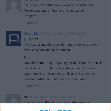
É que o link em causa não ve leva a coisa nenhuma.
Abre uma página em branco e não passa daí.
Obrigado.
Responder
Vítor M.
6 de Novembro de 2005 às 19:07
@Reporter
Não estou a entender a dúvida, segue o link que deixo aí
pois está a funcionar perfeitamente.
@rui
para abrires tudo o que seja paginas no Firefox, vai a iniciar,
painel de controlo, Barra de tarefas e menu ‘Iniciar »»
separador Menu Iniciar e Personalizar. Aí é só escolher o
Browser predefinido. E tudo abrirá como Firefox.
Responder
rui
7 de Novembro de 2005 às 02:26
Boas outra vez. Desculpa tar te a chatear mas na
localizaçao referida n se encontra la nada k me permita por