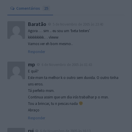
Comentários
25
Baratão
5 de Novembro de 2005 às 23:40
Agora … sim .. eu sou um ‘beta testers’
kkkkkkkkk… vleww
Vamos ver eh bom mesmo..
Responder
mp
6 de Novembro de 2005 às 01:43
E quê?
Este msm ta melhor k o outro sem duvida. O outro tinha
uns erros.
Tá perfeito msm.
Continua assim que um dia irás trabalhar p o msn.
Tou a brincar, tu n pescas nada
Abraço
Responder
rui
6 de Novembro de 2005 às 16:13