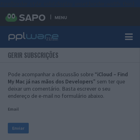
#sre{border-style: solid;display: unset;border-width: thin;}
MENU
GERIR SUBSCRIÇÕES
Pode acompanhar a discussão sobre “
iCloud – Find
My Mac já nas mãos dos Developers
” sem ter que
deixar um comentário. Basta escrever o seu
endereço de e-mail no formulário abaixo.
Email