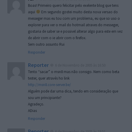
Boas! Primeiro quero felicitar pelo exelente blog que tens
aqui
Em segundo gostei muito desta nova versao do
messeger mas eu tou com um problema, eu que so uso o
explorer para ver o mail do hotmail atraves do messeger,
gostaria de saber se e possivel alterar algo para este em vez
de abrir com o ie abrir com o firefox.
Sem outro assunto Rui
Responder
Reporter
6 de Novembro de 2005 às 16:50
Tento “sacar” o msn8 mas não consigo. Nem como beta
tester, quer através ho link
http://msn8.core-server.be/
Alguém pode dar uma dica, tendo em consideração que
sou um principiante?
Agradeço.
ADias
Responder
Reporter
6 de Novembro de 2005 às 19:51