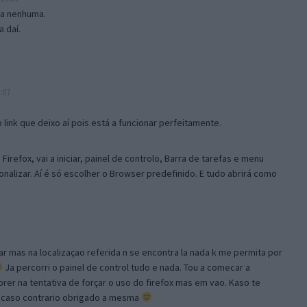
isa nenhuma.
 daí.
:07
link que deixo aí pois está a funcionar perfeitamente.
Firefox, vai a iniciar, painel de controlo, Barra de tarefas e menu
sonalizar. Aí é só escolher o Browser predefinido. E tudo abrirá como
ar mas na localizaçao referida n se encontra la nada k me permita por
Ja percorri o painel de control tudo e nada. Tou a comecar a
orer na tentativa de forçar o uso do firefox mas em vao. Kaso te
, caso contrario obrigado a mesma