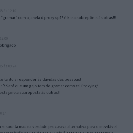
5 às 12:10
gramar” com a janela d proxy sp?? é k ela sobrepõe-s às otras!!!
17:09
 obrigado
5 às 09:24
e tanto a responder às dúvidas das pessoas!
.:.”! Será que um gajo tem de gramar como tal Proxying?
sta janela subreposta às outras!!!
0:14
resposta mas na verdade procurava alternativa para o inevitável.