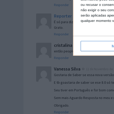
ou recusar o consen
Responder
não exigir o seu co
Reporter
serão aplicadas apen
7 de Novembro de 2005 às 
qualquer momento vol
É só para dizer que ainda não me chego
Grato.
Responder
cristalina
11 de Novembro de 2005 à
M
então people
Responder
Vanessa Silva
11 de Novembro de 2
Gostaria de Saber se essa nova versã
E tb goastaria de saber se ese 8.0 só 
Seu tiver em Português e for bom como
Sem mais Aguardo Resposta no meu e m
Obrigado.
Responder