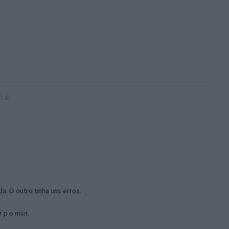
3:40
a. O outro tinha uns erros.
r p o msn.