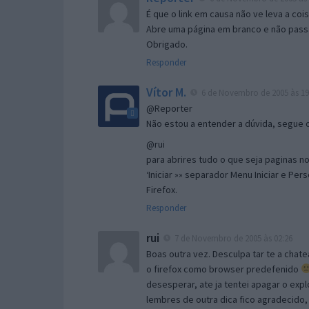
É que o link em causa não ve leva a co
Abre uma página em branco e não passa
Obrigado.
Responder
Vítor M.
6 de Novembro de 2005 às 19
@Reporter
Não estou a entender a dúvida, segue o 
@rui
para abrires tudo o que seja paginas no 
‘Iniciar »» separador Menu Iniciar e Per
Firefox.
Responder
rui
7 de Novembro de 2005 às 02:26
Boas outra vez. Desculpa tar te a chate
o firefox como browser predefenido
desesperar, ate ja tentei apagar o expl
lembres de outra dica fico agradecido