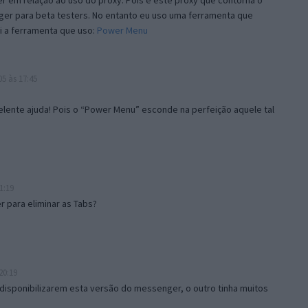
 em relação ao uso do proxy. Pois é este proxy que contorna o
ger para beta testers. No entanto eu uso uma ferramenta que
i a ferramenta que uso:
Power Menu
5 às 17:45
lente ajuda! Pois o “Power Menu” esconde na perfeição aquele tal
1:19
 para eliminar as Tabs?
20:19
disponibilizarem esta versão do messenger, o outro tinha muitos