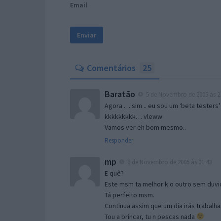
Email
Comentários
25
Baratão
5 de Novembro de 2005 às 2
Agora … sim .. eu sou um ‘beta testers’
kkkkkkkkk… vleww
Vamos ver eh bom mesmo..
Responder
mp
6 de Novembro de 2005 às 01:43
E quê?
Este msm ta melhor k o outro sem duvid
Tá perfeito msm.
Continua assim que um dia irás trabalha
Tou a brincar, tu n pescas nada