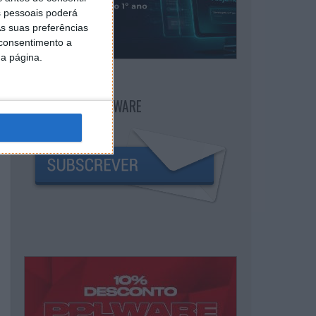
 pessoais poderá
s suas preferências
 consentimento a
da página.
NEWSLETTER PPLWARE