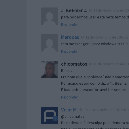
.:. BeEmEr .:.
12 de Novembro de 200
para podermos usar esta beta temos d “
Responder
Marocas
12 de Novembro de 2005 às 
tem messenger 8 para windows 2000 ?
Responder
chicomatos
15 de Novembro de 200
Boas…
Era bom que o “pplware” não demorass
Por acaso estou como diz o “.:. BeEmEr 
É bastante desconfortável ter sempre e
Responder
Vítor M.
15 de Novembro de 2005 às 1
@chicomatos
Peço desde já desculpa pela demora na 