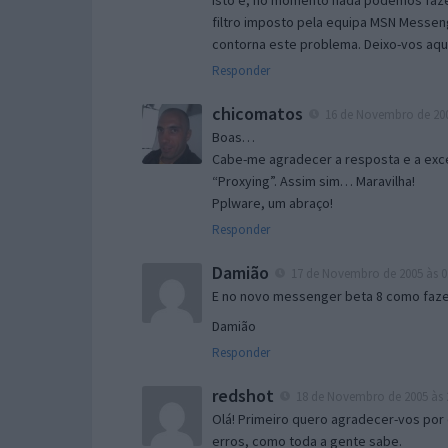
Isto é, no momento nada podemos fazer
filtro imposto pela equipa MSN Messen
contorna este problema. Deixo-vos aqu
Responder
chicomatos
16 de Novembro de 200
Boas…
Cabe-me agradecer a resposta e a exce
“Proxying”. Assim sim… Maravilha!
Pplware, um abraço!
Responder
Damião
17 de Novembro de 2005 às 0
E no novo messenger beta 8 como fazer
Damião
Responder
redshot
18 de Novembro de 2005 às 
Olá! Primeiro quero agradecer-vos por 
erros, como toda a gente sabe.