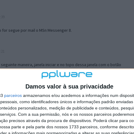
:39
o for segue por mail o MSn Messenger 8.
:21
a seguinte maneira, janela iniciar e no topo dessa janela com o botão
 no separador Menu ‘Iniciar’ clica no botão ‘Personalizar’ aí
ão para escolheres o Browser com que queres navegar e o gestor de
is ao teu Firefox e nas ferramentas ou tools escolhes ‘Opções’ ou
Damos valor à sua privacidade
erta e logo perto do fim encontras um local para colocares um visto
33
parceiros
armazenamos e/ou acedemos a informações num dispositi
e este é o browser predefinido.
essoais, como identificadores únicos e informações padrão enviadas 
conteúdos personalizados, medição de publicidade e conteúdos, pesqui
serviços.
Com a sua permissão, nós e os nossos parceiros poderemos 
12:57
ção precisos através da procura de dispositivos. Poderá clicar para co
ossa parte e pela parte dos nossos 1733 parceiros, conforme descrit
eder a informações mais pormenorizadas e alterar as suas preferência