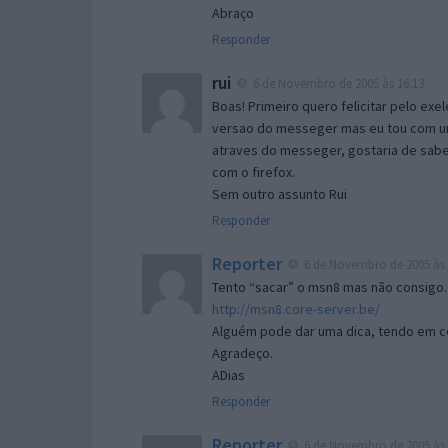
Abraço
Responder
rui
6 de Novembro de 2005 às 16:13
Boas! Primeiro quero felicitar pelo exe
versao do messeger mas eu tou com um 
atraves do messeger, gostaria de saber 
com o firefox.
Sem outro assunto Rui
Responder
Reporter
6 de Novembro de 2005 às 
Tento “sacar” o msn8 mas não consigo.
http://msn8.core-server.be/
Alguém pode dar uma dica, tendo em c
Agradeço.
ADias
Responder
Reporter
6 de Novembro de 2005 às 