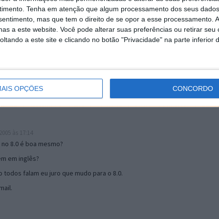
timento.
Tenha em atenção que algum processamento dos seus dados
nsentimento, mas que tem o direito de se opor a esse processamento. A
as a este website. Você pode alterar suas preferências ou retirar seu
19:51
tando a este site e clicando no botão "Privacidade" na parte inferior 
u mail algum.
s 17:00
AIS OPÇÕES
CONCORDO
005 às 17:14
o no 8.0 é boa mesmo?
tem em inglês?
 todos falam eu juro que mudo para o 8.0.
ail.