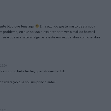
lente blog que tens aqui
Em segundo gostei muito desta nova
problema, eu que so uso o explorer para ver o mail do hotmail
se e possivel alterar algo para este em vez de abrir com o ie abrir
16:50
 Nem como beta tester, quer através ho link
onsideração que sou um principiante?
19:51