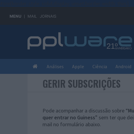
#sre{border-style: solid;display: unset;border-width: thin;}
MENU
MAIL
JORNAIS
Análises
Apple
Ciência
Android
GERIR SUBSCRIÇÕES
Pode acompanhar a discussão sobre “
Mu
quer entrar no Guiness
” sem ter que de
mail no formulário abaixo.