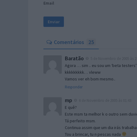
Email
Comentários
25
Baratão
5 de Novembro de 2005 às 2
Agora … sim .. eu sou um ‘beta testers’
kkkkkkkkk… vleww
Vamos ver eh bom mesmo..
Responder
mp
6 de Novembro de 2005 às 01:43
E quê?
Este msm ta melhor k o outro sem duvid
Tá perfeito msm.
Continua assim que um dia irás trabalha
Tou a brincar, tu n pescas nada