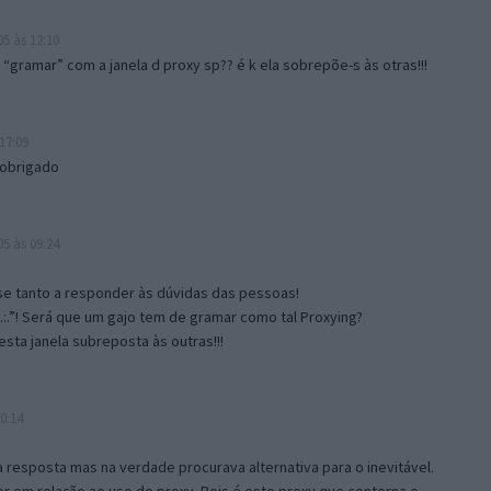
5 às 12:10
gramar” com a janela d proxy sp?? é k ela sobrepõe-s às otras!!!
17:09
 obrigado
5 às 09:24
e tanto a responder às dúvidas das pessoas!
.:.”! Será que um gajo tem de gramar como tal Proxying?
sta janela subreposta às outras!!!
0:14
resposta mas na verdade procurava alternativa para o inevitável.