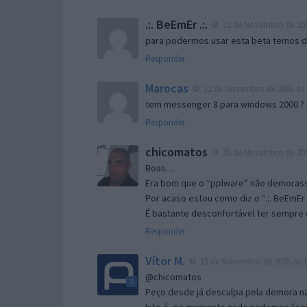
.:. BeEmEr .:.
12 de Novembro de 200
para podermos usar esta beta temos d “
Responder
Marocas
12 de Novembro de 2005 às 
tem messenger 8 para windows 2000 ?
Responder
chicomatos
15 de Novembro de 200
Boas…
Era bom que o “pplware” não demorass
Por acaso estou como diz o “.:. BeEmEr 
É bastante desconfortável ter sempre e
Responder
Vítor M.
15 de Novembro de 2005 às 1
@chicomatos
Peço desde já desculpa pela demora na 