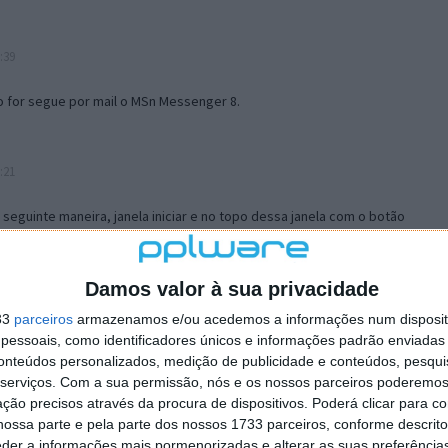
:39
o for segue por mail o MSn Messenger 8.
:21
a seguinte maneira, janela iniciar e no topo dessa janela com o botão
 no separador Menu ‘Iniciar’ clica no botão ‘Personalizar’ aí
ão para escolheres o Browser com que queres navegar e o gestor de
is ao teu Firefox e nas ferramentas ou tools escolhes ‘Opções’ ou
Damos valor à sua privacidade
erta e logo perto do fim encontras um local para colocares um visto
33
parceiros
armazenamos e/ou acedemos a informações num dispositi
e este é o browser predefinido.
essoais, como identificadores únicos e informações padrão enviadas 
conteúdos personalizados, medição de publicidade e conteúdos, pesqui
serviços.
Com a sua permissão, nós e os nossos parceiros poderemos 
12:57
ção precisos através da procura de dispositivos. Poderá clicar para co
ossa parte e pela parte dos nossos 1733 parceiros, conforme descrit
eder a informações mais pormenorizadas e alterar as suas preferência