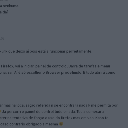
isa nenhuma.
 daí.
:07
link que deixo aí pois está a funcionar perfeitamente.
Firefox, vai a iniciar, painel de controlo, Barra de tarefas e menu
sonalizar. Aí é só escolher o Browser predefinido. E tudo abrirá como
ar mas na localizaçao referida n se encontra la nada k me permita por
Ja percorri o painel de control tudo e nada. Tou a comecar a
orer na tentativa de forçar o uso do firefox mas em vao. Kaso te
, caso contrario obrigado a mesma