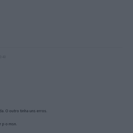
3:40
a. O outro tinha uns erros.
r p o msn.