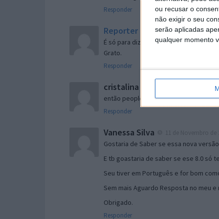
ou recusar o consen
Responder
não exigir o seu co
Reporter
serão aplicadas apen
7 de Novembro de 2005 às 
qualquer momento vol
É só para dizer que ainda não me chego
Grato.
Responder
cristalina
11 de Novembro de 2005 à
M
então people
Responder
Vanessa Silva
11 de Novembro de 2
Gostaria de Saber se essa nova versã
E tb goastaria de saber se ese 8.0 só 
Seu tiver em Português e for bom como
Sem mais Aguardo Resposta no meu e m
Obrigado.
Responder