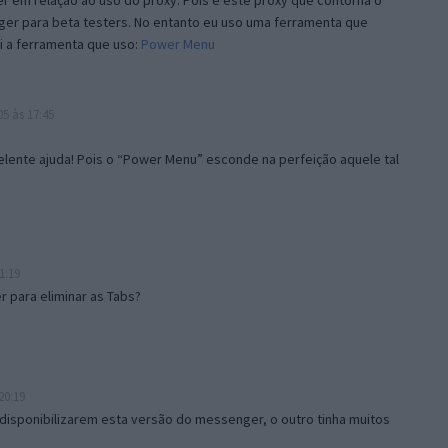
 em relação ao uso do proxy. Pois é este proxy que contorna o
ger para beta testers. No entanto eu uso uma ferramenta que
i a ferramenta que uso:
Power Menu
5 às 17:45
lente ajuda! Pois o “Power Menu” esconde na perfeição aquele tal
1:19
 para eliminar as Tabs?
20:19
disponibilizarem esta versão do messenger, o outro tinha muitos