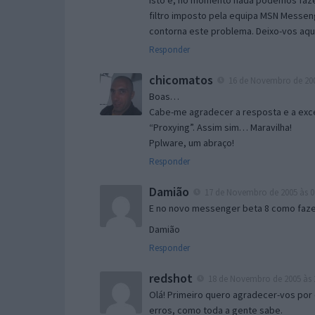
Isto é, no momento nada podemos fazer
filtro imposto pela equipa MSN Messen
contorna este problema. Deixo-vos aqu
Responder
chicomatos
16 de Novembro de 200
Boas…
Cabe-me agradecer a resposta e a exce
“Proxying”. Assim sim… Maravilha!
Pplware, um abraço!
Responder
Damião
17 de Novembro de 2005 às 0
E no novo messenger beta 8 como fazer
Damião
Responder
redshot
18 de Novembro de 2005 às 
Olá! Primeiro quero agradecer-vos por 
erros, como toda a gente sabe.