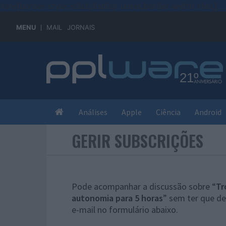
#sre{border-style: solid;display: unset;border-width: thin;}
MENU
MAIL
JORNAIS
Análises
Apple
Ciência
Android
GERIR SUBSCRIÇÕES
Pode acompanhar a discussão sobre “
Tr
autonomia para 5 horas
” sem ter que d
e-mail no formulário abaixo.