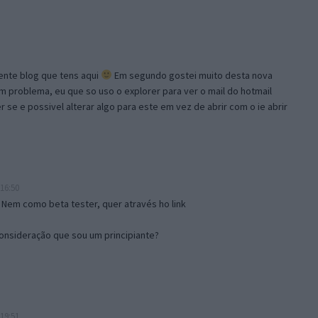
lente blog que tens aqui
Em segundo gostei muito desta nova
problema, eu que so uso o explorer para ver o mail do hotmail
se e possivel alterar algo para este em vez de abrir com o ie abrir
16:50
 Nem como beta tester, quer através ho link
onsideração que sou um principiante?
19:51