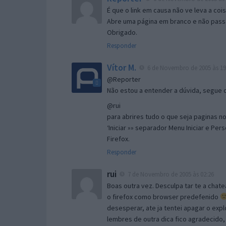
É que o link em causa não ve leva a co
Abre uma página em branco e não passa
Obrigado.
Responder
Vítor M.
6 de Novembro de 2005 às 19
@Reporter
Não estou a entender a dúvida, segue o 
@rui
para abrires tudo o que seja paginas no 
‘Iniciar »» separador Menu Iniciar e Per
Firefox.
Responder
rui
7 de Novembro de 2005 às 02:26
Boas outra vez. Desculpa tar te a chate
o firefox como browser predefenido
desesperar, ate ja tentei apagar o expl
lembres de outra dica fico agradecido