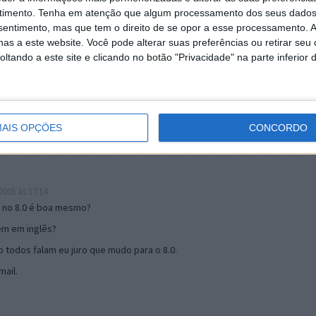
timento.
Tenha em atenção que algum processamento dos seus dados
nsentimento, mas que tem o direito de se opor a esse processamento. A
as a este website. Você pode alterar suas preferências ou retirar seu
19:51
tando a este site e clicando no botão "Privacidade" na parte inferior 
u mail algum.
s 17:00
AIS OPÇÕES
CONCORDO
005 às 17:14
o no 8.0 é boa mesmo?
tem em inglês?
 todos falam eu juro que mudo para o 8.0.
ail.