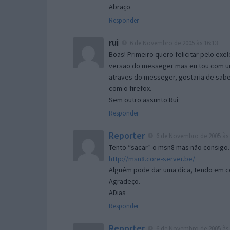
Abraço
Responder
rui
6 de Novembro de 2005 às 16:13
Boas! Primeiro quero felicitar pelo exe
versao do messeger mas eu tou com um 
atraves do messeger, gostaria de saber 
com o firefox.
Sem outro assunto Rui
Responder
Reporter
6 de Novembro de 2005 às 
Tento “sacar” o msn8 mas não consigo.
http://msn8.core-server.be/
Alguém pode dar uma dica, tendo em c
Agradeço.
ADias
Responder
Reporter
6 de Novembro de 2005 às 