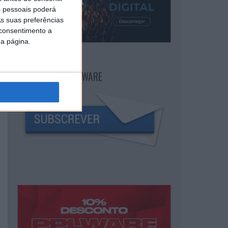
 pessoais poderá
s suas preferências
 consentimento a
da página.
NEWSLETTER PPLWARE