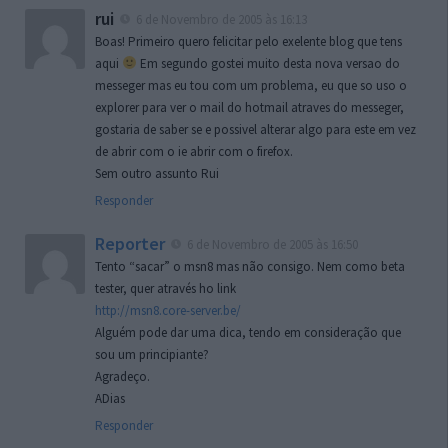
rui
6 de Novembro de 2005 às 16:13
Boas! Primeiro quero felicitar pelo exelente blog que tens
aqui
Em segundo gostei muito desta nova versao do
messeger mas eu tou com um problema, eu que so uso o
explorer para ver o mail do hotmail atraves do messeger,
gostaria de saber se e possivel alterar algo para este em vez
de abrir com o ie abrir com o firefox.
Sem outro assunto Rui
Responder
Reporter
6 de Novembro de 2005 às 16:50
Tento “sacar” o msn8 mas não consigo. Nem como beta
tester, quer através ho link
http://msn8.core-server.be/
Alguém pode dar uma dica, tendo em consideração que
sou um principiante?
Agradeço.
ADias
Responder