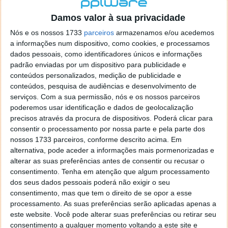
localizaçao referida n se encontra la nada k me permita por
o firefox como browser predefenido
Ja percorri o painel
Damos valor à sua privacidade
de control tudo e nada. Tou a comecar a desesperar, ate ja
Nós e os nossos 1733
parceiros
armazenamos e/ou acedemos
tentei apagar o explorer na tentativa de forçar o uso do
a informações num dispositivo, como cookies, e processamos
firefox mas em vao. Kaso te lembres de outra dica fico
dados pessoais, como identificadores únicos e informações
agradecido, caso contrario obrigado a mesma
padrão enviadas por um dispositivo para publicidade e
Responder
conteúdos personalizados, medição de publicidade e
conteúdos, pesquisa de audiências e desenvolvimento de
Vítor M.
serviços.
Com a sua permissão, nós e os nossos parceiros
7 de Novembro de 2005 às 01:39
poderemos usar identificação e dados de geolocalização
@Reporter
precisos através da procura de dispositivos. Poderá clicar para
Desculpa mas o link funciona. Seja como for segue por mail
consentir o processamento por nossa parte e pela parte dos
o MSn Messenger 8.
nossos 1733 parceiros, conforme descrito acima. Em
Responder
alternativa, pode aceder a informações mais pormenorizadas e
alterar as suas preferências antes de consentir ou recusar o
Vítor M.
7 de Novembro de 2005 às 11:21
consentimento.
Tenha em atenção que algum processamento
@Rui
dos seus dados pessoais poderá não exigir o seu
Tens de encontrar o que te falei. Faz da seguinte maneira,
consentimento, mas que tem o direito de se opor a esse
janela iniciar e no topo dessa janela com o botão direito do
processamento. As suas preferências serão aplicadas apenas a
rato faz propriedades. Depois no separador Menu ‘Iniciar’
este website. Você pode alterar suas preferências ou retirar seu
clica no botão ‘Personalizar’ aí encontrarás no separador
consentimento a qualquer momento voltando a este site e