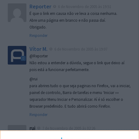
Reporter
6 de Novembro de 2005 às 19:51
É que o link em causa não ve leva a coisa nenhuma.
Abre uma página em branco e não passa daí.
Obrigado.
Responder
Vítor M.
6 de Novembro de 2005 às 19:07
@Reporter
Não estou a entender a dúvida, segue o link que deixo aí
pois está a funcionar perfeitamente.
@rui
para abrires tudo o que seja paginas no Firefox, vai a iniciar,
painel de controlo, Barra de tarefas e menu ‘Iniciar »»
separador Menu Iniciar e Personalizar. Aí é só escolher o
Browser predefinido. E tudo abrirá como Firefox.
Responder
rui
7 de Novembro de 2005 às 02:26
Boas outra vez. Desculpa tar te a chatear mas na