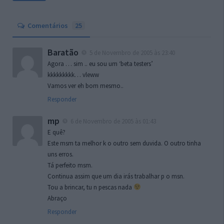
Comentários
25
Baratão
5 de Novembro de 2005 às 23:40
Agora … sim .. eu sou um ‘beta testers’
kkkkkkkkk… vleww
Vamos ver eh bom mesmo..
Responder
mp
6 de Novembro de 2005 às 01:43
E quê?
Este msm ta melhor k o outro sem duvida. O outro tinha
uns erros.
Tá perfeito msm.
Continua assim que um dia irás trabalhar p o msn.
Tou a brincar, tu n pescas nada
Abraço
Responder