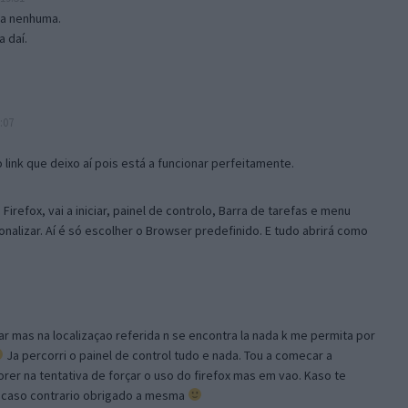
isa nenhuma.
 daí.
:07
link que deixo aí pois está a funcionar perfeitamente.
Firefox, vai a iniciar, painel de controlo, Barra de tarefas e menu
sonalizar. Aí é só escolher o Browser predefinido. E tudo abrirá como
ar mas na localizaçao referida n se encontra la nada k me permita por
Ja percorri o painel de control tudo e nada. Tou a comecar a
orer na tentativa de forçar o uso do firefox mas em vao. Kaso te
, caso contrario obrigado a mesma