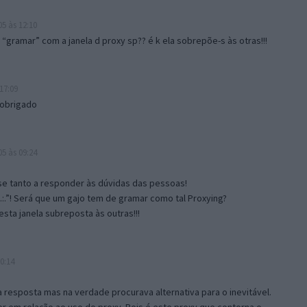
5 às 12:10
gramar” com a janela d proxy sp?? é k ela sobrepõe-s às otras!!!
17:09
 obrigado
5 às 09:24
e tanto a responder às dúvidas das pessoas!
.:.”! Será que um gajo tem de gramar como tal Proxying?
sta janela subreposta às outras!!!
0:14
resposta mas na verdade procurava alternativa para o inevitável.