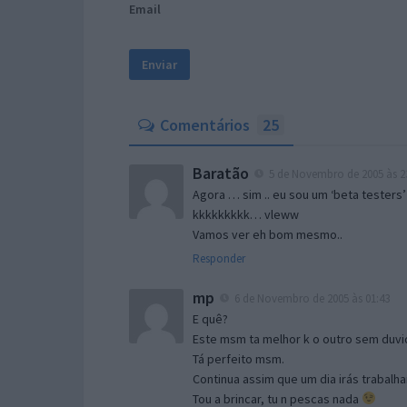
Email
Comentários
25
Baratão
5 de Novembro de 2005 às 2
Agora … sim .. eu sou um ‘beta testers’
kkkkkkkkk… vleww
Vamos ver eh bom mesmo..
Responder
mp
6 de Novembro de 2005 às 01:43
E quê?
Este msm ta melhor k o outro sem duvid
Tá perfeito msm.
Continua assim que um dia irás trabalha
Tou a brincar, tu n pescas nada