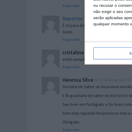
ou recusar o consen
Responder
não exigir o seu co
Reporter
serão aplicadas apen
7 de Novembro de 2005 às 
qualquer momento vol
É só para dizer que ainda não me chego
Grato.
Responder
cristalina
11 de Novembro de 2005 à
M
então people
Responder
Vanessa Silva
11 de Novembro de 2
Gostaria de Saber se essa nova versã
E tb goastaria de saber se ese 8.0 só 
Seu tiver em Português e for bom como
Sem mais Aguardo Resposta no meu e m
Obrigado.
Responder