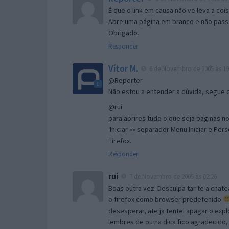
É que o link em causa não ve leva a co
Abre uma página em branco e não passa
Obrigado.
Responder
Vítor M.
6 de Novembro de 2005 às 19
@Reporter
Não estou a entender a dúvida, segue o 
@rui
para abrires tudo o que seja paginas no 
‘Iniciar »» separador Menu Iniciar e Per
Firefox.
Responder
rui
7 de Novembro de 2005 às 02:26
Boas outra vez. Desculpa tar te a chate
o firefox como browser predefenido
desesperar, ate ja tentei apagar o expl
lembres de outra dica fico agradecido