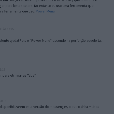
 em relação ao uso do proxy. Pois é este proxy que contorna o
ger para beta testers. No entanto eu uso uma ferramenta que
i a ferramenta que uso:
Power Menu
5 às 17:45
lente ajuda! Pois o “Power Menu” esconde na perfeição aquele tal
1:19
 para eliminar as Tabs?
20:19
disponibilizarem esta versão do messenger, o outro tinha muitos