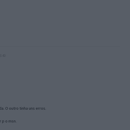
3:40
a. O outro tinha uns erros.
r p o msn.