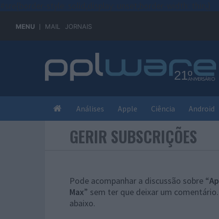
#sre{border-style: solid;display: unset;border-width: thin;}
MENU
MAIL
JORNAIS
Análises
Apple
Ciência
Android
GERIR SUBSCRIÇÕES
Pode acompanhar a discussão sobre “
Ap
Max
” sem ter que deixar um comentário.
abaixo.