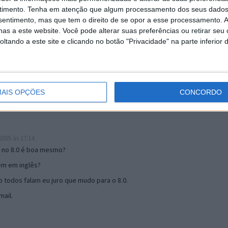
timento.
Tenha em atenção que algum processamento dos seus dados
nsentimento, mas que tem o direito de se opor a esse processamento. A
as a este website. Você pode alterar suas preferências ou retirar seu
19:51
tando a este site e clicando no botão "Privacidade" na parte inferior 
u mail algum.
s 17:00
AIS OPÇÕES
CONCORDO
005 às 17:14
o no 8.0 é boa mesmo?
tem em inglês?
 todos falam eu juro que mudo para o 8.0.
ail.