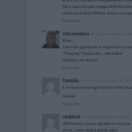
Isto é, no momento nada podemos fazer
filtro imposto pela equipa MSN Messen
contorna este problema. Deixo-vos aqu
Responder
chicomatos
16 de Novembro de 200
Boas…
Cabe-me agradecer a resposta e a exce
“Proxying”. Assim sim… Maravilha!
Pplware, um abraço!
Responder
Damião
17 de Novembro de 2005 às 0
E no novo messenger beta 8 como fazer
Damião
Responder
redshot
18 de Novembro de 2005 às 
Olá! Primeiro quero agradecer-vos por 
erros, como toda a gente sabe.