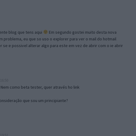
lente blog que tens aqui
Em segundo gostei muito desta nova
problema, eu que so uso o explorer para ver o mail do hotmail
se e possivel alterar algo para este em vez de abrir com o ie abrir
16:50
 Nem como beta tester, quer através ho link
onsideração que sou um principiante?
19:51