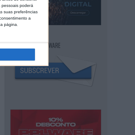
 pessoais poderá
s suas preferências
 consentimento a
da página.
NEWSLETTER PPLWARE