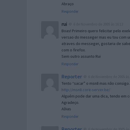
Abraço
Responder
rui
6 de Novembro de 2005 às 16:13
Boas! Primeiro quero felicitar pelo exe
versao do messeger mas eu tou com um 
atraves do messeger, gostaria de saber 
com o firefox.
Sem outro assunto Rui
Responder
Reporter
6 de Novembro de 2005 às 
Tento “sacar” o msn8 mas não consigo.
http://msn8.core-server.be/
Alguém pode dar uma dica, tendo em c
Agradeço.
ADias
Responder
Reporter
6 de Novembro de 2005 às 