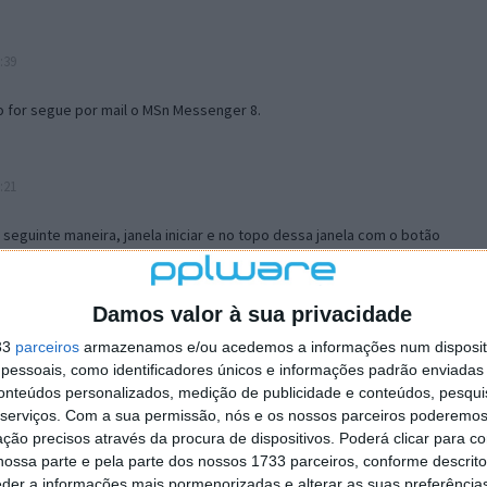
:39
o for segue por mail o MSn Messenger 8.
:21
a seguinte maneira, janela iniciar e no topo dessa janela com o botão
 no separador Menu ‘Iniciar’ clica no botão ‘Personalizar’ aí
ão para escolheres o Browser com que queres navegar e o gestor de
is ao teu Firefox e nas ferramentas ou tools escolhes ‘Opções’ ou
Damos valor à sua privacidade
erta e logo perto do fim encontras um local para colocares um visto
33
parceiros
armazenamos e/ou acedemos a informações num dispositi
e este é o browser predefinido.
essoais, como identificadores únicos e informações padrão enviadas 
conteúdos personalizados, medição de publicidade e conteúdos, pesqui
serviços.
Com a sua permissão, nós e os nossos parceiros poderemos 
12:57
ção precisos através da procura de dispositivos. Poderá clicar para co
ossa parte e pela parte dos nossos 1733 parceiros, conforme descrit
eder a informações mais pormenorizadas e alterar as suas preferência