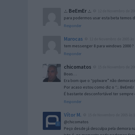
.:. BeEmEr .:.
12 de Novembro de 200
para podermos usar esta beta temos d “
Responder
Marocas
12 de Novembro de 2005 às 
tem messenger 8 para windows 2000 ?
Responder
chicomatos
15 de Novembro de 200
Boas…
Era bom que o “pplware” não demorass
Por acaso estou como diz o “.:. BeEmEr 
É bastante desconfortável ter sempre e
Responder
Vítor M.
15 de Novembro de 2005 às 1
@chicomatos
Peço desde já desculpa pela demora na 