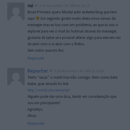
rui
6 de Novembro de 2005 às 16:13
Boas! Primeiro quero felicitar pelo exelente blog que tens
aqui
Em segundo gostei muito desta nova versao do
messeger mas eu tou com um problema, eu que so uso o
explorer para ver o mail do hotmail atraves do messeger,
gostaria de saber se e possivel alterar algo para este em vez
de abrir com o ie abrir com o firefox.
Sem outro assunto Rui
Responder
Reporter
6 de Novembro de 2005 às 16:50
Tento “sacar” o msn8 mas não consigo. Nem como beta
tester, quer através ho link
http://msn8.core-server.be/
Alguém pode dar uma dica, tendo em consideração que
sou um principiante?
Agradeço.
ADias
Responder