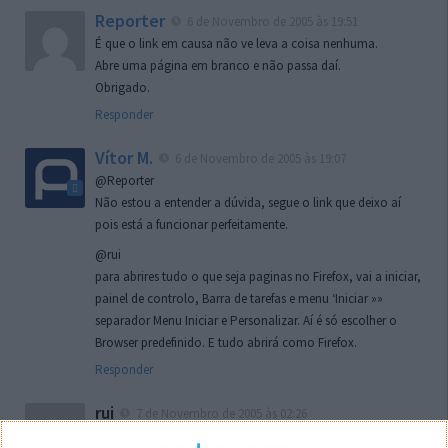
Reporter
6 de Novembro de 2005 às 19:51
É que o link em causa não ve leva a coisa nenhuma.
Abre uma página em branco e não passa daí.
Obrigado.
Responder
Vítor M.
6 de Novembro de 2005 às 19:07
@Reporter
Não estou a entender a dúvida, segue o link que deixo aí
pois está a funcionar perfeitamente.
@rui
para abrires tudo o que seja paginas no Firefox, vai a iniciar,
painel de controlo, Barra de tarefas e menu ‘Iniciar »»
separador Menu Iniciar e Personalizar. Aí é só escolher o
Browser predefinido. E tudo abrirá como Firefox.
Responder
rui
7 de Novembro de 2005 às 02:26
Boas outra vez. Desculpa tar te a chatear mas na