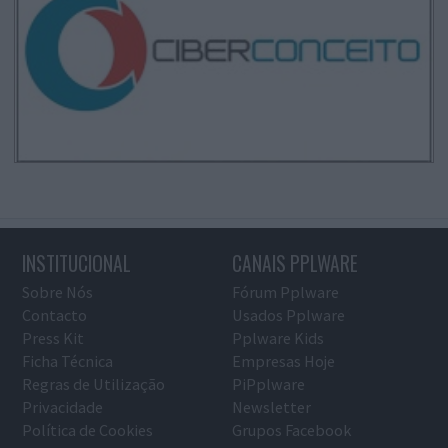
INSTITUCIONAL
CANAIS PPLWARE
Sobre Nós
Fórum Pplware
Contacto
Usados Pplware
Press Kit
Pplware Kids
Ficha Técnica
Empresas Hoje
Regras de Utilização
PiPplware
Privacidade
Newsletter
Política de Cookies
Grupos Facebook