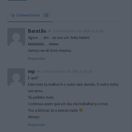
Comentários
25
Baratão
5 de Novembro de 2005 às 23:40
Agora … sim .. eu sou um ‘beta testers’
kkkkkkkkk… vleww
Vamos ver eh bom mesmo..
Responder
mp
6 de Novembro de 2005 às 01:43
E quê?
Este msm ta melhor k o outro sem duvida. O outro tinha
uns erros.
Tá perfeito msm.
Continua assim que um dia irás trabalhar p o msn.
Tou a brincar, tu n pescas nada
Abraço
Responder