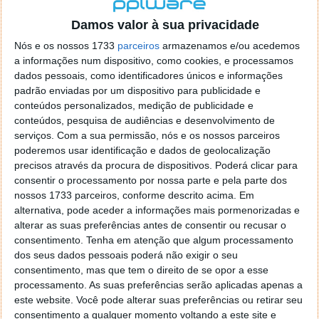
localizaçao referida n se encontra la nada k me permita por
o firefox como browser predefenido
Ja percorri o painel
Damos valor à sua privacidade
de control tudo e nada. Tou a comecar a desesperar, ate ja
Nós e os nossos 1733
parceiros
armazenamos e/ou acedemos
tentei apagar o explorer na tentativa de forçar o uso do
a informações num dispositivo, como cookies, e processamos
firefox mas em vao. Kaso te lembres de outra dica fico
dados pessoais, como identificadores únicos e informações
agradecido, caso contrario obrigado a mesma
padrão enviadas por um dispositivo para publicidade e
Responder
conteúdos personalizados, medição de publicidade e
conteúdos, pesquisa de audiências e desenvolvimento de
Vítor M.
serviços.
Com a sua permissão, nós e os nossos parceiros
7 de Novembro de 2005 às 01:39
poderemos usar identificação e dados de geolocalização
@Reporter
precisos através da procura de dispositivos. Poderá clicar para
Desculpa mas o link funciona. Seja como for segue por mail
consentir o processamento por nossa parte e pela parte dos
o MSn Messenger 8.
nossos 1733 parceiros, conforme descrito acima. Em
Responder
alternativa, pode aceder a informações mais pormenorizadas e
alterar as suas preferências antes de consentir ou recusar o
Vítor M.
7 de Novembro de 2005 às 11:21
consentimento.
Tenha em atenção que algum processamento
@Rui
dos seus dados pessoais poderá não exigir o seu
Tens de encontrar o que te falei. Faz da seguinte maneira,
consentimento, mas que tem o direito de se opor a esse
janela iniciar e no topo dessa janela com o botão direito do
processamento. As suas preferências serão aplicadas apenas a
rato faz propriedades. Depois no separador Menu ‘Iniciar’
este website. Você pode alterar suas preferências ou retirar seu
clica no botão ‘Personalizar’ aí encontrarás no separador
consentimento a qualquer momento voltando a este site e