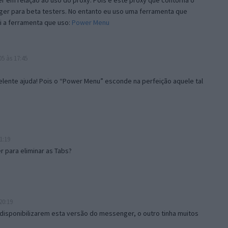
 em relação ao uso do proxy. Pois é este proxy que contorna o
ger para beta testers. No entanto eu uso uma ferramenta que
i a ferramenta que uso:
Power Menu
5 às 17:45
lente ajuda! Pois o “Power Menu” esconde na perfeição aquele tal
1:19
 para eliminar as Tabs?
20:19
disponibilizarem esta versão do messenger, o outro tinha muitos