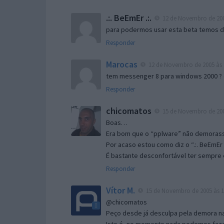
.:. BeEmEr .:.
12 de Novembro de 200
para podermos usar esta beta temos d “
Responder
Marocas
12 de Novembro de 2005 às 
tem messenger 8 para windows 2000 ?
Responder
chicomatos
15 de Novembro de 200
Boas…
Era bom que o “pplware” não demorass
Por acaso estou como diz o “.:. BeEmEr 
É bastante desconfortável ter sempre e
Responder
Vítor M.
15 de Novembro de 2005 às 1
@chicomatos
Peço desde já desculpa pela demora na 