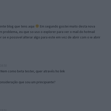
lente blog que tens aqui
Em segundo gostei muito desta nova
problema, eu que so uso o explorer para ver o mail do hotmail
se e possivel alterar algo para este em vez de abrir com o ie abrir
16:50
 Nem como beta tester, quer através ho link
onsideração que sou um principiante?
19:51