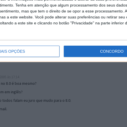
timento.
Tenha em atenção que algum processamento dos seus dados
nsentimento, mas que tem o direito de se opor a esse processamento. A
as a este website. Você pode alterar suas preferências ou retirar seu
19:51
tando a este site e clicando no botão "Privacidade" na parte inferior 
u mail algum.
s 17:00
AIS OPÇÕES
CONCORDO
005 às 17:14
o no 8.0 é boa mesmo?
tem em inglês?
 todos falam eu juro que mudo para o 8.0.
ail.