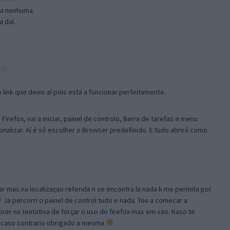
isa nenhuma.
 daí.
:07
link que deixo aí pois está a funcionar perfeitamente.
Firefox, vai a iniciar, painel de controlo, Barra de tarefas e menu
sonalizar. Aí é só escolher o Browser predefinido. E tudo abrirá como
ar mas na localizaçao referida n se encontra la nada k me permita por
Ja percorri o painel de control tudo e nada. Tou a comecar a
orer na tentativa de forçar o uso do firefox mas em vao. Kaso te
, caso contrario obrigado a mesma