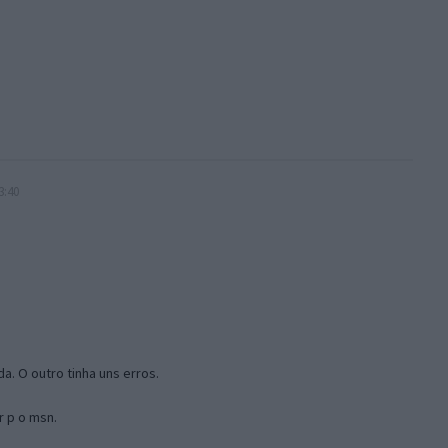
3:40
a. O outro tinha uns erros.
r p o msn.