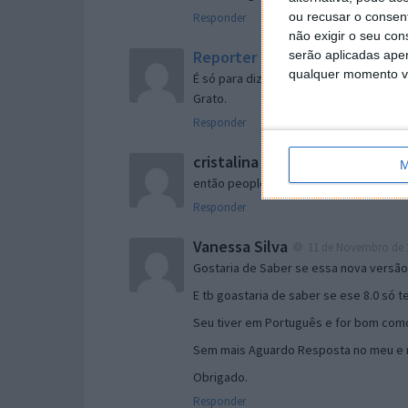
ou recusar o consen
Responder
não exigir o seu co
Reporter
serão aplicadas apen
7 de Novembro de 2005 às 
qualquer momento vol
É só para dizer que ainda não me chego
Grato.
Responder
cristalina
11 de Novembro de 2005 à
M
então people
Responder
Vanessa Silva
11 de Novembro de 2
Gostaria de Saber se essa nova versã
E tb goastaria de saber se ese 8.0 só 
Seu tiver em Português e for bom como
Sem mais Aguardo Resposta no meu e m
Obrigado.
Responder