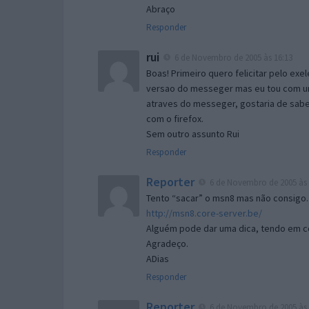
Abraço
Responder
rui
6 de Novembro de 2005 às 16:13
Boas! Primeiro quero felicitar pelo exe
versao do messeger mas eu tou com um 
atraves do messeger, gostaria de saber 
com o firefox.
Sem outro assunto Rui
Responder
Reporter
6 de Novembro de 2005 às 
Tento “sacar” o msn8 mas não consigo.
http://msn8.core-server.be/
Alguém pode dar uma dica, tendo em c
Agradeço.
ADias
Responder
Reporter
6 de Novembro de 2005 às 