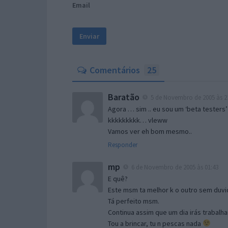
Email
Comentários
25
Baratão
5 de Novembro de 2005 às 2
Agora … sim .. eu sou um ‘beta testers’
kkkkkkkkk… vleww
Vamos ver eh bom mesmo..
Responder
mp
6 de Novembro de 2005 às 01:43
E quê?
Este msm ta melhor k o outro sem duvid
Tá perfeito msm.
Continua assim que um dia irás trabalha
Tou a brincar, tu n pescas nada