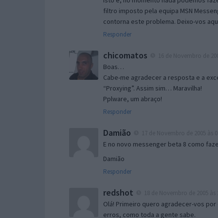
Isto é, no momento nada podemos fazer
filtro imposto pela equipa MSN Messen
contorna este problema. Deixo-vos aqu
Responder
chicomatos
16 de Novembro de 200
Boas…
Cabe-me agradecer a resposta e a exce
“Proxying”. Assim sim… Maravilha!
Pplware, um abraço!
Responder
Damião
17 de Novembro de 2005 às 0
E no novo messenger beta 8 como fazer
Damião
Responder
redshot
18 de Novembro de 2005 às 
Olá! Primeiro quero agradecer-vos por 
erros, como toda a gente sabe.