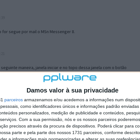
:39
o for segue por mail o MSn Messenger 8.
:21
a seguinte maneira, janela iniciar e no topo dessa janela com o botão
 no separador Menu ‘Iniciar’ clica no botão ‘Personalizar’ aí
ão para escolheres o Browser com que queres navegar e o gestor de
is ao teu Firefox e nas ferramentas ou tools escolhes ‘Opções’ ou
Damos valor à sua privacidade
erta e logo perto do fim encontras um local para colocares um visto
31
parceiros
armazenamos e/ou acedemos a informações num dispositi
e este é o browser predefinido.
essoais, como identificadores únicos e informações padrão enviadas 
conteúdos personalizados, medição de publicidade e conteúdos, pesqui
serviços.
Com a sua permissão, nós e os nossos parceiros poderemos 
12:57
ção precisos através da procura de dispositivos. Poderá clicar para co
ossa parte e pela parte dos nossos 1731 parceiros, conforme descrit
eder a informações mais pormenorizadas e alterar as suas preferência