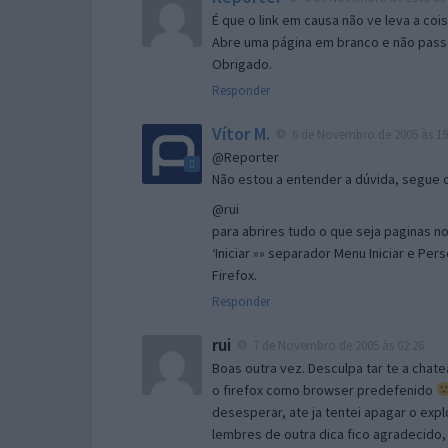
É que o link em causa não ve leva a co
Abre uma página em branco e não passa
Obrigado.
Responder
Vítor M.
6 de Novembro de 2005 às 19
@Reporter
Não estou a entender a dúvida, segue o 
@rui
para abrires tudo o que seja paginas no 
‘Iniciar »» separador Menu Iniciar e Per
Firefox.
Responder
rui
7 de Novembro de 2005 às 02:26
Boas outra vez. Desculpa tar te a chate
o firefox como browser predefenido
desesperar, ate ja tentei apagar o expl
lembres de outra dica fico agradecido