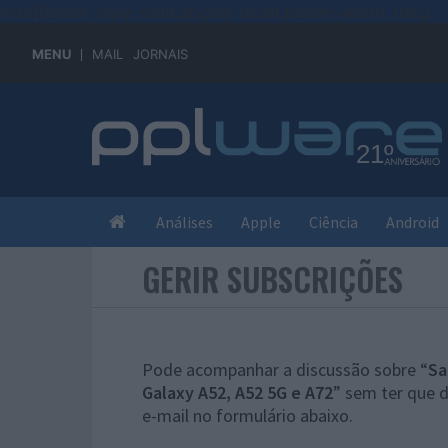
#sre{border-style: solid;display: unset;border-width: thin;}
MENU
MAIL
JORNAIS
Análises
Apple
Ciência
Android
GERIR SUBSCRIÇÕES
Pode acompanhar a discussão sobre “
Sa
Galaxy A52, A52 5G e A72
” sem ter que 
e-mail no formulário abaixo.