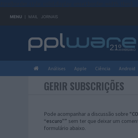
#sre{border-style: solid;display: unset;border-width: thin;}
MENU
MAIL
JORNAIS
Análises
Apple
Ciência
Android
GERIR SUBSCRIÇÕES
Pode acompanhar a discussão sobre “
CO
“escuro”
” sem ter que deixar um coment
formulário abaixo.