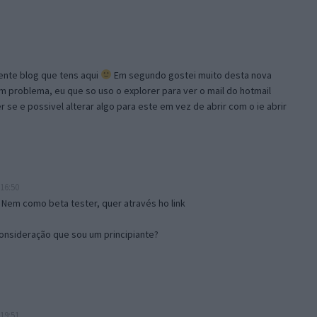
lente blog que tens aqui
Em segundo gostei muito desta nova
problema, eu que so uso o explorer para ver o mail do hotmail
se e possivel alterar algo para este em vez de abrir com o ie abrir
16:50
 Nem como beta tester, quer através ho link
onsideração que sou um principiante?
19:51