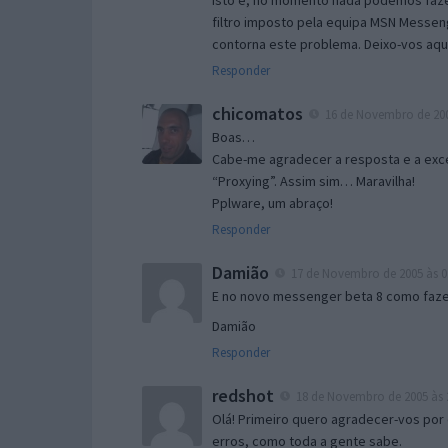
Isto é, no momento nada podemos fazer
filtro imposto pela equipa MSN Messen
contorna este problema. Deixo-vos aqu
Responder
chicomatos
16 de Novembro de 200
Boas…
Cabe-me agradecer a resposta e a exce
“Proxying”. Assim sim… Maravilha!
Pplware, um abraço!
Responder
Damião
17 de Novembro de 2005 às 0
E no novo messenger beta 8 como fazer
Damião
Responder
redshot
18 de Novembro de 2005 às 
Olá! Primeiro quero agradecer-vos por 
erros, como toda a gente sabe.