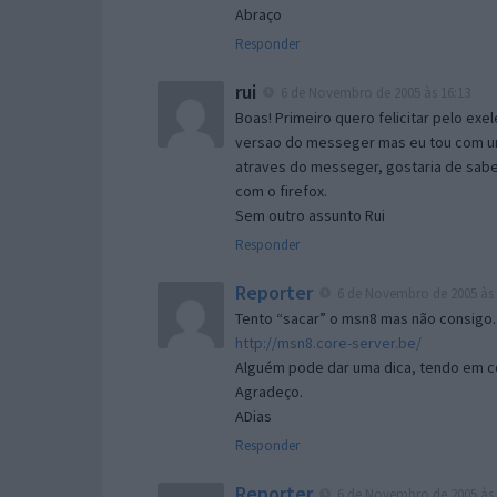
Abraço
Responder
rui
6 de Novembro de 2005 às 16:13
Boas! Primeiro quero felicitar pelo exe
versao do messeger mas eu tou com um 
atraves do messeger, gostaria de saber 
com o firefox.
Sem outro assunto Rui
Responder
Reporter
6 de Novembro de 2005 às 
Tento “sacar” o msn8 mas não consigo.
http://msn8.core-server.be/
Alguém pode dar uma dica, tendo em c
Agradeço.
ADias
Responder
Reporter
6 de Novembro de 2005 às 