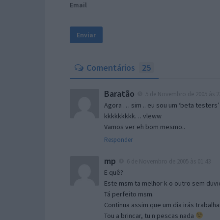
Email
Comentários
25
Baratão
5 de Novembro de 2005 às 2
Agora … sim .. eu sou um ‘beta testers’
kkkkkkkkk… vleww
Vamos ver eh bom mesmo..
Responder
mp
6 de Novembro de 2005 às 01:43
E quê?
Este msm ta melhor k o outro sem duvid
Tá perfeito msm.
Continua assim que um dia irás trabalha
Tou a brincar, tu n pescas nada