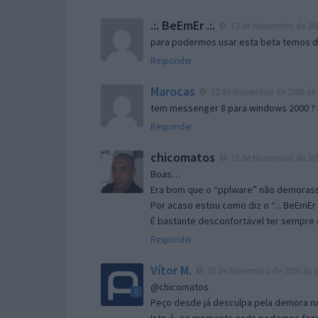
.:. BeEmEr .:.
12 de Novembro de 200
para podermos usar esta beta temos d “
Responder
Marocas
12 de Novembro de 2005 às 
tem messenger 8 para windows 2000 ?
Responder
chicomatos
15 de Novembro de 200
Boas…
Era bom que o “pplware” não demorass
Por acaso estou como diz o “.:. BeEmEr 
É bastante desconfortável ter sempre e
Responder
Vítor M.
15 de Novembro de 2005 às 1
@chicomatos
Peço desde já desculpa pela demora na 