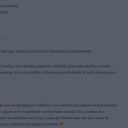
isa nenhuma.
 daí.
:07
link que deixo aí pois está a funcionar perfeitamente.
Firefox, vai a iniciar, painel de controlo, Barra de tarefas e menu
sonalizar. Aí é só escolher o Browser predefinido. E tudo abrirá como
ar mas na localizaçao referida n se encontra la nada k me permita por
Ja percorri o painel de control tudo e nada. Tou a comecar a
orer na tentativa de forçar o uso do firefox mas em vao. Kaso te
, caso contrario obrigado a mesma