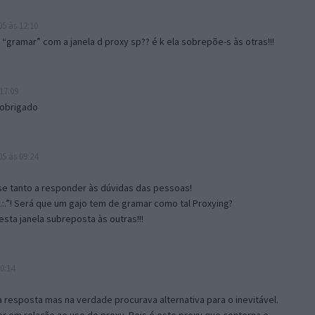
5 às 12:10
gramar” com a janela d proxy sp?? é k ela sobrepõe-s às otras!!!
17:09
 obrigado
5 às 09:24
e tanto a responder às dúvidas das pessoas!
.:.”! Será que um gajo tem de gramar como tal Proxying?
sta janela subreposta às outras!!!
0:14
resposta mas na verdade procurava alternativa para o inevitável.