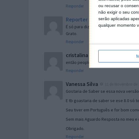
ou recusar o consen
Responder
não exigir o seu co
Reporter
serão aplicadas apen
7 de Novembro de 2005 às 
qualquer momento vol
É só para dizer que ainda não me chego
Grato.
Responder
cristalina
11 de Novembro de 2005 à
M
então people
Responder
Vanessa Silva
11 de Novembro de 2
Gostaria de Saber se essa nova versã
E tb goastaria de saber se ese 8.0 só 
Seu tiver em Português e for bom como
Sem mais Aguardo Resposta no meu e m
Obrigado.
Responder