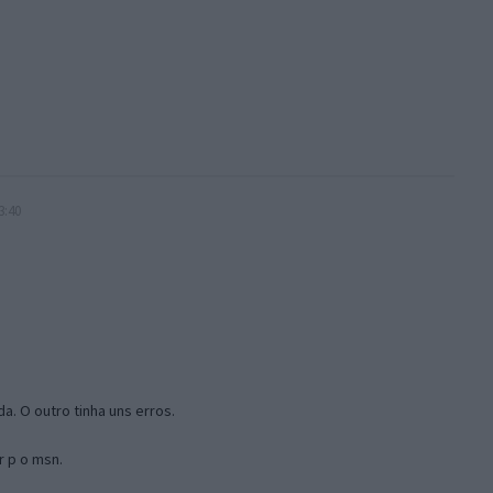
3:40
a. O outro tinha uns erros.
r p o msn.