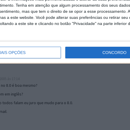
timento.
Tenha em atenção que algum processamento dos seus dados
nsentimento, mas que tem o direito de se opor a esse processamento. A
as a este website. Você pode alterar suas preferências ou retirar seu
19:51
tando a este site e clicando no botão "Privacidade" na parte inferior 
u mail algum.
s 17:00
AIS OPÇÕES
CONCORDO
005 às 17:14
o no 8.0 é boa mesmo?
tem em inglês?
 todos falam eu juro que mudo para o 8.0.
ail.