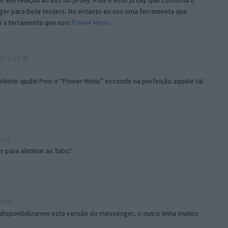
 em relação ao uso do proxy. Pois é este proxy que contorna o
ger para beta testers. No entanto eu uso uma ferramenta que
i a ferramenta que uso:
Power Menu
5 às 17:45
lente ajuda! Pois o “Power Menu” esconde na perfeição aquele tal
1:19
 para eliminar as Tabs?
20:19
disponibilizarem esta versão do messenger, o outro tinha muitos