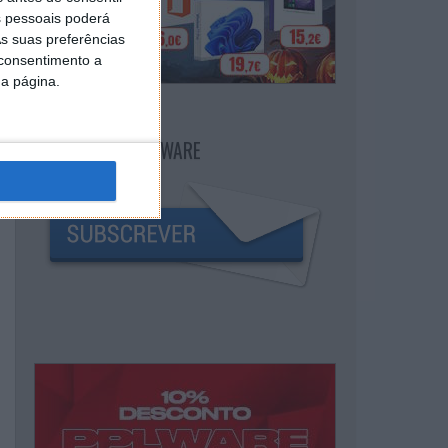
 pessoais poderá
s suas preferências
 consentimento a
da página.
NEWSLETTER PPLWARE