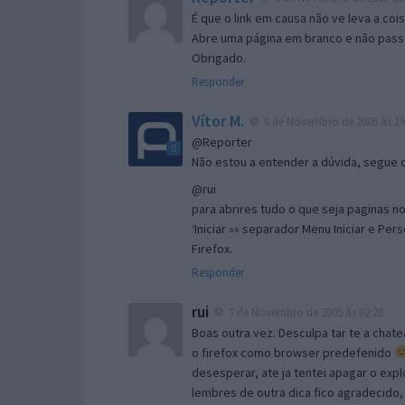
É que o link em causa não ve leva a co
Abre uma página em branco e não passa
Obrigado.
Responder
Vítor M.
6 de Novembro de 2005 às 19
@Reporter
Não estou a entender a dúvida, segue o 
@rui
para abrires tudo o que seja paginas no 
‘Iniciar »» separador Menu Iniciar e Per
Firefox.
Responder
rui
7 de Novembro de 2005 às 02:26
Boas outra vez. Desculpa tar te a chate
o firefox como browser predefenido
desesperar, ate ja tentei apagar o expl
lembres de outra dica fico agradecido