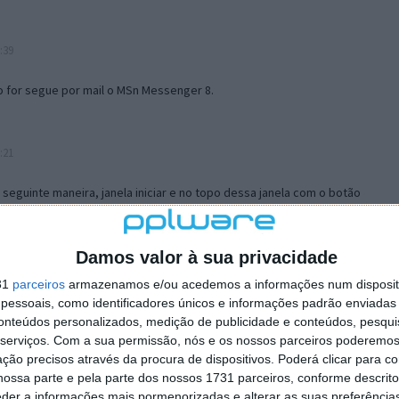
:39
o for segue por mail o MSn Messenger 8.
:21
a seguinte maneira, janela iniciar e no topo dessa janela com o botão
 no separador Menu ‘Iniciar’ clica no botão ‘Personalizar’ aí
ão para escolheres o Browser com que queres navegar e o gestor de
is ao teu Firefox e nas ferramentas ou tools escolhes ‘Opções’ ou
Damos valor à sua privacidade
erta e logo perto do fim encontras um local para colocares um visto
31
parceiros
armazenamos e/ou acedemos a informações num dispositi
e este é o browser predefinido.
essoais, como identificadores únicos e informações padrão enviadas 
conteúdos personalizados, medição de publicidade e conteúdos, pesqui
serviços.
Com a sua permissão, nós e os nossos parceiros poderemos 
12:57
ção precisos através da procura de dispositivos. Poderá clicar para co
ossa parte e pela parte dos nossos 1731 parceiros, conforme descrit
eder a informações mais pormenorizadas e alterar as suas preferência