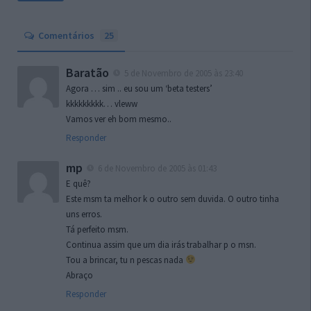
Comentários
25
Baratão
5 de Novembro de 2005 às 23:40
Agora … sim .. eu sou um ‘beta testers’
kkkkkkkkk… vleww
Vamos ver eh bom mesmo..
Responder
mp
6 de Novembro de 2005 às 01:43
E quê?
Este msm ta melhor k o outro sem duvida. O outro tinha
uns erros.
Tá perfeito msm.
Continua assim que um dia irás trabalhar p o msn.
Tou a brincar, tu n pescas nada
Abraço
Responder