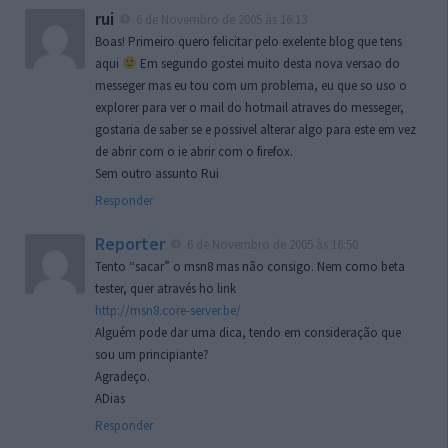
rui
6 de Novembro de 2005 às 16:13
Boas! Primeiro quero felicitar pelo exelente blog que tens
aqui
Em segundo gostei muito desta nova versao do
messeger mas eu tou com um problema, eu que so uso o
explorer para ver o mail do hotmail atraves do messeger,
gostaria de saber se e possivel alterar algo para este em vez
de abrir com o ie abrir com o firefox.
Sem outro assunto Rui
Responder
Reporter
6 de Novembro de 2005 às 16:50
Tento “sacar” o msn8 mas não consigo. Nem como beta
tester, quer através ho link
http://msn8.core-server.be/
Alguém pode dar uma dica, tendo em consideração que
sou um principiante?
Agradeço.
ADias
Responder