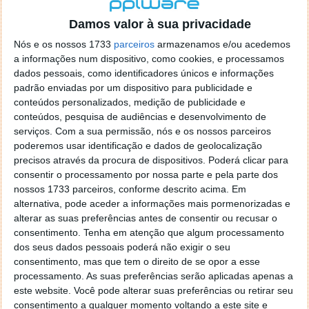
localizaçao referida n se encontra la nada k me permita por
o firefox como browser predefenido
Ja percorri o painel
Damos valor à sua privacidade
de control tudo e nada. Tou a comecar a desesperar, ate ja
Nós e os nossos 1733
parceiros
armazenamos e/ou acedemos
tentei apagar o explorer na tentativa de forçar o uso do
a informações num dispositivo, como cookies, e processamos
firefox mas em vao. Kaso te lembres de outra dica fico
dados pessoais, como identificadores únicos e informações
agradecido, caso contrario obrigado a mesma
padrão enviadas por um dispositivo para publicidade e
Responder
conteúdos personalizados, medição de publicidade e
conteúdos, pesquisa de audiências e desenvolvimento de
Vítor M.
serviços.
Com a sua permissão, nós e os nossos parceiros
7 de Novembro de 2005 às 01:39
poderemos usar identificação e dados de geolocalização
@Reporter
precisos através da procura de dispositivos. Poderá clicar para
Desculpa mas o link funciona. Seja como for segue por mail
consentir o processamento por nossa parte e pela parte dos
o MSn Messenger 8.
nossos 1733 parceiros, conforme descrito acima. Em
Responder
alternativa, pode aceder a informações mais pormenorizadas e
alterar as suas preferências antes de consentir ou recusar o
Vítor M.
7 de Novembro de 2005 às 11:21
consentimento.
Tenha em atenção que algum processamento
@Rui
dos seus dados pessoais poderá não exigir o seu
Tens de encontrar o que te falei. Faz da seguinte maneira,
consentimento, mas que tem o direito de se opor a esse
janela iniciar e no topo dessa janela com o botão direito do
processamento. As suas preferências serão aplicadas apenas a
rato faz propriedades. Depois no separador Menu ‘Iniciar’
este website. Você pode alterar suas preferências ou retirar seu
clica no botão ‘Personalizar’ aí encontrarás no separador
consentimento a qualquer momento voltando a este site e