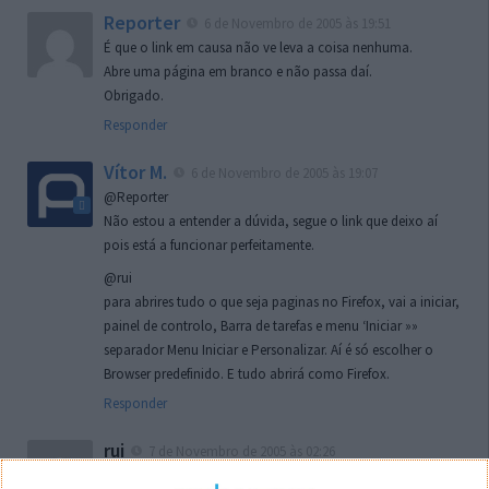
Reporter
6 de Novembro de 2005 às 19:51
É que o link em causa não ve leva a coisa nenhuma.
Abre uma página em branco e não passa daí.
Obrigado.
Responder
Vítor M.
6 de Novembro de 2005 às 19:07
@Reporter
Não estou a entender a dúvida, segue o link que deixo aí
pois está a funcionar perfeitamente.
@rui
para abrires tudo o que seja paginas no Firefox, vai a iniciar,
painel de controlo, Barra de tarefas e menu ‘Iniciar »»
separador Menu Iniciar e Personalizar. Aí é só escolher o
Browser predefinido. E tudo abrirá como Firefox.
Responder
rui
7 de Novembro de 2005 às 02:26
Boas outra vez. Desculpa tar te a chatear mas na