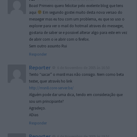
Boas! Primeiro quero felicitar pelo exelente blog que tens
aqui
Em segundo gostei muito desta nova versao do
messeger mas eu tou com um problema, eu que so uso o
explorer para ver o mail do hotmail atraves do messeger,
gostaria de saber se e possivel alterar algo para este em vez
de abrir com o ie abrir com o firefox.
Sem outro assunto Rui
Responder
Reporter
6 de Novembro de 2005 às 16:50
Tento “sacar” o msn8 mas não consigo. Nem como beta
tester, quer através ho link
http://msn8.core-server.be/
Alguém pode dar uma dica, tendo em consideração que
sou um principiante?
Agradeço.
ADias
Responder
Reporter
6 de Novembro de 2005 às 19:51