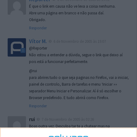
É que o link em causa não ve leva a coisa nenhuma.
Abre uma página em branco e não passa daí.
Obrigado.
Responder
Vítor M.
6 de Novembro de 2005 às 19:07
@Reporter
Não estou a entender a dúvida, segue o link que deixo aí
pois está a funcionar perfeitamente.
@rui
para abrires tudo o que seja paginas no Firefox, vai a iniciar,
painel de controlo, Barra de tarefas e menu ‘Iniciar »»
separador Menu Iniciar e Personalizar. Aí é só escolher o
Browser predefinido. E tudo abrirá como Firefox.
Responder
rui
7 de Novembro de 2005 às 02:26
Boas outra vez. Desculpa tar te a chatear mas na
localizaçao referida n se encontra la nada k me permita por