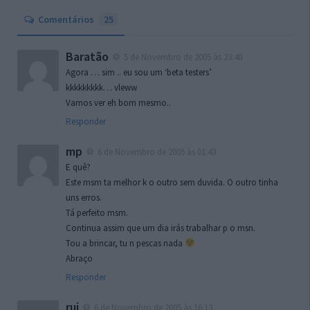
Comentários
25
Baratão
5 de Novembro de 2005 às 23:40
Agora … sim .. eu sou um ‘beta testers’
kkkkkkkkk… vleww
Vamos ver eh bom mesmo..
Responder
mp
6 de Novembro de 2005 às 01:43
E quê?
Este msm ta melhor k o outro sem duvida. O outro tinha
uns erros.
Tá perfeito msm.
Continua assim que um dia irás trabalhar p o msn.
Tou a brincar, tu n pescas nada
Abraço
Responder
rui
6 de Novembro de 2005 às 16:13