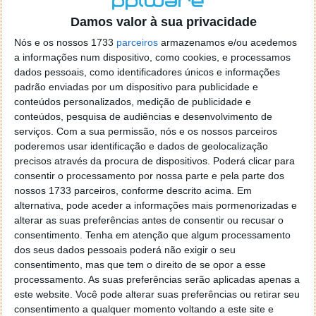
o firefox como browser predefenido
Ja percorri o painel
Damos valor à sua privacidade
de control tudo e nada. Tou a comecar a desesperar, ate ja
tentei apagar o explorer na tentativa de forçar o uso do
Nós e os nossos 1733
parceiros
armazenamos e/ou acedemos
firefox mas em vao. Kaso te lembres de outra dica fico
a informações num dispositivo, como cookies, e processamos
agradecido, caso contrario obrigado a mesma
dados pessoais, como identificadores únicos e informações
Responder
padrão enviadas por um dispositivo para publicidade e
conteúdos personalizados, medição de publicidade e
Vítor M.
conteúdos, pesquisa de audiências e desenvolvimento de
7 de Novembro de 2005 às 01:39
serviços.
Com a sua permissão, nós e os nossos parceiros
@Reporter
poderemos usar identificação e dados de geolocalização
Desculpa mas o link funciona. Seja como for segue por mail
precisos através da procura de dispositivos. Poderá clicar para
o MSn Messenger 8.
consentir o processamento por nossa parte e pela parte dos
Responder
nossos 1733 parceiros, conforme descrito acima. Em
alternativa, pode aceder a informações mais pormenorizadas e
Vítor M.
7 de Novembro de 2005 às 11:21
alterar as suas preferências antes de consentir ou recusar o
@Rui
consentimento.
Tenha em atenção que algum processamento
Tens de encontrar o que te falei. Faz da seguinte maneira,
dos seus dados pessoais poderá não exigir o seu
janela iniciar e no topo dessa janela com o botão direito do
consentimento, mas que tem o direito de se opor a esse
rato faz propriedades. Depois no separador Menu ‘Iniciar’
processamento. As suas preferências serão aplicadas apenas a
clica no botão ‘Personalizar’ aí encontrarás no separador
este website. Você pode alterar suas preferências ou retirar seu
geral a opção para escolheres o Browser com que queres
consentimento a qualquer momento voltando a este site e