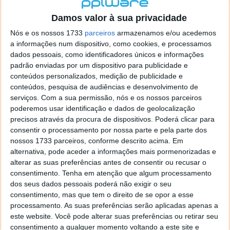
localizaçao referida n se encontra la nada k me permita por
o firefox como browser predefenido
Ja percorri o painel
Damos valor à sua privacidade
de control tudo e nada. Tou a comecar a desesperar, ate ja
Nós e os nossos 1733
parceiros
armazenamos e/ou acedemos
tentei apagar o explorer na tentativa de forçar o uso do
a informações num dispositivo, como cookies, e processamos
firefox mas em vao. Kaso te lembres de outra dica fico
dados pessoais, como identificadores únicos e informações
agradecido, caso contrario obrigado a mesma
padrão enviadas por um dispositivo para publicidade e
Responder
conteúdos personalizados, medição de publicidade e
conteúdos, pesquisa de audiências e desenvolvimento de
Vítor M.
serviços.
Com a sua permissão, nós e os nossos parceiros
7 de Novembro de 2005 às 01:39
poderemos usar identificação e dados de geolocalização
@Reporter
precisos através da procura de dispositivos. Poderá clicar para
Desculpa mas o link funciona. Seja como for segue por mail
consentir o processamento por nossa parte e pela parte dos
o MSn Messenger 8.
nossos 1733 parceiros, conforme descrito acima. Em
Responder
alternativa, pode aceder a informações mais pormenorizadas e
alterar as suas preferências antes de consentir ou recusar o
Vítor M.
7 de Novembro de 2005 às 11:21
consentimento.
Tenha em atenção que algum processamento
@Rui
dos seus dados pessoais poderá não exigir o seu
Tens de encontrar o que te falei. Faz da seguinte maneira,
consentimento, mas que tem o direito de se opor a esse
janela iniciar e no topo dessa janela com o botão direito do
processamento. As suas preferências serão aplicadas apenas a
rato faz propriedades. Depois no separador Menu ‘Iniciar’
este website. Você pode alterar suas preferências ou retirar seu
clica no botão ‘Personalizar’ aí encontrarás no separador
consentimento a qualquer momento voltando a este site e