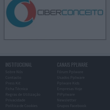
INSTITUCIONAL
CANAIS PPLWARE
Sobre Nós
Fórum Pplware
Contacto
Usados Pplware
Press Kit
Pplware Kids
Ficha Técnica
Empresas Hoje
Regras de Utilização
PiPplware
Privacidade
Newsletter
Política de Cookies
Grupos Facebook