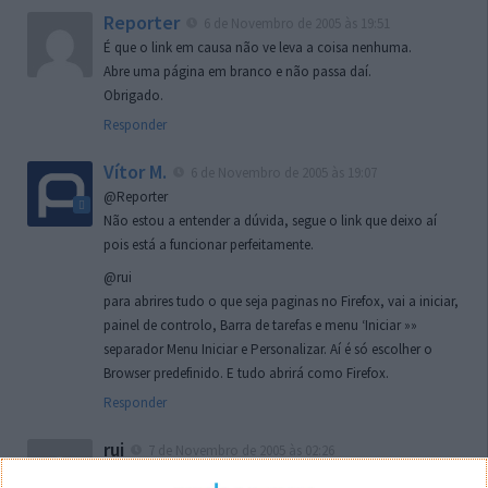
Reporter
6 de Novembro de 2005 às 19:51
É que o link em causa não ve leva a coisa nenhuma.
Abre uma página em branco e não passa daí.
Obrigado.
Responder
Vítor M.
6 de Novembro de 2005 às 19:07
@Reporter
Não estou a entender a dúvida, segue o link que deixo aí
pois está a funcionar perfeitamente.
@rui
para abrires tudo o que seja paginas no Firefox, vai a iniciar,
painel de controlo, Barra de tarefas e menu ‘Iniciar »»
separador Menu Iniciar e Personalizar. Aí é só escolher o
Browser predefinido. E tudo abrirá como Firefox.
Responder
rui
7 de Novembro de 2005 às 02:26
Boas outra vez. Desculpa tar te a chatear mas na