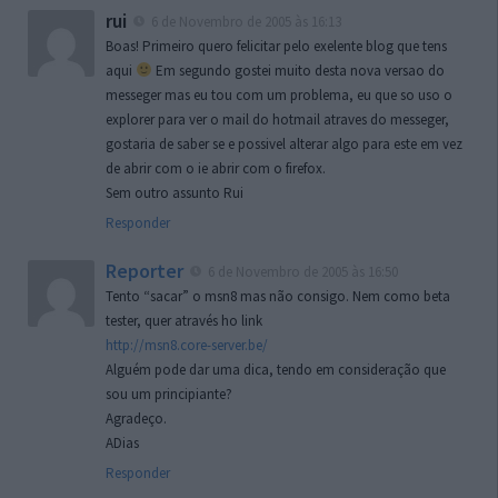
rui
6 de Novembro de 2005 às 16:13
Boas! Primeiro quero felicitar pelo exelente blog que tens
aqui
Em segundo gostei muito desta nova versao do
messeger mas eu tou com um problema, eu que so uso o
explorer para ver o mail do hotmail atraves do messeger,
gostaria de saber se e possivel alterar algo para este em vez
de abrir com o ie abrir com o firefox.
Sem outro assunto Rui
Responder
Reporter
6 de Novembro de 2005 às 16:50
Tento “sacar” o msn8 mas não consigo. Nem como beta
tester, quer através ho link
http://msn8.core-server.be/
Alguém pode dar uma dica, tendo em consideração que
sou um principiante?
Agradeço.
ADias
Responder