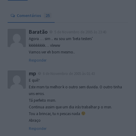
Comentários
25
Baratão
5 de Novembro de 2005 às 23:40
Agora … sim .. eu sou um ‘beta testers’
kkkkkkkkk… vleww
Vamos ver eh bom mesmo..
Responder
mp
6 de Novembro de 2005 às 01:43
E quê?
Este msm ta melhor k o outro sem duvida. O outro tinha
uns erros.
Tá perfeito msm.
Continua assim que um dia irás trabalhar p o msn.
Tou a brincar, tu n pescas nada
Abraço
Responder