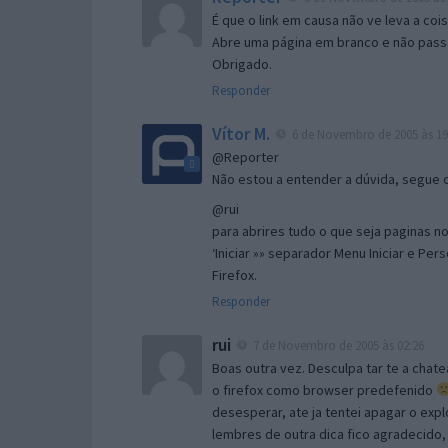
É que o link em causa não ve leva a co
Abre uma página em branco e não passa
Obrigado.
Responder
Vítor M.
6 de Novembro de 2005 às 19
@Reporter
Não estou a entender a dúvida, segue o 
@rui
para abrires tudo o que seja paginas no 
‘Iniciar »» separador Menu Iniciar e Per
Firefox.
Responder
rui
7 de Novembro de 2005 às 02:26
Boas outra vez. Desculpa tar te a chate
o firefox como browser predefenido
desesperar, ate ja tentei apagar o expl
lembres de outra dica fico agradecido