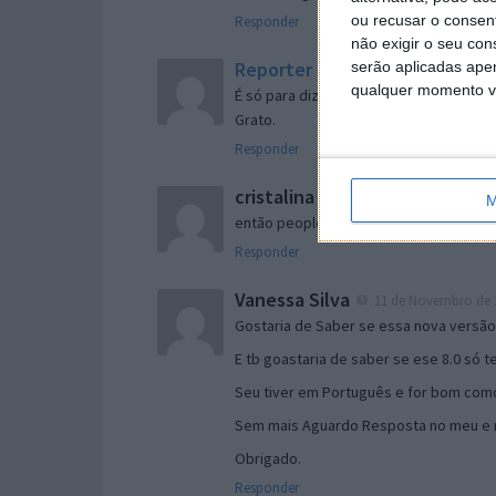
ou recusar o consen
Responder
não exigir o seu co
Reporter
serão aplicadas apen
7 de Novembro de 2005 às 
qualquer momento vol
É só para dizer que ainda não me chego
Grato.
Responder
cristalina
11 de Novembro de 2005 à
M
então people
Responder
Vanessa Silva
11 de Novembro de 2
Gostaria de Saber se essa nova versã
E tb goastaria de saber se ese 8.0 só 
Seu tiver em Português e for bom como
Sem mais Aguardo Resposta no meu e m
Obrigado.
Responder