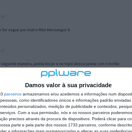
:39
o for segue por mail o MSn Messenger 8.
:21
a seguinte maneira, janela iniciar e no topo dessa janela com o botão
 no separador Menu ‘Iniciar’ clica no botão ‘Personalizar’ aí
ão para escolheres o Browser com que queres navegar e o gestor de
is ao teu Firefox e nas ferramentas ou tools escolhes ‘Opções’ ou
Damos valor à sua privacidade
erta e logo perto do fim encontras um local para colocares um visto
33
parceiros
armazenamos e/ou acedemos a informações num dispositi
e este é o browser predefinido.
essoais, como identificadores únicos e informações padrão enviadas 
conteúdos personalizados, medição de publicidade e conteúdos, pesqui
serviços.
Com a sua permissão, nós e os nossos parceiros poderemos 
12:57
ção precisos através da procura de dispositivos. Poderá clicar para co
ossa parte e pela parte dos nossos 1733 parceiros, conforme descrit
eder a informações mais pormenorizadas e alterar as suas preferência