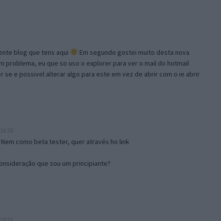
lente blog que tens aqui
Em segundo gostei muito desta nova
problema, eu que so uso o explorer para ver o mail do hotmail
se e possivel alterar algo para este em vez de abrir com o ie abrir
16:50
 Nem como beta tester, quer através ho link
onsideração que sou um principiante?
19:51