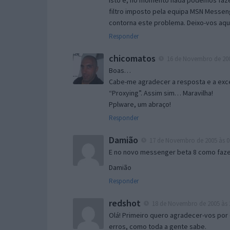
Isto é, no momento nada podemos fazer
filtro imposto pela equipa MSN Messen
contorna este problema. Deixo-vos aqu
Responder
chicomatos
16 de Novembro de 200
Boas…
Cabe-me agradecer a resposta e a exce
“Proxying”. Assim sim… Maravilha!
Pplware, um abraço!
Responder
Damião
17 de Novembro de 2005 às 0
E no novo messenger beta 8 como fazer
Damião
Responder
redshot
18 de Novembro de 2005 às 
Olá! Primeiro quero agradecer-vos por 
erros, como toda a gente sabe.