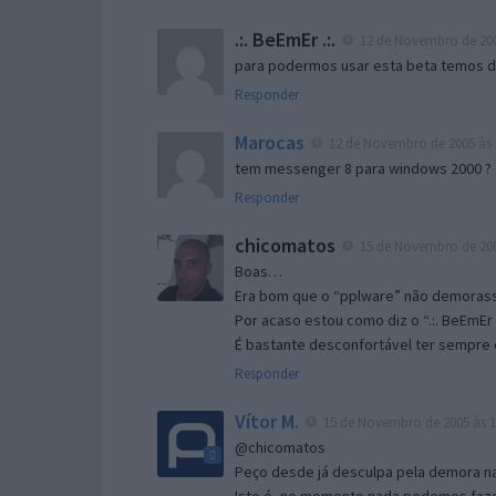
.:. BeEmEr .:.
12 de Novembro de 200
para podermos usar esta beta temos d “
Responder
Marocas
12 de Novembro de 2005 às 
tem messenger 8 para windows 2000 ?
Responder
chicomatos
15 de Novembro de 200
Boas…
Era bom que o “pplware” não demorass
Por acaso estou como diz o “.:. BeEmEr 
É bastante desconfortável ter sempre e
Responder
Vítor M.
15 de Novembro de 2005 às 1
@chicomatos
Peço desde já desculpa pela demora na 