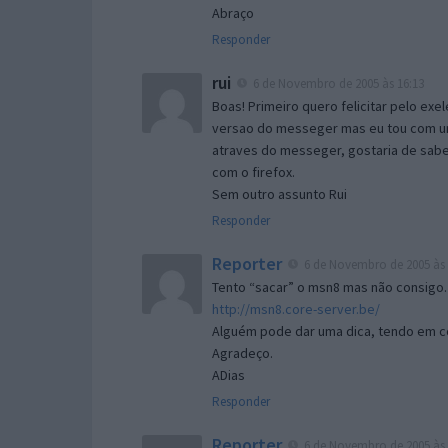
Abraço
Responder
rui
6 de Novembro de 2005 às 16:13
Boas! Primeiro quero felicitar pelo exe
versao do messeger mas eu tou com um 
atraves do messeger, gostaria de saber 
com o firefox.
Sem outro assunto Rui
Responder
Reporter
6 de Novembro de 2005 às 
Tento “sacar” o msn8 mas não consigo.
http://msn8.core-server.be/
Alguém pode dar uma dica, tendo em c
Agradeço.
ADias
Responder
Reporter
6 de Novembro de 2005 às 