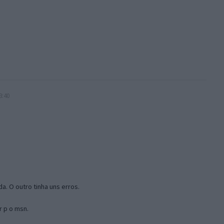
3:40
a. O outro tinha uns erros.
r p o msn.