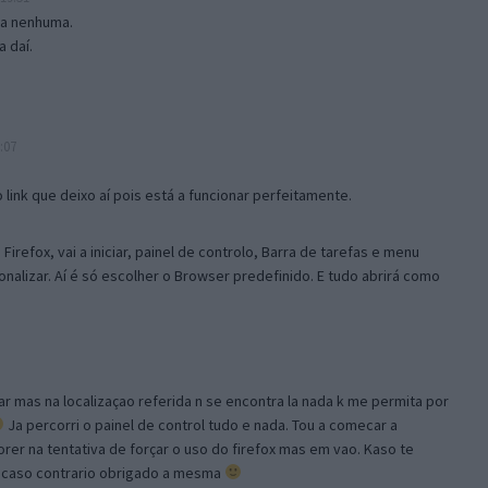
isa nenhuma.
 daí.
:07
link que deixo aí pois está a funcionar perfeitamente.
Firefox, vai a iniciar, painel de controlo, Barra de tarefas e menu
sonalizar. Aí é só escolher o Browser predefinido. E tudo abrirá como
ar mas na localizaçao referida n se encontra la nada k me permita por
Ja percorri o painel de control tudo e nada. Tou a comecar a
orer na tentativa de forçar o uso do firefox mas em vao. Kaso te
, caso contrario obrigado a mesma