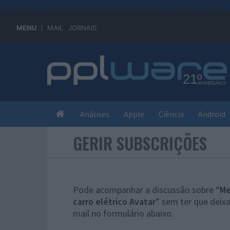
#sre{border-style: solid;display: unset;border-width: thin;}
MENU
MAIL
JORNAIS
Análises
Apple
Ciência
Android
GERIR SUBSCRIÇÕES
Pode acompanhar a discussão sobre “
Me
carro elétrico Avatar
” sem ter que deix
mail no formulário abaixo.