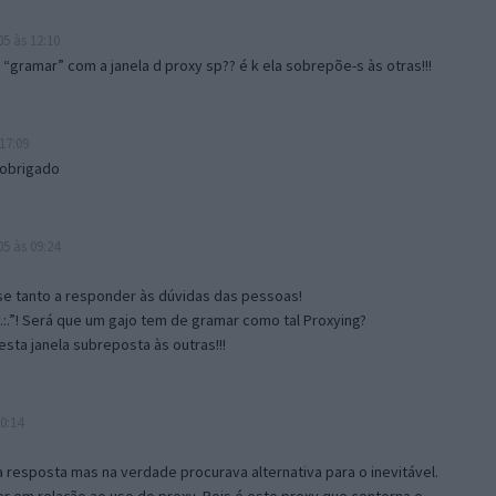
5 às 12:10
gramar” com a janela d proxy sp?? é k ela sobrepõe-s às otras!!!
17:09
 obrigado
5 às 09:24
e tanto a responder às dúvidas das pessoas!
.:.”! Será que um gajo tem de gramar como tal Proxying?
sta janela subreposta às outras!!!
0:14
resposta mas na verdade procurava alternativa para o inevitável.