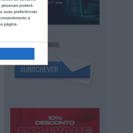
 pessoais poderá
s suas preferências
 consentimento a
da página.
NEWSLETTER PPLWARE