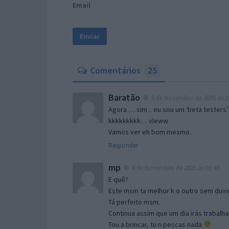
Email
Comentários
25
Baratão
5 de Novembro de 2005 às 2
Agora … sim .. eu sou um ‘beta testers’
kkkkkkkkk… vleww
Vamos ver eh bom mesmo..
Responder
mp
6 de Novembro de 2005 às 01:43
E quê?
Este msm ta melhor k o outro sem duvid
Tá perfeito msm.
Continua assim que um dia irás trabalha
Tou a brincar, tu n pescas nada