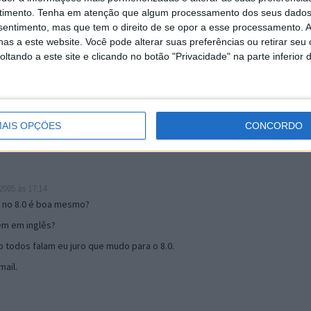
timento.
Tenha em atenção que algum processamento dos seus dados
nsentimento, mas que tem o direito de se opor a esse processamento. A
as a este website. Você pode alterar suas preferências ou retirar seu
19:51
tando a este site e clicando no botão "Privacidade" na parte inferior 
u mail algum.
s 17:00
AIS OPÇÕES
CONCORDO
005 às 17:14
o no 8.0 é boa mesmo?
tem em inglês?
 todos falam eu juro que mudo para o 8.0.
ail.