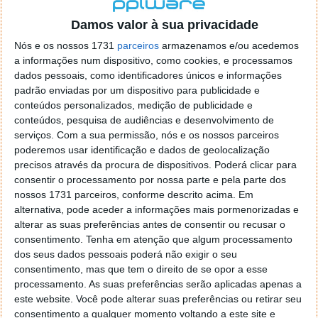
localizaçao referida n se encontra la nada k me permita por
o firefox como browser predefenido
Ja percorri o painel
Damos valor à sua privacidade
de control tudo e nada. Tou a comecar a desesperar, ate ja
Nós e os nossos 1731
parceiros
armazenamos e/ou acedemos
tentei apagar o explorer na tentativa de forçar o uso do
a informações num dispositivo, como cookies, e processamos
firefox mas em vao. Kaso te lembres de outra dica fico
dados pessoais, como identificadores únicos e informações
agradecido, caso contrario obrigado a mesma
padrão enviadas por um dispositivo para publicidade e
Responder
conteúdos personalizados, medição de publicidade e
conteúdos, pesquisa de audiências e desenvolvimento de
Vítor M.
serviços.
Com a sua permissão, nós e os nossos parceiros
7 de Novembro de 2005 às 01:39
poderemos usar identificação e dados de geolocalização
@Reporter
precisos através da procura de dispositivos. Poderá clicar para
Desculpa mas o link funciona. Seja como for segue por mail
consentir o processamento por nossa parte e pela parte dos
o MSn Messenger 8.
nossos 1731 parceiros, conforme descrito acima. Em
Responder
alternativa, pode aceder a informações mais pormenorizadas e
alterar as suas preferências antes de consentir ou recusar o
Vítor M.
7 de Novembro de 2005 às 11:21
consentimento.
Tenha em atenção que algum processamento
@Rui
dos seus dados pessoais poderá não exigir o seu
Tens de encontrar o que te falei. Faz da seguinte maneira,
consentimento, mas que tem o direito de se opor a esse
janela iniciar e no topo dessa janela com o botão direito do
processamento. As suas preferências serão aplicadas apenas a
rato faz propriedades. Depois no separador Menu ‘Iniciar’
este website. Você pode alterar suas preferências ou retirar seu
clica no botão ‘Personalizar’ aí encontrarás no separador
consentimento a qualquer momento voltando a este site e