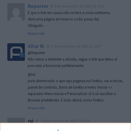
Reporter
6 de Novembro de 2005 às 19:51
É que o link em causa não ve leva a coisa nenhuma.
Abre uma página em branco e não passa daí.
Obrigado.
Responder
Vítor M.
6 de Novembro de 2005 às 19:07
@Reporter
Não estou a entender a dúvida, segue o link que deixo aí
pois está a funcionar perfeitamente.
@rui
para abrires tudo o que seja paginas no Firefox, vai a iniciar,
painel de controlo, Barra de tarefas e menu ‘Iniciar »»
separador Menu Iniciar e Personalizar. Aí é só escolher o
Browser predefinido. E tudo abrirá como Firefox.
Responder
rui
7 de Novembro de 2005 às 02:26
Boas outra vez. Desculpa tar te a chatear mas na