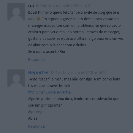
rui
6 de Novembro de 2005 às 16:13
Boas! Primeiro quero felicitar pelo exelente blog que tens
aqui
Em segundo gostei muito desta nova versao do
messeger mas eu tou com um problema, eu que so uso o
explorer para ver o mail do hotmail atraves do messeger,
gostaria de saber se e possivel alterar algo para este em vez
de abrir com o ie abrir com o firefox.
Sem outro assunto Rui
Responder
Reporter
6 de Novembro de 2005 às 16:50
Tento “sacar” o msn8 mas não consigo. Nem como beta
tester, quer através ho link
http://msn8.core-server.be/
Alguém pode dar uma dica, tendo em consideração que
sou um principiante?
Agradeço.
ADias
Responder