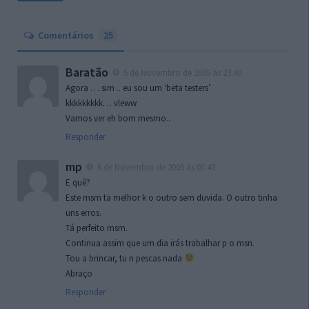
Comentários
25
Baratão
5 de Novembro de 2005 às 23:40
Agora … sim .. eu sou um ‘beta testers’
kkkkkkkkk… vleww
Vamos ver eh bom mesmo..
Responder
mp
6 de Novembro de 2005 às 01:43
E quê?
Este msm ta melhor k o outro sem duvida. O outro tinha
uns erros.
Tá perfeito msm.
Continua assim que um dia irás trabalhar p o msn.
Tou a brincar, tu n pescas nada
Abraço
Responder