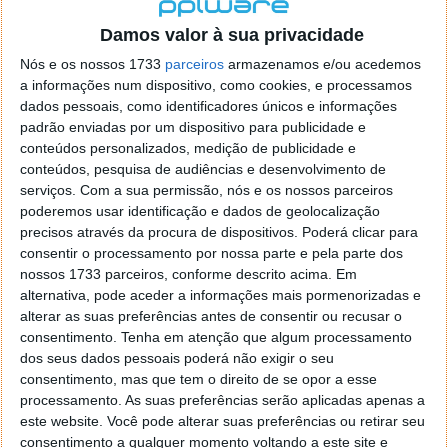
localizaçao referida n se encontra la nada k me permita por
o firefox como browser predefenido
Ja percorri o painel
Damos valor à sua privacidade
de control tudo e nada. Tou a comecar a desesperar, ate ja
Nós e os nossos 1733
parceiros
armazenamos e/ou acedemos
tentei apagar o explorer na tentativa de forçar o uso do
a informações num dispositivo, como cookies, e processamos
firefox mas em vao. Kaso te lembres de outra dica fico
dados pessoais, como identificadores únicos e informações
agradecido, caso contrario obrigado a mesma
padrão enviadas por um dispositivo para publicidade e
Responder
conteúdos personalizados, medição de publicidade e
conteúdos, pesquisa de audiências e desenvolvimento de
Vítor M.
serviços.
Com a sua permissão, nós e os nossos parceiros
7 de Novembro de 2005 às 01:39
poderemos usar identificação e dados de geolocalização
@Reporter
precisos através da procura de dispositivos. Poderá clicar para
Desculpa mas o link funciona. Seja como for segue por mail
consentir o processamento por nossa parte e pela parte dos
o MSn Messenger 8.
nossos 1733 parceiros, conforme descrito acima. Em
Responder
alternativa, pode aceder a informações mais pormenorizadas e
alterar as suas preferências antes de consentir ou recusar o
Vítor M.
7 de Novembro de 2005 às 11:21
consentimento.
Tenha em atenção que algum processamento
@Rui
dos seus dados pessoais poderá não exigir o seu
Tens de encontrar o que te falei. Faz da seguinte maneira,
consentimento, mas que tem o direito de se opor a esse
janela iniciar e no topo dessa janela com o botão direito do
processamento. As suas preferências serão aplicadas apenas a
rato faz propriedades. Depois no separador Menu ‘Iniciar’
este website. Você pode alterar suas preferências ou retirar seu
clica no botão ‘Personalizar’ aí encontrarás no separador
consentimento a qualquer momento voltando a este site e