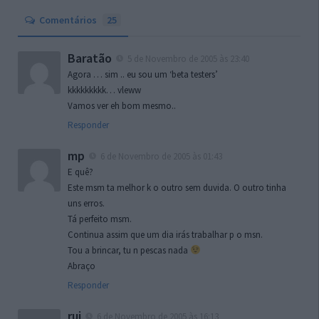
Comentários
25
Baratão
5 de Novembro de 2005 às 23:40
Agora … sim .. eu sou um ‘beta testers’
kkkkkkkkk… vleww
Vamos ver eh bom mesmo..
Responder
mp
6 de Novembro de 2005 às 01:43
E quê?
Este msm ta melhor k o outro sem duvida. O outro tinha
uns erros.
Tá perfeito msm.
Continua assim que um dia irás trabalhar p o msn.
Tou a brincar, tu n pescas nada
Abraço
Responder
rui
6 de Novembro de 2005 às 16:13