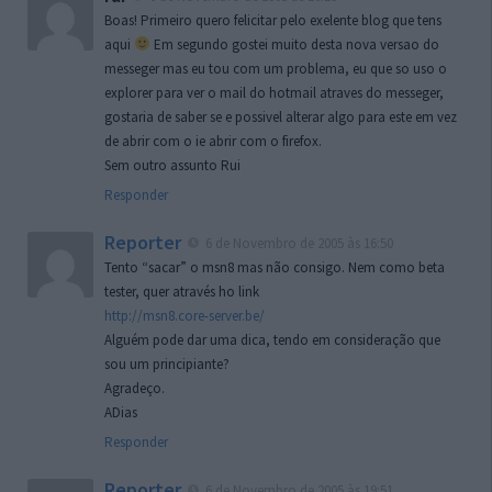
Boas! Primeiro quero felicitar pelo exelente blog que tens
aqui
Em segundo gostei muito desta nova versao do
messeger mas eu tou com um problema, eu que so uso o
explorer para ver o mail do hotmail atraves do messeger,
gostaria de saber se e possivel alterar algo para este em vez
de abrir com o ie abrir com o firefox.
Sem outro assunto Rui
Responder
Reporter
6 de Novembro de 2005 às 16:50
Tento “sacar” o msn8 mas não consigo. Nem como beta
tester, quer através ho link
http://msn8.core-server.be/
Alguém pode dar uma dica, tendo em consideração que
sou um principiante?
Agradeço.
ADias
Responder
Reporter
6 de Novembro de 2005 às 19:51