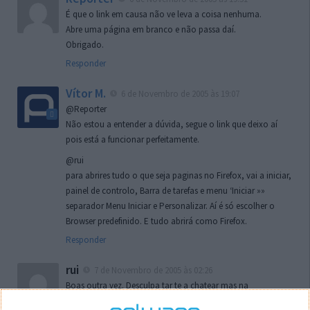
É que o link em causa não ve leva a coisa nenhuma.
Abre uma página em branco e não passa daí.
Obrigado.
Responder
Vítor M.
6 de Novembro de 2005 às 19:07
@Reporter
Não estou a entender a dúvida, segue o link que deixo aí
pois está a funcionar perfeitamente.
@rui
para abrires tudo o que seja paginas no Firefox, vai a iniciar,
painel de controlo, Barra de tarefas e menu ‘Iniciar »»
separador Menu Iniciar e Personalizar. Aí é só escolher o
Browser predefinido. E tudo abrirá como Firefox.
Responder
rui
7 de Novembro de 2005 às 02:26
Boas outra vez. Desculpa tar te a chatear mas na
localizaçao referida n se encontra la nada k me permita por