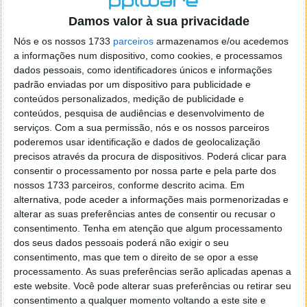
o firefox como browser predefenido
Ja percorri o painel
Damos valor à sua privacidade
de control tudo e nada. Tou a comecar a desesperar, ate ja
tentei apagar o explorer na tentativa de forçar o uso do
Nós e os nossos 1733
parceiros
armazenamos e/ou acedemos
firefox mas em vao. Kaso te lembres de outra dica fico
a informações num dispositivo, como cookies, e processamos
agradecido, caso contrario obrigado a mesma
dados pessoais, como identificadores únicos e informações
Responder
padrão enviadas por um dispositivo para publicidade e
conteúdos personalizados, medição de publicidade e
Vítor M.
conteúdos, pesquisa de audiências e desenvolvimento de
7 de Novembro de 2005 às 01:39
serviços.
Com a sua permissão, nós e os nossos parceiros
@Reporter
poderemos usar identificação e dados de geolocalização
Desculpa mas o link funciona. Seja como for segue por mail
precisos através da procura de dispositivos. Poderá clicar para
o MSn Messenger 8.
consentir o processamento por nossa parte e pela parte dos
Responder
nossos 1733 parceiros, conforme descrito acima. Em
alternativa, pode aceder a informações mais pormenorizadas e
Vítor M.
7 de Novembro de 2005 às 11:21
alterar as suas preferências antes de consentir ou recusar o
@Rui
consentimento.
Tenha em atenção que algum processamento
Tens de encontrar o que te falei. Faz da seguinte maneira,
dos seus dados pessoais poderá não exigir o seu
janela iniciar e no topo dessa janela com o botão direito do
consentimento, mas que tem o direito de se opor a esse
rato faz propriedades. Depois no separador Menu ‘Iniciar’
processamento. As suas preferências serão aplicadas apenas a
clica no botão ‘Personalizar’ aí encontrarás no separador
este website. Você pode alterar suas preferências ou retirar seu
geral a opção para escolheres o Browser com que queres
consentimento a qualquer momento voltando a este site e