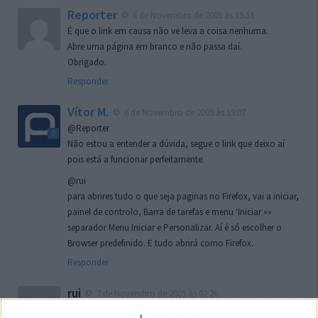
Reporter
6 de Novembro de 2005 às 19:51
É que o link em causa não ve leva a coisa nenhuma.
Abre uma página em branco e não passa daí.
Obrigado.
Responder
Vítor M.
6 de Novembro de 2005 às 19:07
@Reporter
Não estou a entender a dúvida, segue o link que deixo aí
pois está a funcionar perfeitamente.
@rui
para abrires tudo o que seja paginas no Firefox, vai a iniciar,
painel de controlo, Barra de tarefas e menu ‘Iniciar »»
separador Menu Iniciar e Personalizar. Aí é só escolher o
Browser predefinido. E tudo abrirá como Firefox.
Responder
rui
7 de Novembro de 2005 às 02:26
Boas outra vez. Desculpa tar te a chatear mas na