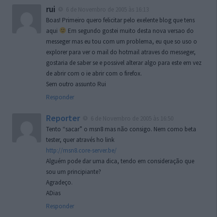
rui
6 de Novembro de 2005 às 16:13
Boas! Primeiro quero felicitar pelo exelente blog que tens
aqui
Em segundo gostei muito desta nova versao do
messeger mas eu tou com um problema, eu que so uso o
explorer para ver o mail do hotmail atraves do messeger,
gostaria de saber se e possivel alterar algo para este em vez
de abrir com o ie abrir com o firefox.
Sem outro assunto Rui
Responder
Reporter
6 de Novembro de 2005 às 16:50
Tento “sacar” o msn8 mas não consigo. Nem como beta
tester, quer através ho link
http://msn8.core-server.be/
Alguém pode dar uma dica, tendo em consideração que
sou um principiante?
Agradeço.
ADias
Responder