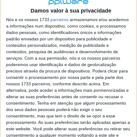
localizaçao referida n se encontra la nada k me permita por
o firefox como browser predefenido
Ja percorri o painel
Damos valor à sua privacidade
de control tudo e nada. Tou a comecar a desesperar, ate ja
Nós e os nossos 1733
parceiros
armazenamos e/ou acedemos
tentei apagar o explorer na tentativa de forçar o uso do
a informações num dispositivo, como cookies, e processamos
firefox mas em vao. Kaso te lembres de outra dica fico
dados pessoais, como identificadores únicos e informações
agradecido, caso contrario obrigado a mesma
padrão enviadas por um dispositivo para publicidade e
Responder
conteúdos personalizados, medição de publicidade e
conteúdos, pesquisa de audiências e desenvolvimento de
Vítor M.
serviços.
Com a sua permissão, nós e os nossos parceiros
7 de Novembro de 2005 às 01:39
poderemos usar identificação e dados de geolocalização
@Reporter
precisos através da procura de dispositivos. Poderá clicar para
Desculpa mas o link funciona. Seja como for segue por mail
consentir o processamento por nossa parte e pela parte dos
o MSn Messenger 8.
nossos 1733 parceiros, conforme descrito acima. Em
Responder
alternativa, pode aceder a informações mais pormenorizadas e
alterar as suas preferências antes de consentir ou recusar o
Vítor M.
7 de Novembro de 2005 às 11:21
consentimento.
Tenha em atenção que algum processamento
@Rui
dos seus dados pessoais poderá não exigir o seu
Tens de encontrar o que te falei. Faz da seguinte maneira,
consentimento, mas que tem o direito de se opor a esse
janela iniciar e no topo dessa janela com o botão direito do
processamento. As suas preferências serão aplicadas apenas a
rato faz propriedades. Depois no separador Menu ‘Iniciar’
este website. Você pode alterar suas preferências ou retirar seu
clica no botão ‘Personalizar’ aí encontrarás no separador
consentimento a qualquer momento voltando a este site e