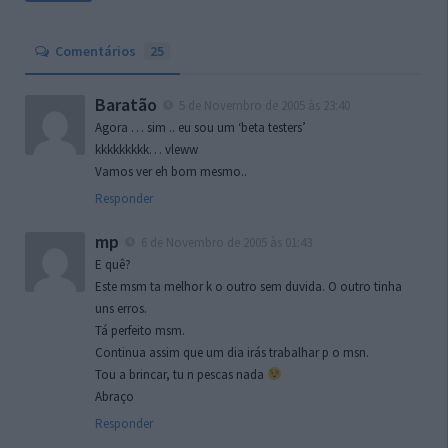
Comentários
25
Baratão
5 de Novembro de 2005 às 23:40
Agora … sim .. eu sou um ‘beta testers’
kkkkkkkkk… vleww
Vamos ver eh bom mesmo..
Responder
mp
6 de Novembro de 2005 às 01:43
E quê?
Este msm ta melhor k o outro sem duvida. O outro tinha
uns erros.
Tá perfeito msm.
Continua assim que um dia irás trabalhar p o msn.
Tou a brincar, tu n pescas nada
Abraço
Responder