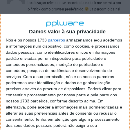
localizaçao referida n se encontra la nada k me permita por
o firefox como browser predefenido
Ja percorri o painel
de control tudo e nada. Tou a comecar a desesperar, ate ja
tentei apagar o explorer na tentativa de forçar o uso do
firefox mas em vao. Kaso te lembres de outra dica fico
Damos valor à sua privacidade
agradecido, caso contrario obrigado a mesma
Nós e os nossos 1733
parceiros
armazenamos e/ou acedemos
Responder
a informações num dispositivo, como cookies, e processamos
dados pessoais, como identificadores únicos e informações
Vítor M.
7 de Novembro de 2005 às 01:39
padrão enviadas por um dispositivo para publicidade e
@Reporter
conteúdos personalizados, medição de publicidade e
Desculpa mas o link funciona. Seja como for segue por mail
conteúdos, pesquisa de audiências e desenvolvimento de
o MSn Messenger 8.
serviços.
Com a sua permissão, nós e os nossos parceiros
Responder
poderemos usar identificação e dados de geolocalização
precisos através da procura de dispositivos. Poderá clicar para
Vítor M.
7 de Novembro de 2005 às 11:21
consentir o processamento por nossa parte e pela parte dos
nossos 1733 parceiros, conforme descrito acima. Em
@Rui
alternativa, pode aceder a informações mais pormenorizadas e
Tens de encontrar o que te falei. Faz da seguinte maneira,
alterar as suas preferências antes de consentir ou recusar o
janela iniciar e no topo dessa janela com o botão direito do
consentimento.
Tenha em atenção que algum processamento
rato faz propriedades. Depois no separador Menu ‘Iniciar’
dos seus dados pessoais poderá não exigir o seu
clica no botão ‘Personalizar’ aí encontrarás no separador