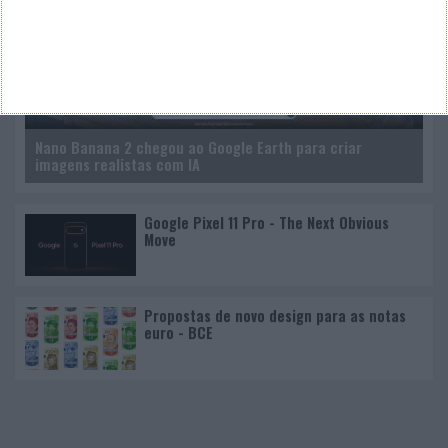
Nano Banana 2 chegou ao Google Earth para criar
imagens realistas com IA
Google Pixel 11 Pro - The Next Obvious
Move
Propostas de novo design para as notas
euro - BCE