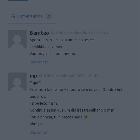
Comentários
25
Baratão
5 de Novembro de 2005 às 23:40
Agora … sim .. eu sou um ‘beta testers’
kkkkkkkkk… vleww
Vamos ver eh bom mesmo..
Responder
mp
6 de Novembro de 2005 às 01:43
E quê?
Este msm ta melhor k o outro sem duvida. O outro tinha
uns erros.
Tá perfeito msm.
Continua assim que um dia irás trabalhar p o msn.
Tou a brincar, tu n pescas nada
Abraço
Responder