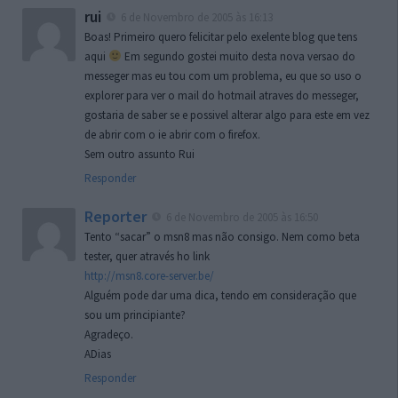
rui
6 de Novembro de 2005 às 16:13
Boas! Primeiro quero felicitar pelo exelente blog que tens
aqui
Em segundo gostei muito desta nova versao do
messeger mas eu tou com um problema, eu que so uso o
explorer para ver o mail do hotmail atraves do messeger,
gostaria de saber se e possivel alterar algo para este em vez
de abrir com o ie abrir com o firefox.
Sem outro assunto Rui
Responder
Reporter
6 de Novembro de 2005 às 16:50
Tento “sacar” o msn8 mas não consigo. Nem como beta
tester, quer através ho link
http://msn8.core-server.be/
Alguém pode dar uma dica, tendo em consideração que
sou um principiante?
Agradeço.
ADias
Responder