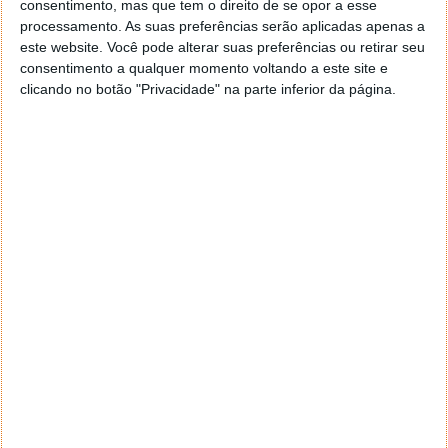
consentimento, mas que tem o direito de se opor a esse
geral a opção para escolheres o Browser com que queres
processamento. As suas preferências serão aplicadas apenas a
navegar e o gestor de e-mail. Caso não consigas chegar lá,
este website. Você pode alterar suas preferências ou retirar seu
vais ao teu Firefox e nas ferramentas ou tools escolhes
consentimento a qualquer momento voltando a este site e
‘Opções’ ou ‘Options’ icon geral da então janela aberta e
clicando no botão "Privacidade" na parte inferior da página.
logo perto do fim encontras um local para colocares um
visto que vai obrigar o Firefox a verificar se este é o browser
predefinido.
Responder
Reporter
7 de Novembro de 2005 às 12:57
Aguardo, então, o e-mail, Vitor.
Muito obrigado.
Responder
Reporter
7 de Novembro de 2005 às 19:51
É só para dizer que ainda não me chegou mail algum.
Grato.
Responder
cristalina
11 de Novembro de 2005 às 17:00