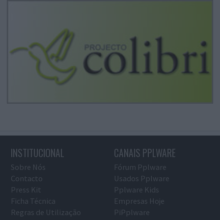
INSTITUCIONAL
CANAIS PPLWARE
Sobre Nós
Fórum Pplware
Contacto
Usados Pplware
Press Kit
Pplware Kids
Ficha Técnica
Empresas Hoje
Regras de Utilização
PiPplware