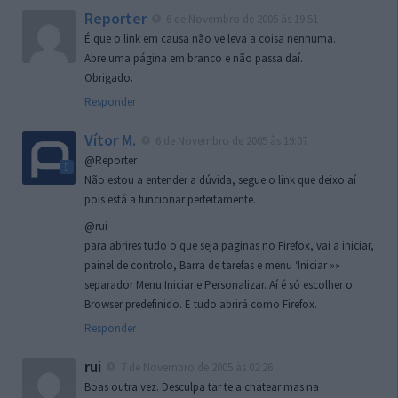
Reporter
6 de Novembro de 2005 às 19:51
É que o link em causa não ve leva a coisa nenhuma.
Abre uma página em branco e não passa daí.
Obrigado.
Responder
Vítor M.
6 de Novembro de 2005 às 19:07
@Reporter
Não estou a entender a dúvida, segue o link que deixo aí
pois está a funcionar perfeitamente.
@rui
para abrires tudo o que seja paginas no Firefox, vai a iniciar,
painel de controlo, Barra de tarefas e menu ‘Iniciar »»
separador Menu Iniciar e Personalizar. Aí é só escolher o
Browser predefinido. E tudo abrirá como Firefox.
Responder
rui
7 de Novembro de 2005 às 02:26
Boas outra vez. Desculpa tar te a chatear mas na