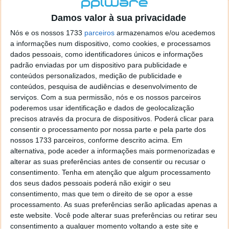
localizaçao referida n se encontra la nada k me permita por
o firefox como browser predefenido
Ja percorri o painel
Damos valor à sua privacidade
de control tudo e nada. Tou a comecar a desesperar, ate ja
Nós e os nossos 1733
parceiros
armazenamos e/ou acedemos
tentei apagar o explorer na tentativa de forçar o uso do
a informações num dispositivo, como cookies, e processamos
firefox mas em vao. Kaso te lembres de outra dica fico
dados pessoais, como identificadores únicos e informações
agradecido, caso contrario obrigado a mesma
padrão enviadas por um dispositivo para publicidade e
Responder
conteúdos personalizados, medição de publicidade e
conteúdos, pesquisa de audiências e desenvolvimento de
Vítor M.
serviços.
Com a sua permissão, nós e os nossos parceiros
7 de Novembro de 2005 às 01:39
poderemos usar identificação e dados de geolocalização
@Reporter
precisos através da procura de dispositivos. Poderá clicar para
Desculpa mas o link funciona. Seja como for segue por mail
consentir o processamento por nossa parte e pela parte dos
o MSn Messenger 8.
nossos 1733 parceiros, conforme descrito acima. Em
Responder
alternativa, pode aceder a informações mais pormenorizadas e
alterar as suas preferências antes de consentir ou recusar o
Vítor M.
7 de Novembro de 2005 às 11:21
consentimento.
Tenha em atenção que algum processamento
@Rui
dos seus dados pessoais poderá não exigir o seu
Tens de encontrar o que te falei. Faz da seguinte maneira,
consentimento, mas que tem o direito de se opor a esse
janela iniciar e no topo dessa janela com o botão direito do
processamento. As suas preferências serão aplicadas apenas a
rato faz propriedades. Depois no separador Menu ‘Iniciar’
este website. Você pode alterar suas preferências ou retirar seu
clica no botão ‘Personalizar’ aí encontrarás no separador
consentimento a qualquer momento voltando a este site e