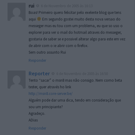
rui
6 de Novembro de 2005 às 16:13
Boas! Primeiro quero felicitar pelo exelente blog que tens
aqui
Em segundo gostei muito desta nova versao do
messeger mas eu tou com um problema, eu que so uso o
explorer para ver o mail do hotmail atraves do messeger,
gostaria de saber se e possivel alterar algo para este em vez
de abrir com o ie abrir com o firefox.
Sem outro assunto Rui
Responder
Reporter
6 de Novembro de 2005 às 16:50
Tento “sacar” o msn8 mas não consigo. Nem como beta
tester, quer através ho link
http://msn8.core-server.be/
Alguém pode dar uma dica, tendo em consideração que
sou um principiante?
Agradeço.
ADias
Responder