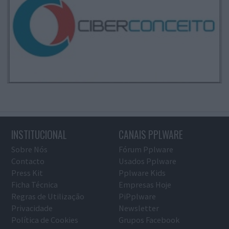
INSTITUCIONAL
CANAIS PPLWARE
Sobre Nós
Fórum Pplware
Contacto
Usados Pplware
Press Kit
Pplware Kids
Ficha Técnica
Empresas Hoje
Regras de Utilização
PiPplware
Privacidade
Newsletter
Política de Cookies
Grupos Facebook