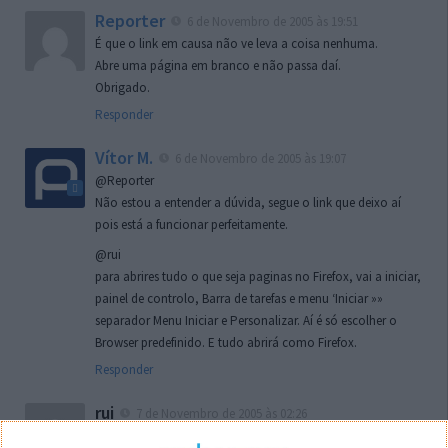
Reporter
6 de Novembro de 2005 às 19:51
É que o link em causa não ve leva a coisa nenhuma.
Abre uma página em branco e não passa daí.
Obrigado.
Responder
Vítor M.
6 de Novembro de 2005 às 19:07
@Reporter
Não estou a entender a dúvida, segue o link que deixo aí
pois está a funcionar perfeitamente.
@rui
para abrires tudo o que seja paginas no Firefox, vai a iniciar,
painel de controlo, Barra de tarefas e menu ‘Iniciar »»
separador Menu Iniciar e Personalizar. Aí é só escolher o
Browser predefinido. E tudo abrirá como Firefox.
Responder
rui
7 de Novembro de 2005 às 02:26
Boas outra vez. Desculpa tar te a chatear mas na