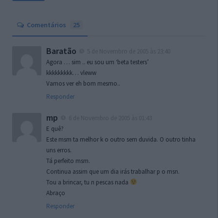
Comentários
25
Baratão
5 de Novembro de 2005 às 23:40
Agora … sim .. eu sou um ‘beta testers’
kkkkkkkkk… vleww
Vamos ver eh bom mesmo..
Responder
mp
6 de Novembro de 2005 às 01:43
E quê?
Este msm ta melhor k o outro sem duvida. O outro tinha
uns erros.
Tá perfeito msm.
Continua assim que um dia irás trabalhar p o msn.
Tou a brincar, tu n pescas nada
Abraço
Responder