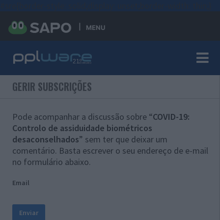
#sre{border-style: solid;display: unset;border-width: thin;}
MENU
GERIR SUBSCRIÇÕES
Pode acompanhar a discussão sobre “
COVID-19:
Controlo de assiduidade biométricos
desaconselhados
” sem ter que deixar um
comentário. Basta escrever o seu endereço de e-mail
no formulário abaixo.
Email