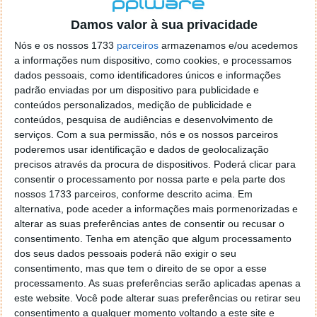
localizaçao referida n se encontra la nada k me permita por
o firefox como browser predefenido
Ja percorri o painel
Damos valor à sua privacidade
de control tudo e nada. Tou a comecar a desesperar, ate ja
Nós e os nossos 1733
parceiros
armazenamos e/ou acedemos
tentei apagar o explorer na tentativa de forçar o uso do
a informações num dispositivo, como cookies, e processamos
firefox mas em vao. Kaso te lembres de outra dica fico
dados pessoais, como identificadores únicos e informações
agradecido, caso contrario obrigado a mesma
padrão enviadas por um dispositivo para publicidade e
Responder
conteúdos personalizados, medição de publicidade e
conteúdos, pesquisa de audiências e desenvolvimento de
Vítor M.
serviços.
Com a sua permissão, nós e os nossos parceiros
7 de Novembro de 2005 às 01:39
poderemos usar identificação e dados de geolocalização
@Reporter
precisos através da procura de dispositivos. Poderá clicar para
Desculpa mas o link funciona. Seja como for segue por mail
consentir o processamento por nossa parte e pela parte dos
o MSn Messenger 8.
nossos 1733 parceiros, conforme descrito acima. Em
Responder
alternativa, pode aceder a informações mais pormenorizadas e
alterar as suas preferências antes de consentir ou recusar o
Vítor M.
7 de Novembro de 2005 às 11:21
consentimento.
Tenha em atenção que algum processamento
@Rui
dos seus dados pessoais poderá não exigir o seu
Tens de encontrar o que te falei. Faz da seguinte maneira,
consentimento, mas que tem o direito de se opor a esse
janela iniciar e no topo dessa janela com o botão direito do
processamento. As suas preferências serão aplicadas apenas a
rato faz propriedades. Depois no separador Menu ‘Iniciar’
este website. Você pode alterar suas preferências ou retirar seu
clica no botão ‘Personalizar’ aí encontrarás no separador
consentimento a qualquer momento voltando a este site e