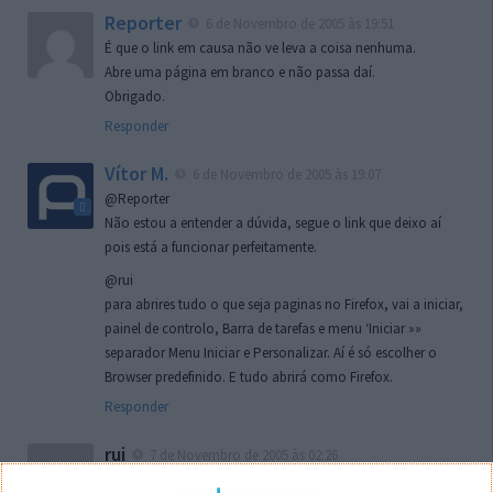
Reporter
6 de Novembro de 2005 às 19:51
É que o link em causa não ve leva a coisa nenhuma.
Abre uma página em branco e não passa daí.
Obrigado.
Responder
Vítor M.
6 de Novembro de 2005 às 19:07
@Reporter
Não estou a entender a dúvida, segue o link que deixo aí
pois está a funcionar perfeitamente.
@rui
para abrires tudo o que seja paginas no Firefox, vai a iniciar,
painel de controlo, Barra de tarefas e menu ‘Iniciar »»
separador Menu Iniciar e Personalizar. Aí é só escolher o
Browser predefinido. E tudo abrirá como Firefox.
Responder
rui
7 de Novembro de 2005 às 02:26
Boas outra vez. Desculpa tar te a chatear mas na