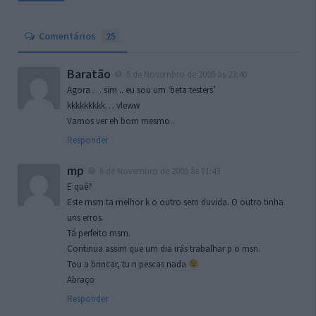
Comentários
25
Baratão
5 de Novembro de 2005 às 23:40
Agora … sim .. eu sou um ‘beta testers’
kkkkkkkkk… vleww
Vamos ver eh bom mesmo..
Responder
mp
6 de Novembro de 2005 às 01:43
E quê?
Este msm ta melhor k o outro sem duvida. O outro tinha
uns erros.
Tá perfeito msm.
Continua assim que um dia irás trabalhar p o msn.
Tou a brincar, tu n pescas nada
Abraço
Responder