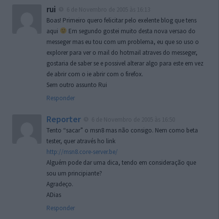
rui
6 de Novembro de 2005 às 16:13
Boas! Primeiro quero felicitar pelo exelente blog que tens
aqui
Em segundo gostei muito desta nova versao do
messeger mas eu tou com um problema, eu que so uso o
explorer para ver o mail do hotmail atraves do messeger,
gostaria de saber se e possivel alterar algo para este em vez
de abrir com o ie abrir com o firefox.
Sem outro assunto Rui
Responder
Reporter
6 de Novembro de 2005 às 16:50
Tento “sacar” o msn8 mas não consigo. Nem como beta
tester, quer através ho link
http://msn8.core-server.be/
Alguém pode dar uma dica, tendo em consideração que
sou um principiante?
Agradeço.
ADias
Responder