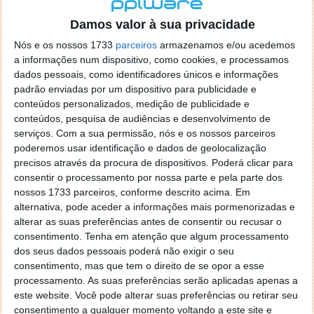
localizaçao referida n se encontra la nada k me permita por
o firefox como browser predefenido
Ja percorri o painel
Damos valor à sua privacidade
de control tudo e nada. Tou a comecar a desesperar, ate ja
Nós e os nossos 1733
parceiros
armazenamos e/ou acedemos
tentei apagar o explorer na tentativa de forçar o uso do
a informações num dispositivo, como cookies, e processamos
firefox mas em vao. Kaso te lembres de outra dica fico
dados pessoais, como identificadores únicos e informações
agradecido, caso contrario obrigado a mesma
padrão enviadas por um dispositivo para publicidade e
Responder
conteúdos personalizados, medição de publicidade e
conteúdos, pesquisa de audiências e desenvolvimento de
Vítor M.
serviços.
Com a sua permissão, nós e os nossos parceiros
7 de Novembro de 2005 às 01:39
poderemos usar identificação e dados de geolocalização
@Reporter
precisos através da procura de dispositivos. Poderá clicar para
Desculpa mas o link funciona. Seja como for segue por mail
consentir o processamento por nossa parte e pela parte dos
o MSn Messenger 8.
nossos 1733 parceiros, conforme descrito acima. Em
Responder
alternativa, pode aceder a informações mais pormenorizadas e
alterar as suas preferências antes de consentir ou recusar o
Vítor M.
7 de Novembro de 2005 às 11:21
consentimento.
Tenha em atenção que algum processamento
@Rui
dos seus dados pessoais poderá não exigir o seu
Tens de encontrar o que te falei. Faz da seguinte maneira,
consentimento, mas que tem o direito de se opor a esse
janela iniciar e no topo dessa janela com o botão direito do
processamento. As suas preferências serão aplicadas apenas a
rato faz propriedades. Depois no separador Menu ‘Iniciar’
este website. Você pode alterar suas preferências ou retirar seu
clica no botão ‘Personalizar’ aí encontrarás no separador
consentimento a qualquer momento voltando a este site e