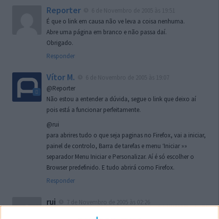
Reporter
6 de Novembro de 2005 às 19:51
É que o link em causa não ve leva a coisa nenhuma.
Abre uma página em branco e não passa daí.
Obrigado.
Responder
Vítor M.
6 de Novembro de 2005 às 19:07
@Reporter
Não estou a entender a dúvida, segue o link que deixo aí
pois está a funcionar perfeitamente.
@rui
para abrires tudo o que seja paginas no Firefox, vai a iniciar,
painel de controlo, Barra de tarefas e menu ‘Iniciar »»
separador Menu Iniciar e Personalizar. Aí é só escolher o
Browser predefinido. E tudo abrirá como Firefox.
Responder
rui
7 de Novembro de 2005 às 02:26
Boas outra vez. Desculpa tar te a chatear mas na