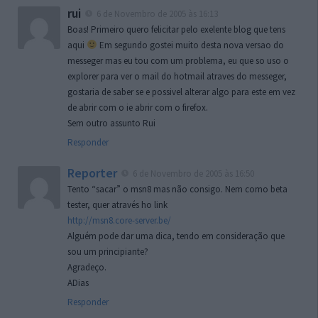
rui
6 de Novembro de 2005 às 16:13
Boas! Primeiro quero felicitar pelo exelente blog que tens
aqui
Em segundo gostei muito desta nova versao do
messeger mas eu tou com um problema, eu que so uso o
explorer para ver o mail do hotmail atraves do messeger,
gostaria de saber se e possivel alterar algo para este em vez
de abrir com o ie abrir com o firefox.
Sem outro assunto Rui
Responder
Reporter
6 de Novembro de 2005 às 16:50
Tento “sacar” o msn8 mas não consigo. Nem como beta
tester, quer através ho link
http://msn8.core-server.be/
Alguém pode dar uma dica, tendo em consideração que
sou um principiante?
Agradeço.
ADias
Responder