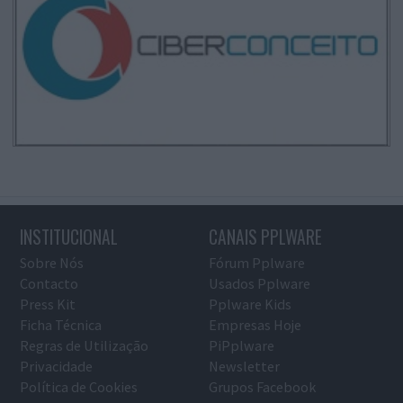
INSTITUCIONAL
CANAIS PPLWARE
Sobre Nós
Fórum Pplware
Contacto
Usados Pplware
Press Kit
Pplware Kids
Ficha Técnica
Empresas Hoje
Regras de Utilização
PiPplware
Privacidade
Newsletter
Política de Cookies
Grupos Facebook