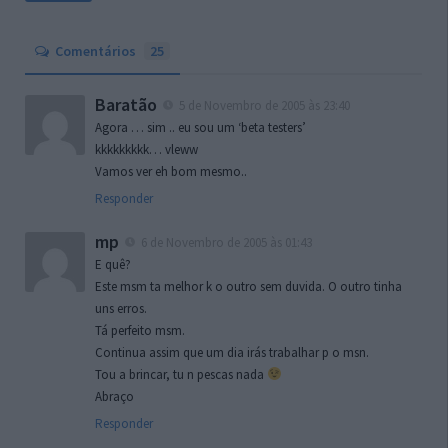
Comentários
25
Baratão
5 de Novembro de 2005 às 23:40
Agora … sim .. eu sou um ‘beta testers’
kkkkkkkkk… vleww
Vamos ver eh bom mesmo..
Responder
mp
6 de Novembro de 2005 às 01:43
E quê?
Este msm ta melhor k o outro sem duvida. O outro tinha
uns erros.
Tá perfeito msm.
Continua assim que um dia irás trabalhar p o msn.
Tou a brincar, tu n pescas nada
Abraço
Responder