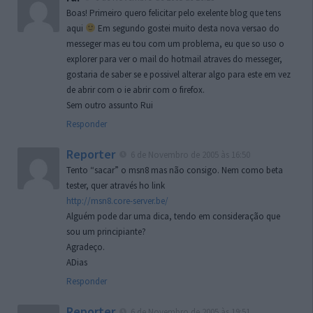
Boas! Primeiro quero felicitar pelo exelente blog que tens
aqui
Em segundo gostei muito desta nova versao do
messeger mas eu tou com um problema, eu que so uso o
explorer para ver o mail do hotmail atraves do messeger,
gostaria de saber se e possivel alterar algo para este em vez
de abrir com o ie abrir com o firefox.
Sem outro assunto Rui
Responder
Reporter
6 de Novembro de 2005 às 16:50
Tento “sacar” o msn8 mas não consigo. Nem como beta
tester, quer através ho link
http://msn8.core-server.be/
Alguém pode dar uma dica, tendo em consideração que
sou um principiante?
Agradeço.
ADias
Responder
Reporter
6 de Novembro de 2005 às 19:51