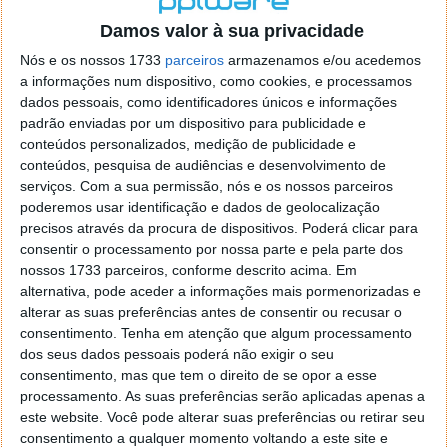
o firefox como browser predefenido
Ja percorri o painel
Damos valor à sua privacidade
de control tudo e nada. Tou a comecar a desesperar, ate ja
tentei apagar o explorer na tentativa de forçar o uso do
Nós e os nossos 1733
parceiros
armazenamos e/ou acedemos
firefox mas em vao. Kaso te lembres de outra dica fico
a informações num dispositivo, como cookies, e processamos
agradecido, caso contrario obrigado a mesma
dados pessoais, como identificadores únicos e informações
Responder
padrão enviadas por um dispositivo para publicidade e
conteúdos personalizados, medição de publicidade e
Vítor M.
conteúdos, pesquisa de audiências e desenvolvimento de
7 de Novembro de 2005 às 01:39
serviços.
Com a sua permissão, nós e os nossos parceiros
@Reporter
poderemos usar identificação e dados de geolocalização
Desculpa mas o link funciona. Seja como for segue por mail
precisos através da procura de dispositivos. Poderá clicar para
o MSn Messenger 8.
consentir o processamento por nossa parte e pela parte dos
Responder
nossos 1733 parceiros, conforme descrito acima. Em
alternativa, pode aceder a informações mais pormenorizadas e
Vítor M.
7 de Novembro de 2005 às 11:21
alterar as suas preferências antes de consentir ou recusar o
@Rui
consentimento.
Tenha em atenção que algum processamento
Tens de encontrar o que te falei. Faz da seguinte maneira,
dos seus dados pessoais poderá não exigir o seu
janela iniciar e no topo dessa janela com o botão direito do
consentimento, mas que tem o direito de se opor a esse
rato faz propriedades. Depois no separador Menu ‘Iniciar’
processamento. As suas preferências serão aplicadas apenas a
clica no botão ‘Personalizar’ aí encontrarás no separador
este website. Você pode alterar suas preferências ou retirar seu
geral a opção para escolheres o Browser com que queres
consentimento a qualquer momento voltando a este site e