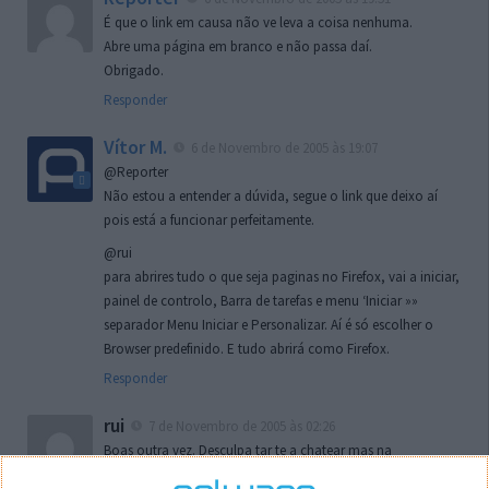
É que o link em causa não ve leva a coisa nenhuma.
Abre uma página em branco e não passa daí.
Obrigado.
Responder
Vítor M.
6 de Novembro de 2005 às 19:07
@Reporter
Não estou a entender a dúvida, segue o link que deixo aí
pois está a funcionar perfeitamente.
@rui
para abrires tudo o que seja paginas no Firefox, vai a iniciar,
painel de controlo, Barra de tarefas e menu ‘Iniciar »»
separador Menu Iniciar e Personalizar. Aí é só escolher o
Browser predefinido. E tudo abrirá como Firefox.
Responder
rui
7 de Novembro de 2005 às 02:26
Boas outra vez. Desculpa tar te a chatear mas na
localizaçao referida n se encontra la nada k me permita por