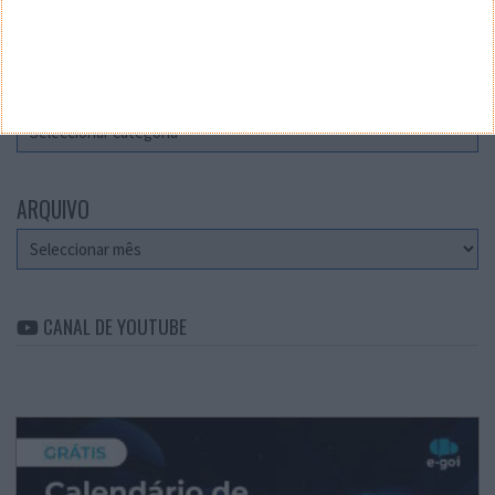
Teste a velocidade da sua Internet
CATEGORIAS
Categorias
ARQUIVO
Arquivo
CANAL DE YOUTUBE