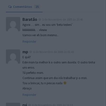
Comentários
25
Baratão
5 de Novembro de 2005 às 23:40
Agora … sim .. eu sou um ‘beta testers’
kkkkkkkkk… vleww
Vamos ver eh bom mesmo..
Responder
mp
6 de Novembro de 2005 às 01:43
E quê?
Este msm ta melhor k o outro sem duvida. O outro tinha
uns erros.
Tá perfeito msm.
Continua assim que um dia irás trabalhar p o msn.
Tou a brincar, tu n pescas nada
Abraço
Responder
rui
6 de Novembro de 2005 às 16:13