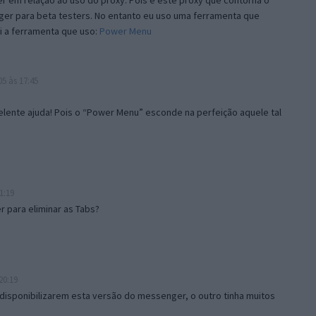
 em relação ao uso do proxy. Pois é este proxy que contorna o
ger para beta testers. No entanto eu uso uma ferramenta que
i a ferramenta que uso:
Power Menu
5 às 17:45
lente ajuda! Pois o “Power Menu” esconde na perfeição aquele tal
1:19
 para eliminar as Tabs?
20:19
disponibilizarem esta versão do messenger, o outro tinha muitos