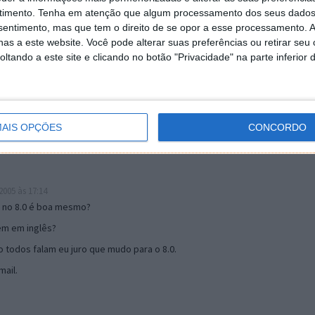
timento.
Tenha em atenção que algum processamento dos seus dados
nsentimento, mas que tem o direito de se opor a esse processamento. A
as a este website. Você pode alterar suas preferências ou retirar seu
19:51
tando a este site e clicando no botão "Privacidade" na parte inferior 
u mail algum.
s 17:00
AIS OPÇÕES
CONCORDO
005 às 17:14
o no 8.0 é boa mesmo?
tem em inglês?
 todos falam eu juro que mudo para o 8.0.
ail.