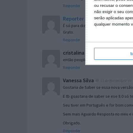
ou recusar o consen
Responder
não exigir o seu co
Reporter
serão aplicadas apen
7 de Novembro de 2005 às 
qualquer momento vol
É só para dizer que ainda não me chego
Grato.
Responder
cristalina
11 de Novembro de 2005 à
M
então people
Responder
Vanessa Silva
11 de Novembro de 2
Gostaria de Saber se essa nova versã
E tb goastaria de saber se ese 8.0 só 
Seu tiver em Português e for bom como
Sem mais Aguardo Resposta no meu e m
Obrigado.
Responder