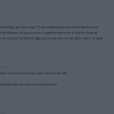
lente blog que tens aqui
Em segundo gostei muito desta nova
problema, eu que so uso o explorer para ver o mail do hotmail
se e possivel alterar algo para este em vez de abrir com o ie abrir
16:50
 Nem como beta tester, quer através ho link
onsideração que sou um principiante?
19:51