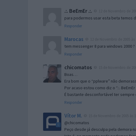
.:. BeEmEr .:.
12 de Novembro de 200
para podermos usar esta beta temos d “
Responder
Marocas
12 de Novembro de 2005 às 
tem messenger 8 para windows 2000 ?
Responder
chicomatos
15 de Novembro de 200
Boas…
Era bom que o “pplware” não demorass
Por acaso estou como diz o “.:. BeEmEr 
É bastante desconfortável ter sempre e
Responder
Vítor M.
15 de Novembro de 2005 às 1
@chicomatos
Peço desde já desculpa pela demora na 