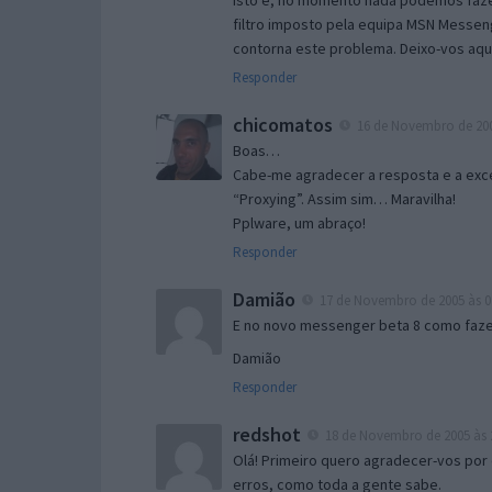
Isto é, no momento nada podemos fazer
filtro imposto pela equipa MSN Messen
contorna este problema. Deixo-vos aqu
Responder
chicomatos
16 de Novembro de 200
Boas…
Cabe-me agradecer a resposta e a exce
“Proxying”. Assim sim… Maravilha!
Pplware, um abraço!
Responder
Damião
17 de Novembro de 2005 às 0
E no novo messenger beta 8 como fazer
Damião
Responder
redshot
18 de Novembro de 2005 às 
Olá! Primeiro quero agradecer-vos por 
erros, como toda a gente sabe.