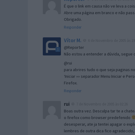
É que o link em causa não ve leva a co
Abre uma página em branco e não passa
Obrigado.
Responder
Vítor M.
6 de Novembro de 2005 às 19
@Reporter
Não estou a entender a dúvida, segue o 
@rui
para abrires tudo o que seja paginas no 
‘Iniciar »» separador Menu Iniciar e Per
Firefox.
Responder
rui
7 de Novembro de 2005 às 02:26
Boas outra vez. Desculpa tar te a chate
o firefox como browser predefenido
desesperar, ate ja tentei apagar o expl
lembres de outra dica fico agradecido