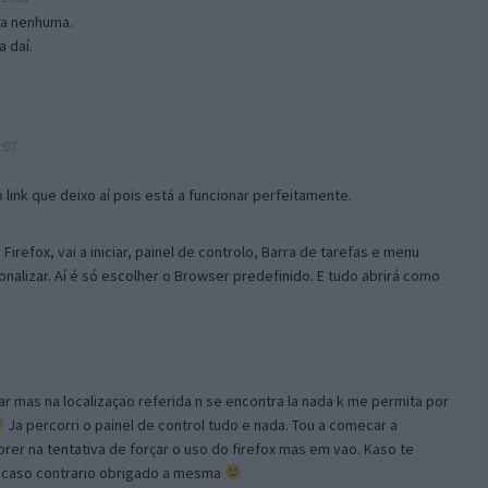
isa nenhuma.
 daí.
:07
link que deixo aí pois está a funcionar perfeitamente.
Firefox, vai a iniciar, painel de controlo, Barra de tarefas e menu
sonalizar. Aí é só escolher o Browser predefinido. E tudo abrirá como
ar mas na localizaçao referida n se encontra la nada k me permita por
Ja percorri o painel de control tudo e nada. Tou a comecar a
orer na tentativa de forçar o uso do firefox mas em vao. Kaso te
, caso contrario obrigado a mesma