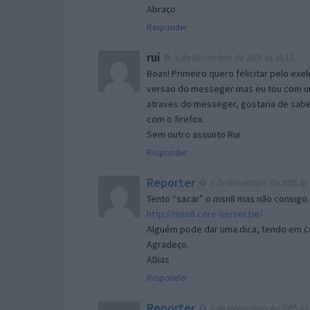
Abraço
Responder
rui
6 de Novembro de 2005 às 16:13
Boas! Primeiro quero felicitar pelo exe
versao do messeger mas eu tou com um 
atraves do messeger, gostaria de saber 
com o firefox.
Sem outro assunto Rui
Responder
Reporter
6 de Novembro de 2005 às 
Tento “sacar” o msn8 mas não consigo.
http://msn8.core-server.be/
Alguém pode dar uma dica, tendo em c
Agradeço.
ADias
Responder
Reporter
6 de Novembro de 2005 às 