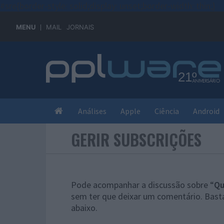
#sre{border-style: solid;display: unset;border-width: thin;}
MENU
MAIL
JORNAIS
Análises
Apple
Ciência
Android
GERIR SUBSCRIÇÕES
Pode acompanhar a discussão sobre “
Qu
sem ter que deixar um comentário. Basta
abaixo.