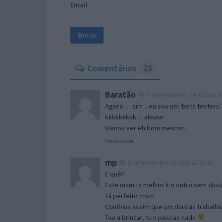
Email
Comentários
25
Baratão
5 de Novembro de 2005 às 2
Agora … sim .. eu sou um ‘beta testers’
kkkkkkkkk… vleww
Vamos ver eh bom mesmo..
Responder
mp
6 de Novembro de 2005 às 01:43
E quê?
Este msm ta melhor k o outro sem duvid
Tá perfeito msm.
Continua assim que um dia irás trabalha
Tou a brincar, tu n pescas nada