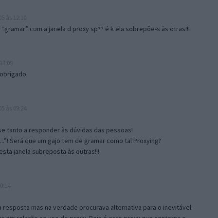
5 às 12:10
gramar” com a janela d proxy sp?? é k ela sobrepõe-s às otras!!!
17:09
 obrigado
5 às 09:24
e tanto a responder às dúvidas das pessoas!
.:.”! Será que um gajo tem de gramar como tal Proxying?
sta janela subreposta às outras!!!
0:14
resposta mas na verdade procurava alternativa para o inevitável.