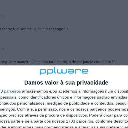
:39
o for segue por mail o MSn Messenger 8.
:21
a seguinte maneira, janela iniciar e no topo dessa janela com o botão
 no separador Menu ‘Iniciar’ clica no botão ‘Personalizar’ aí
ão para escolheres o Browser com que queres navegar e o gestor de
is ao teu Firefox e nas ferramentas ou tools escolhes ‘Opções’ ou
Damos valor à sua privacidade
erta e logo perto do fim encontras um local para colocares um visto
33
parceiros
armazenamos e/ou acedemos a informações num dispositi
e este é o browser predefinido.
essoais, como identificadores únicos e informações padrão enviadas 
conteúdos personalizados, medição de publicidade e conteúdos, pesqui
serviços.
Com a sua permissão, nós e os nossos parceiros poderemos 
12:57
ção precisos através da procura de dispositivos. Poderá clicar para co
ossa parte e pela parte dos nossos 1733 parceiros, conforme descrit
eder a informações mais pormenorizadas e alterar as suas preferência