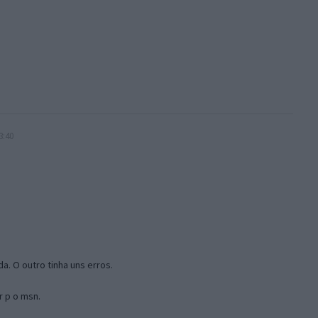
3:40
a. O outro tinha uns erros.
r p o msn.