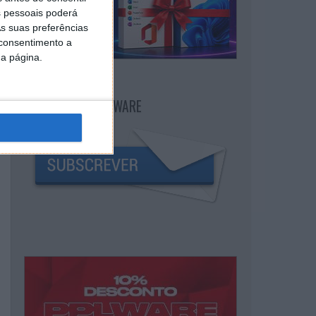
 pessoais poderá
s suas preferências
 consentimento a
da página.
NEWSLETTER PPLWARE