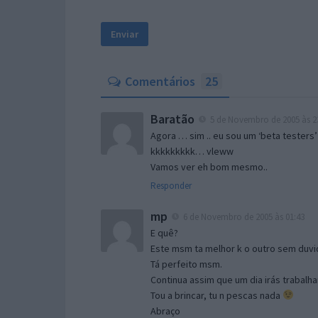
Comentários
25
Baratão
5 de Novembro de 2005 às 2
Agora … sim .. eu sou um ‘beta testers’
kkkkkkkkk… vleww
Vamos ver eh bom mesmo..
Responder
mp
6 de Novembro de 2005 às 01:43
E quê?
Este msm ta melhor k o outro sem duvid
Tá perfeito msm.
Continua assim que um dia irás trabalha
Tou a brincar, tu n pescas nada
Abraço