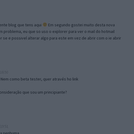
lente blog que tens aqui
Em segundo gostei muito desta nova
problema, eu que so uso o explorer para ver o mail do hotmail
se e possivel alterar algo para este em vez de abrir com o ie abrir
16:50
 Nem como beta tester, quer através ho link
onsideração que sou um principiante?
19:51
isa nenhuma.