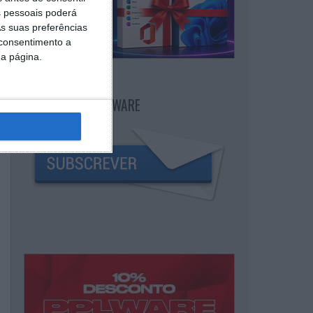
 pessoais poderá
s suas preferências
 consentimento a
da página.
NEWSLETTER PPLWARE