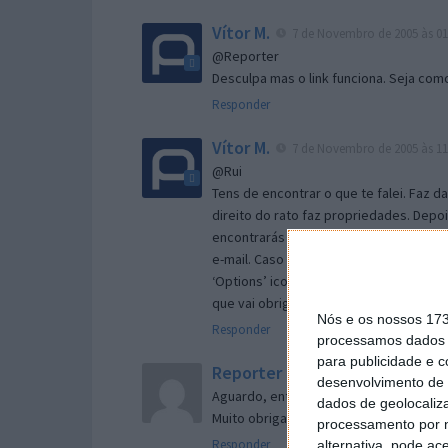
Vítor M.
7 de Novembro de 2005 às 01
@Reporter
Desculpa mas o link funciona. Seja com
Responder
Vítor M.
7 de Novembro de 2005 às 11
@Rui
Tens de encontrar o que te falei. Faz d
direito do rato faz propriedades. Depois
encontrarás no separador geral a opç
e-mail. Caso não consigas chegar lá, va
‘Options’ icon geral da então janela ab
que vai obrigar o Firefox a verificar s
Nós e os nossos 17
Responder
processamos dados p
para publicidade e 
Reporter
7 de Novembro de 2005 às 
desenvolvimento de 
Aguardo, então, o e-mail, Vitor.
dados de geolocaliza
Muito obrigado.
processamento por n
Responder
alternativa, pode ac