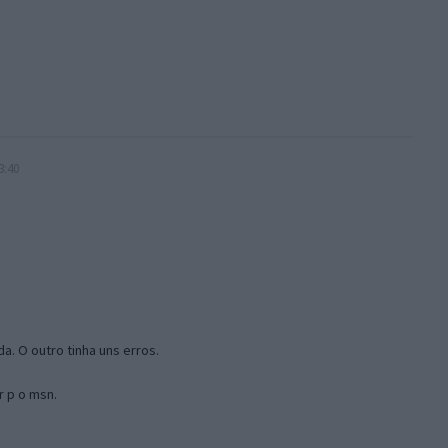
3:40
a. O outro tinha uns erros.
r p o msn.