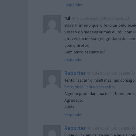
Responder
rui
6 de Novembro de 2005 às 16:13
Boas! Primeiro quero felicitar pelo exe
versao do messeger mas eu tou com um 
atraves do messeger, gostaria de saber 
com o firefox.
Sem outro assunto Rui
Responder
Reporter
6 de Novembro de 2005 às 
Tento “sacar” o msn8 mas não consigo.
http://msn8.core-server.be/
Alguém pode dar uma dica, tendo em c
Agradeço.
ADias
Responder
Reporter
6 de Novembro de 2005 às 
É que o link em causa não ve leva a co