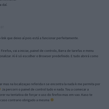
 daí.
:07
link que deixo aí pois está a funcionar perfeitamente.
Firefox, vai a iniciar, painel de controlo, Barra de tarefas e menu
sonalizar. Aí é só escolher o Browser predefinido. E tudo abrirá como
ar mas na localizaçao referida n se encontra la nada k me permita por
Ja percorri o painel de control tudo e nada. Tou a comecar a
orer na tentativa de forçar o uso do firefox mas em vao. Kaso te
, caso contrario obrigado a mesma