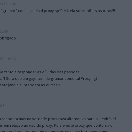
5 às 12:10
gramar” com a janela d proxy sp?? é k ela sobrepõe-s às otras!!!
17:09
 obrigado
5 às 09:24
e tanto a responder às dúvidas das pessoas!
.:.”! Será que um gajo tem de gramar como tal Proxying?
sta janela subreposta às outras!!!
0:14
resposta mas na verdade procurava alternativa para o inevitável.
 em relação ao uso do proxy. Pois é este proxy que contorna o
ger para beta testers. No entanto eu uso uma ferramenta que