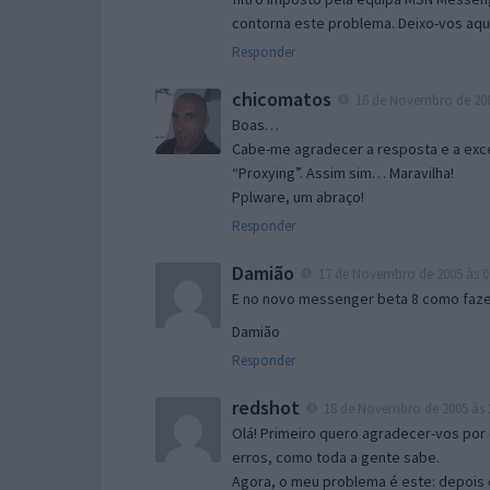
contorna este problema. Deixo-vos aqu
Responder
chicomatos
16 de Novembro de 200
Boas…
Cabe-me agradecer a resposta e a exce
“Proxying”. Assim sim… Maravilha!
Pplware, um abraço!
Responder
Damião
17 de Novembro de 2005 às 0
E no novo messenger beta 8 como fazer
Damião
Responder
redshot
18 de Novembro de 2005 às 
Olá! Primeiro quero agradecer-vos por 
erros, como toda a gente sabe.
Agora, o meu problema é este: depois 