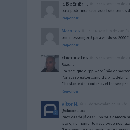
.:. BeEmEr .:.
12 de Novembro de 200
para podermos usar esta beta temos d “
Responder
Marocas
12 de Novembro de 2005 às 
tem messenger 8 para windows 2000 ?
Responder
chicomatos
15 de Novembro de 200
Boas…
Era bom que o “pplware” não demorass
Por acaso estou como diz o “.:. BeEmEr 
É bastante desconfortável ter sempre e
Responder
Vítor M.
15 de Novembro de 2005 às 1
@chicomatos
Peço desde já desculpa pela demora na 
Isto é, no momento nada podemos fazer
filtro imposto pela equipa MSN Messen