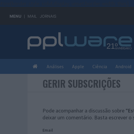
#sre{border-style: solid;display: unset;border-width: thin;}
MENU
MAIL
JORNAIS
Análises
Apple
Ciência
Android
GERIR SUBSCRIÇÕES
Pode acompanhar a discussão sobre “
Es
deixar um comentário. Basta escrever o 
Email