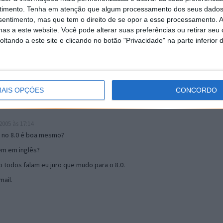
timento.
Tenha em atenção que algum processamento dos seus dados
nsentimento, mas que tem o direito de se opor a esse processamento. A
19:51
as a este website. Você pode alterar suas preferências ou retirar seu
u mail algum.
tando a este site e clicando no botão "Privacidade" na parte inferior 
s 17:00
AIS OPÇÕES
CONCORDO
005 às 17:14
o no 8.0 é boa mesmo?
tem em inglês?
 todos falam eu juro que mudo para o 8.0.
ail.