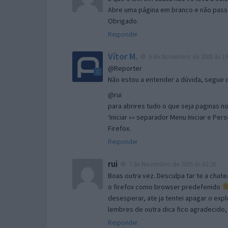
Abre uma página em branco e não passa
Obrigado.
Responder
Vítor M.
6 de Novembro de 2005 às 19
@Reporter
Não estou a entender a dúvida, segue o 
@rui
para abrires tudo o que seja paginas no 
‘Iniciar »» separador Menu Iniciar e Per
Firefox.
Responder
rui
7 de Novembro de 2005 às 02:26
Boas outra vez. Desculpa tar te a chate
o firefox como browser predefenido
desesperar, ate ja tentei apagar o expl
lembres de outra dica fico agradecido
Responder