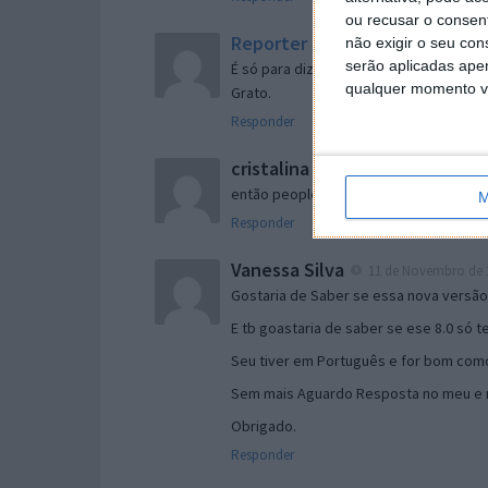
ou recusar o consen
Reporter
não exigir o seu co
7 de Novembro de 2005 às 
serão aplicadas apen
É só para dizer que ainda não me chego
qualquer momento vol
Grato.
Responder
cristalina
11 de Novembro de 2005 à
então people
M
Responder
Vanessa Silva
11 de Novembro de 2
Gostaria de Saber se essa nova versã
E tb goastaria de saber se ese 8.0 só 
Seu tiver em Português e for bom como
Sem mais Aguardo Resposta no meu e m
Obrigado.
Responder