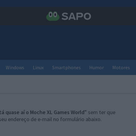
Windows
Linux
Smartphones
Humor
Motores
tá quase aí o Moche XL Games World
” sem ter que
seu endereço de e-mail no formulário abaixo.