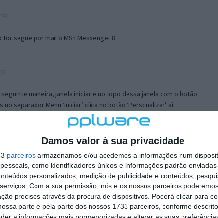
:39
o for segue por mail o MSn Messenger 8.
:21
a seguinte maneira, janela iniciar e no topo dessa janela com o botão
 no separador Menu ‘Iniciar’ clica no botão ‘Personalizar’ aí
ão para escolheres o Browser com que queres navegar e o gestor de
is ao teu Firefox e nas ferramentas ou tools escolhes ‘Opções’ ou
erta e logo perto do fim encontras um local para colocares um visto
Damos valor à sua privacidade
e este é o browser predefinido.
33
parceiros
armazenamos e/ou acedemos a informações num dispositi
essoais, como identificadores únicos e informações padrão enviadas 
conteúdos personalizados, medição de publicidade e conteúdos, pesqui
12:57
serviços.
Com a sua permissão, nós e os nossos parceiros poderemos 
ção precisos através da procura de dispositivos. Poderá clicar para co
ossa parte e pela parte dos nossos 1733 parceiros, conforme descrit
eder a informações mais pormenorizadas e alterar as suas preferência