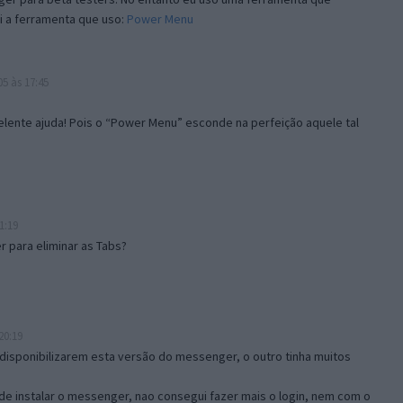
i a ferramenta que uso:
Power Menu
5 às 17:45
lente ajuda! Pois o “Power Menu” esconde na perfeição aquele tal
1:19
 para eliminar as Tabs?
20:19
disponibilizarem esta versão do messenger, o outro tinha muitos
de instalar o messenger, nao consegui fazer mais o login, nem com o