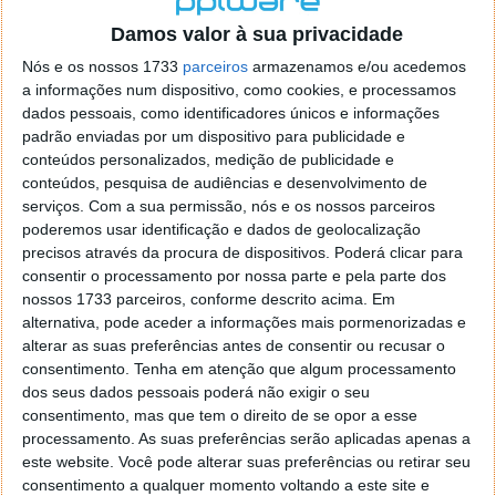
o firefox como browser predefenido
Ja percorri o painel
Damos valor à sua privacidade
de control tudo e nada. Tou a comecar a desesperar, ate ja
tentei apagar o explorer na tentativa de forçar o uso do
Nós e os nossos 1733
parceiros
armazenamos e/ou acedemos
firefox mas em vao. Kaso te lembres de outra dica fico
a informações num dispositivo, como cookies, e processamos
agradecido, caso contrario obrigado a mesma
dados pessoais, como identificadores únicos e informações
Responder
padrão enviadas por um dispositivo para publicidade e
conteúdos personalizados, medição de publicidade e
Vítor M.
conteúdos, pesquisa de audiências e desenvolvimento de
7 de Novembro de 2005 às 01:39
serviços.
Com a sua permissão, nós e os nossos parceiros
@Reporter
poderemos usar identificação e dados de geolocalização
Desculpa mas o link funciona. Seja como for segue por mail
precisos através da procura de dispositivos. Poderá clicar para
o MSn Messenger 8.
consentir o processamento por nossa parte e pela parte dos
Responder
nossos 1733 parceiros, conforme descrito acima. Em
alternativa, pode aceder a informações mais pormenorizadas e
Vítor M.
7 de Novembro de 2005 às 11:21
alterar as suas preferências antes de consentir ou recusar o
@Rui
consentimento.
Tenha em atenção que algum processamento
Tens de encontrar o que te falei. Faz da seguinte maneira,
dos seus dados pessoais poderá não exigir o seu
janela iniciar e no topo dessa janela com o botão direito do
consentimento, mas que tem o direito de se opor a esse
rato faz propriedades. Depois no separador Menu ‘Iniciar’
processamento. As suas preferências serão aplicadas apenas a
clica no botão ‘Personalizar’ aí encontrarás no separador
este website. Você pode alterar suas preferências ou retirar seu
geral a opção para escolheres o Browser com que queres
consentimento a qualquer momento voltando a este site e