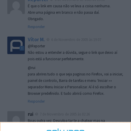
É que o link em causa não ve leva a coisa nenhuma.
Abre uma página em branco e não passa daí.
Obrigado.
Responder
Vítor M.
6 de Novembro de 2005 às 19:07
@Reporter
Não estou a entender a dúvida, segue o link que deixo aí
pois está a funcionar perfeitamente.
@rui
para abrires tudo o que seja paginas no Firefox, vai a iniciar,
painel de controlo, Barra de tarefas e menu ‘Iniciar »»
separador Menu Iniciar e Personalizar. Aí é só escolher o
Browser predefinido. E tudo abrirá como Firefox.
Responder
rui
7 de Novembro de 2005 às 02:26
Boas outra vez. Desculpa tar te a chatear mas na
localizaçao referida n se encontra la nada k me permita por