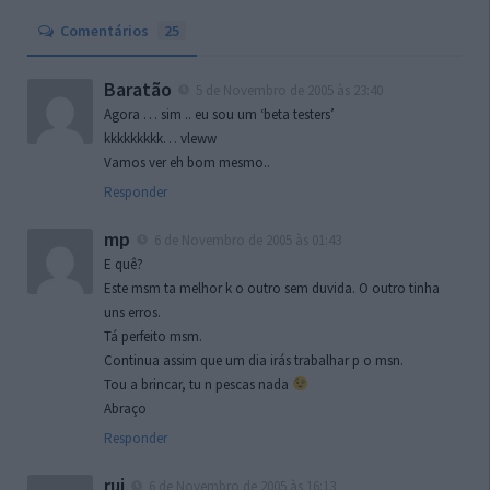
Comentários
25
Baratão
5 de Novembro de 2005 às 23:40
Agora … sim .. eu sou um ‘beta testers’
kkkkkkkkk… vleww
Vamos ver eh bom mesmo..
Responder
mp
6 de Novembro de 2005 às 01:43
E quê?
Este msm ta melhor k o outro sem duvida. O outro tinha
uns erros.
Tá perfeito msm.
Continua assim que um dia irás trabalhar p o msn.
Tou a brincar, tu n pescas nada
Abraço
Responder
rui
6 de Novembro de 2005 às 16:13