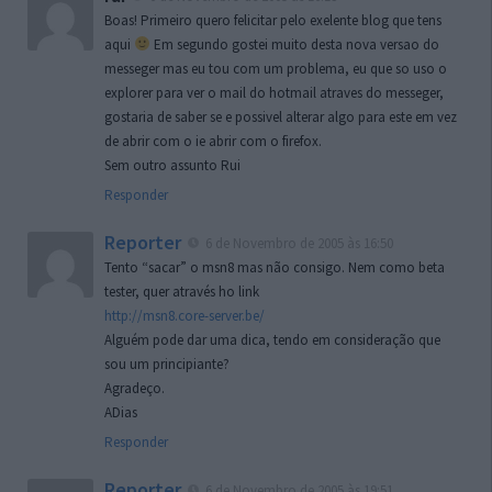
Boas! Primeiro quero felicitar pelo exelente blog que tens
aqui
Em segundo gostei muito desta nova versao do
messeger mas eu tou com um problema, eu que so uso o
explorer para ver o mail do hotmail atraves do messeger,
gostaria de saber se e possivel alterar algo para este em vez
de abrir com o ie abrir com o firefox.
Sem outro assunto Rui
Responder
Reporter
6 de Novembro de 2005 às 16:50
Tento “sacar” o msn8 mas não consigo. Nem como beta
tester, quer através ho link
http://msn8.core-server.be/
Alguém pode dar uma dica, tendo em consideração que
sou um principiante?
Agradeço.
ADias
Responder
Reporter
6 de Novembro de 2005 às 19:51