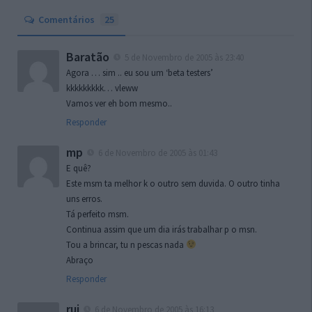
Comentários
25
Baratão
5 de Novembro de 2005 às 23:40
Agora … sim .. eu sou um ‘beta testers’
kkkkkkkkk… vleww
Vamos ver eh bom mesmo..
Responder
mp
6 de Novembro de 2005 às 01:43
E quê?
Este msm ta melhor k o outro sem duvida. O outro tinha
uns erros.
Tá perfeito msm.
Continua assim que um dia irás trabalhar p o msn.
Tou a brincar, tu n pescas nada
Abraço
Responder
rui
6 de Novembro de 2005 às 16:13