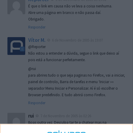
É que o link em causa não ve leva a coisa nenhuma.
Abre uma página em branco e não passa daí.
Obrigado.
Responder
Vítor M.
6 de Novembro de 2005 às 19:07
@Reporter
Não estou a entender a dúvida, segue o link que deixo aí
pois está a funcionar perfeitamente.
@rui
para abrires tudo o que seja paginas no Firefox, vai a iniciar,
painel de controlo, Barra de tarefas e menu ‘Iniciar »»
separador Menu Iniciar e Personalizar. Aí é só escolher o
Browser predefinido. E tudo abrirá como Firefox.
Responder
rui
7 de Novembro de 2005 às 02:26
Boas outra vez. Desculpa tar te a chatear mas na
localizaçao referida n se encontra la nada k me permita por