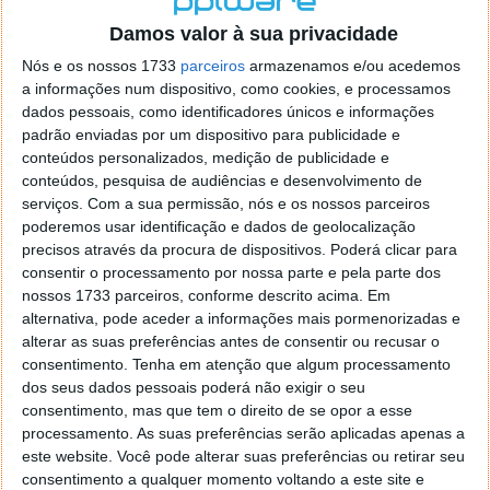
o firefox como browser predefenido
Ja percorri o painel
Damos valor à sua privacidade
de control tudo e nada. Tou a comecar a desesperar, ate ja
tentei apagar o explorer na tentativa de forçar o uso do
Nós e os nossos 1733
parceiros
armazenamos e/ou acedemos
firefox mas em vao. Kaso te lembres de outra dica fico
a informações num dispositivo, como cookies, e processamos
agradecido, caso contrario obrigado a mesma
dados pessoais, como identificadores únicos e informações
Responder
padrão enviadas por um dispositivo para publicidade e
conteúdos personalizados, medição de publicidade e
Vítor M.
conteúdos, pesquisa de audiências e desenvolvimento de
7 de Novembro de 2005 às 01:39
serviços.
Com a sua permissão, nós e os nossos parceiros
@Reporter
poderemos usar identificação e dados de geolocalização
Desculpa mas o link funciona. Seja como for segue por mail
precisos através da procura de dispositivos. Poderá clicar para
o MSn Messenger 8.
consentir o processamento por nossa parte e pela parte dos
Responder
nossos 1733 parceiros, conforme descrito acima. Em
alternativa, pode aceder a informações mais pormenorizadas e
Vítor M.
7 de Novembro de 2005 às 11:21
alterar as suas preferências antes de consentir ou recusar o
@Rui
consentimento.
Tenha em atenção que algum processamento
Tens de encontrar o que te falei. Faz da seguinte maneira,
dos seus dados pessoais poderá não exigir o seu
janela iniciar e no topo dessa janela com o botão direito do
consentimento, mas que tem o direito de se opor a esse
rato faz propriedades. Depois no separador Menu ‘Iniciar’
processamento. As suas preferências serão aplicadas apenas a
clica no botão ‘Personalizar’ aí encontrarás no separador
este website. Você pode alterar suas preferências ou retirar seu
geral a opção para escolheres o Browser com que queres
consentimento a qualquer momento voltando a este site e