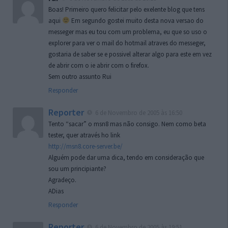
Boas! Primeiro quero felicitar pelo exelente blog que tens
aqui
Em segundo gostei muito desta nova versao do
messeger mas eu tou com um problema, eu que so uso o
explorer para ver o mail do hotmail atraves do messeger,
gostaria de saber se e possivel alterar algo para este em vez
de abrir com o ie abrir com o firefox.
Sem outro assunto Rui
Responder
Reporter
6 de Novembro de 2005 às 16:50
Tento “sacar” o msn8 mas não consigo. Nem como beta
tester, quer através ho link
http://msn8.core-server.be/
Alguém pode dar uma dica, tendo em consideração que
sou um principiante?
Agradeço.
ADias
Responder
Reporter
6 de Novembro de 2005 às 19:51