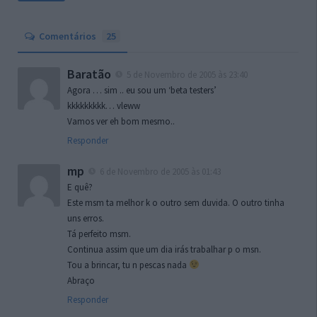
Comentários
25
Baratão
5 de Novembro de 2005 às 23:40
Agora … sim .. eu sou um ‘beta testers’
kkkkkkkkk… vleww
Vamos ver eh bom mesmo..
Responder
mp
6 de Novembro de 2005 às 01:43
E quê?
Este msm ta melhor k o outro sem duvida. O outro tinha
uns erros.
Tá perfeito msm.
Continua assim que um dia irás trabalhar p o msn.
Tou a brincar, tu n pescas nada
Abraço
Responder