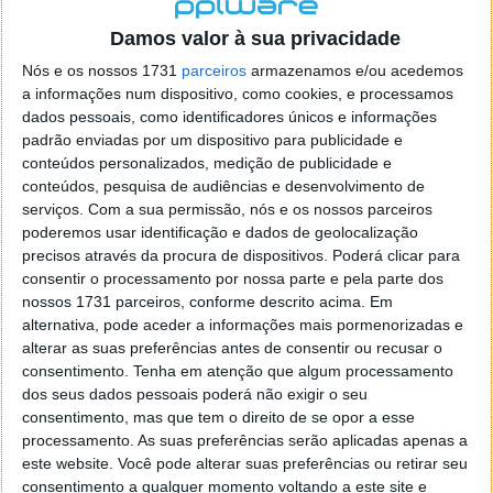
localizaçao referida n se encontra la nada k me permita por
o firefox como browser predefenido
Ja percorri o painel
Damos valor à sua privacidade
de control tudo e nada. Tou a comecar a desesperar, ate ja
Nós e os nossos 1731
parceiros
armazenamos e/ou acedemos
tentei apagar o explorer na tentativa de forçar o uso do
a informações num dispositivo, como cookies, e processamos
firefox mas em vao. Kaso te lembres de outra dica fico
dados pessoais, como identificadores únicos e informações
agradecido, caso contrario obrigado a mesma
padrão enviadas por um dispositivo para publicidade e
Responder
conteúdos personalizados, medição de publicidade e
conteúdos, pesquisa de audiências e desenvolvimento de
Vítor M.
serviços.
Com a sua permissão, nós e os nossos parceiros
7 de Novembro de 2005 às 01:39
poderemos usar identificação e dados de geolocalização
@Reporter
precisos através da procura de dispositivos. Poderá clicar para
Desculpa mas o link funciona. Seja como for segue por mail
consentir o processamento por nossa parte e pela parte dos
o MSn Messenger 8.
nossos 1731 parceiros, conforme descrito acima. Em
Responder
alternativa, pode aceder a informações mais pormenorizadas e
alterar as suas preferências antes de consentir ou recusar o
Vítor M.
7 de Novembro de 2005 às 11:21
consentimento.
Tenha em atenção que algum processamento
@Rui
dos seus dados pessoais poderá não exigir o seu
Tens de encontrar o que te falei. Faz da seguinte maneira,
consentimento, mas que tem o direito de se opor a esse
janela iniciar e no topo dessa janela com o botão direito do
processamento. As suas preferências serão aplicadas apenas a
rato faz propriedades. Depois no separador Menu ‘Iniciar’
este website. Você pode alterar suas preferências ou retirar seu
clica no botão ‘Personalizar’ aí encontrarás no separador
consentimento a qualquer momento voltando a este site e