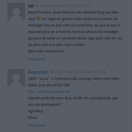
rui
6 de Novembro de 2005 às 16:13
Boas! Primeiro quero felicitar pelo exelente blog que tens
aqui
Em segundo gostei muito desta nova versao do
messeger mas eu tou com um problema, eu que so uso o
explorer para ver o mail do hotmail atraves do messeger,
gostaria de saber se e possivel alterar algo para este em vez
de abrir com o ie abrir com o firefox.
Sem outro assunto Rui
Responder
Reporter
6 de Novembro de 2005 às 16:50
Tento “sacar” o msn8 mas não consigo. Nem como beta
tester, quer através ho link
http://msn8.core-server.be/
Alguém pode dar uma dica, tendo em consideração que
sou um principiante?
Agradeço.
ADias
Responder