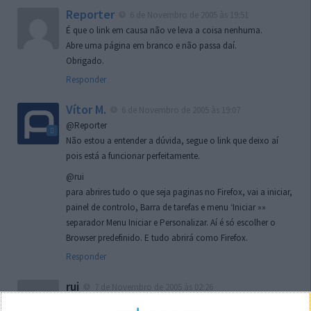
Reporter
6 de Novembro de 2005 às 19:51
É que o link em causa não ve leva a coisa nenhuma.
Abre uma página em branco e não passa daí.
Obrigado.
Responder
Vítor M.
6 de Novembro de 2005 às 19:07
@Reporter
Não estou a entender a dúvida, segue o link que deixo aí
pois está a funcionar perfeitamente.
@rui
para abrires tudo o que seja paginas no Firefox, vai a iniciar,
painel de controlo, Barra de tarefas e menu ‘Iniciar »»
separador Menu Iniciar e Personalizar. Aí é só escolher o
Browser predefinido. E tudo abrirá como Firefox.
Responder
rui
7 de Novembro de 2005 às 02:26
Boas outra vez. Desculpa tar te a chatear mas na