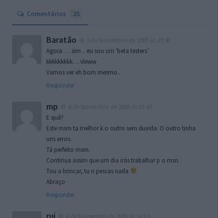
Comentários
25
Baratão
5 de Novembro de 2005 às 23:40
Agora … sim .. eu sou um ‘beta testers’
kkkkkkkkk… vleww
Vamos ver eh bom mesmo..
Responder
mp
6 de Novembro de 2005 às 01:43
E quê?
Este msm ta melhor k o outro sem duvida. O outro tinha
uns erros.
Tá perfeito msm.
Continua assim que um dia irás trabalhar p o msn.
Tou a brincar, tu n pescas nada
Abraço
Responder
rui
6 de Novembro de 2005 às 16:13