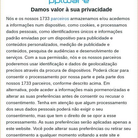
o firefox como browser predefenido
Ja percorri o painel
Damos valor à sua privacidade
de control tudo e nada. Tou a comecar a desesperar, ate ja
tentei apagar o explorer na tentativa de forçar o uso do
Nós e os nossos 1733
parceiros
armazenamos e/ou acedemos
firefox mas em vao. Kaso te lembres de outra dica fico
a informações num dispositivo, como cookies, e processamos
agradecido, caso contrario obrigado a mesma
dados pessoais, como identificadores únicos e informações
Responder
padrão enviadas por um dispositivo para publicidade e
conteúdos personalizados, medição de publicidade e
Vítor M.
conteúdos, pesquisa de audiências e desenvolvimento de
7 de Novembro de 2005 às 01:39
serviços.
Com a sua permissão, nós e os nossos parceiros
@Reporter
poderemos usar identificação e dados de geolocalização
Desculpa mas o link funciona. Seja como for segue por mail
precisos através da procura de dispositivos. Poderá clicar para
o MSn Messenger 8.
consentir o processamento por nossa parte e pela parte dos
Responder
nossos 1733 parceiros, conforme descrito acima. Em
alternativa, pode aceder a informações mais pormenorizadas e
Vítor M.
7 de Novembro de 2005 às 11:21
alterar as suas preferências antes de consentir ou recusar o
@Rui
consentimento.
Tenha em atenção que algum processamento
Tens de encontrar o que te falei. Faz da seguinte maneira,
dos seus dados pessoais poderá não exigir o seu
janela iniciar e no topo dessa janela com o botão direito do
consentimento, mas que tem o direito de se opor a esse
rato faz propriedades. Depois no separador Menu ‘Iniciar’
processamento. As suas preferências serão aplicadas apenas a
clica no botão ‘Personalizar’ aí encontrarás no separador
este website. Você pode alterar suas preferências ou retirar seu
geral a opção para escolheres o Browser com que queres
consentimento a qualquer momento voltando a este site e