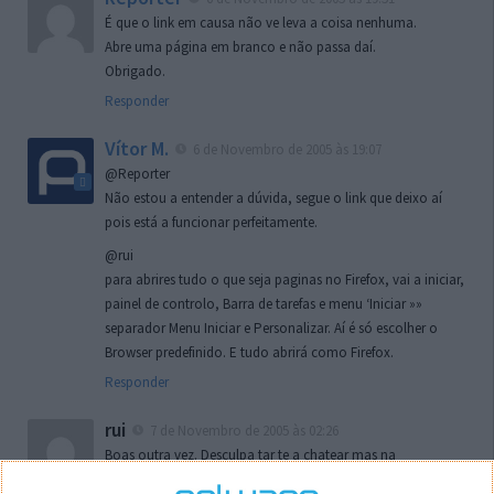
É que o link em causa não ve leva a coisa nenhuma.
Abre uma página em branco e não passa daí.
Obrigado.
Responder
Vítor M.
6 de Novembro de 2005 às 19:07
@Reporter
Não estou a entender a dúvida, segue o link que deixo aí
pois está a funcionar perfeitamente.
@rui
para abrires tudo o que seja paginas no Firefox, vai a iniciar,
painel de controlo, Barra de tarefas e menu ‘Iniciar »»
separador Menu Iniciar e Personalizar. Aí é só escolher o
Browser predefinido. E tudo abrirá como Firefox.
Responder
rui
7 de Novembro de 2005 às 02:26
Boas outra vez. Desculpa tar te a chatear mas na
localizaçao referida n se encontra la nada k me permita por