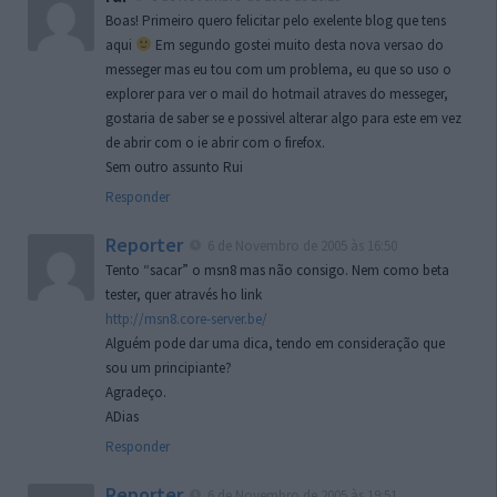
Boas! Primeiro quero felicitar pelo exelente blog que tens
aqui
Em segundo gostei muito desta nova versao do
messeger mas eu tou com um problema, eu que so uso o
explorer para ver o mail do hotmail atraves do messeger,
gostaria de saber se e possivel alterar algo para este em vez
de abrir com o ie abrir com o firefox.
Sem outro assunto Rui
Responder
Reporter
6 de Novembro de 2005 às 16:50
Tento “sacar” o msn8 mas não consigo. Nem como beta
tester, quer através ho link
http://msn8.core-server.be/
Alguém pode dar uma dica, tendo em consideração que
sou um principiante?
Agradeço.
ADias
Responder
Reporter
6 de Novembro de 2005 às 19:51