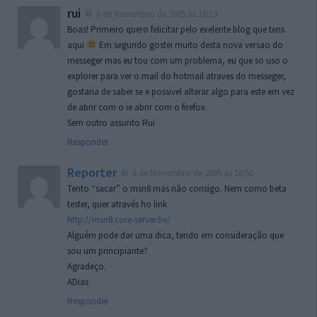
rui
6 de Novembro de 2005 às 16:13
Boas! Primeiro quero felicitar pelo exelente blog que tens
aqui
Em segundo gostei muito desta nova versao do
messeger mas eu tou com um problema, eu que so uso o
explorer para ver o mail do hotmail atraves do messeger,
gostaria de saber se e possivel alterar algo para este em vez
de abrir com o ie abrir com o firefox.
Sem outro assunto Rui
Responder
Reporter
6 de Novembro de 2005 às 16:50
Tento “sacar” o msn8 mas não consigo. Nem como beta
tester, quer através ho link
http://msn8.core-server.be/
Alguém pode dar uma dica, tendo em consideração que
sou um principiante?
Agradeço.
ADias
Responder