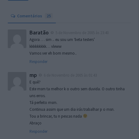
Comentários
25
Baratão
5 de Novembro de 2005 às 23:40
Agora … sim .. eu sou um ‘beta testers’
kkkkkkkkk… vleww
Vamos ver eh bom mesmo..
Responder
mp
6 de Novembro de 2005 às 01:43
E quê?
Este msm ta melhor k o outro sem duvida. O outro tinha
uns erros.
Tá perfeito msm.
Continua assim que um dia irás trabalhar p o msn.
Tou a brincar, tu n pescas nada
Abraço
Responder