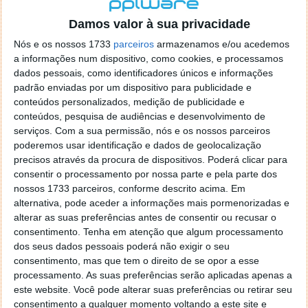
localizaçao referida n se encontra la nada k me permita por
o firefox como browser predefenido
Ja percorri o painel
Damos valor à sua privacidade
de control tudo e nada. Tou a comecar a desesperar, ate ja
Nós e os nossos 1733
parceiros
armazenamos e/ou acedemos
tentei apagar o explorer na tentativa de forçar o uso do
a informações num dispositivo, como cookies, e processamos
firefox mas em vao. Kaso te lembres de outra dica fico
dados pessoais, como identificadores únicos e informações
agradecido, caso contrario obrigado a mesma
padrão enviadas por um dispositivo para publicidade e
Responder
conteúdos personalizados, medição de publicidade e
conteúdos, pesquisa de audiências e desenvolvimento de
Vítor M.
serviços.
Com a sua permissão, nós e os nossos parceiros
7 de Novembro de 2005 às 01:39
poderemos usar identificação e dados de geolocalização
@Reporter
precisos através da procura de dispositivos. Poderá clicar para
Desculpa mas o link funciona. Seja como for segue por mail
consentir o processamento por nossa parte e pela parte dos
o MSn Messenger 8.
nossos 1733 parceiros, conforme descrito acima. Em
Responder
alternativa, pode aceder a informações mais pormenorizadas e
alterar as suas preferências antes de consentir ou recusar o
Vítor M.
7 de Novembro de 2005 às 11:21
consentimento.
Tenha em atenção que algum processamento
@Rui
dos seus dados pessoais poderá não exigir o seu
Tens de encontrar o que te falei. Faz da seguinte maneira,
consentimento, mas que tem o direito de se opor a esse
janela iniciar e no topo dessa janela com o botão direito do
processamento. As suas preferências serão aplicadas apenas a
rato faz propriedades. Depois no separador Menu ‘Iniciar’
este website. Você pode alterar suas preferências ou retirar seu
clica no botão ‘Personalizar’ aí encontrarás no separador
consentimento a qualquer momento voltando a este site e