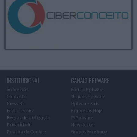
INSTITUCIONAL
CANAIS PPLWARE
Sobre Nós
Fórum Pplware
Contacto
Usados Pplware
Press Kit
Pplware Kids
Ficha Técnica
Empresas Hoje
Regras de Utilização
PiPplware
Privacidade
Newsletter
Política de Cookies
Grupos Facebook