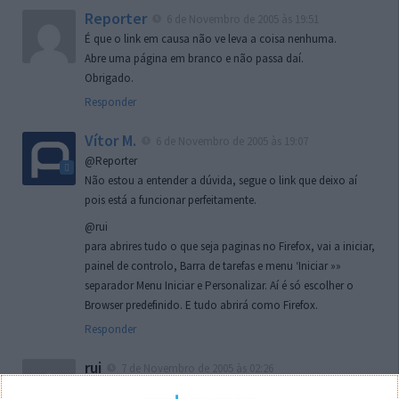
Reporter
6 de Novembro de 2005 às 19:51
É que o link em causa não ve leva a coisa nenhuma.
Abre uma página em branco e não passa daí.
Obrigado.
Responder
Vítor M.
6 de Novembro de 2005 às 19:07
@Reporter
Não estou a entender a dúvida, segue o link que deixo aí
pois está a funcionar perfeitamente.
@rui
para abrires tudo o que seja paginas no Firefox, vai a iniciar,
painel de controlo, Barra de tarefas e menu ‘Iniciar »»
separador Menu Iniciar e Personalizar. Aí é só escolher o
Browser predefinido. E tudo abrirá como Firefox.
Responder
rui
7 de Novembro de 2005 às 02:26
Boas outra vez. Desculpa tar te a chatear mas na