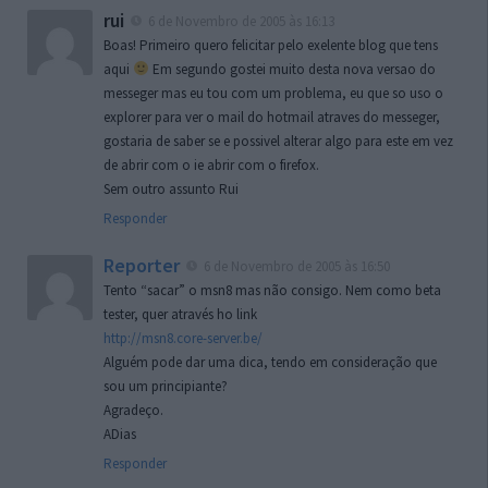
rui
6 de Novembro de 2005 às 16:13
Boas! Primeiro quero felicitar pelo exelente blog que tens
aqui
Em segundo gostei muito desta nova versao do
messeger mas eu tou com um problema, eu que so uso o
explorer para ver o mail do hotmail atraves do messeger,
gostaria de saber se e possivel alterar algo para este em vez
de abrir com o ie abrir com o firefox.
Sem outro assunto Rui
Responder
Reporter
6 de Novembro de 2005 às 16:50
Tento “sacar” o msn8 mas não consigo. Nem como beta
tester, quer através ho link
http://msn8.core-server.be/
Alguém pode dar uma dica, tendo em consideração que
sou um principiante?
Agradeço.
ADias
Responder