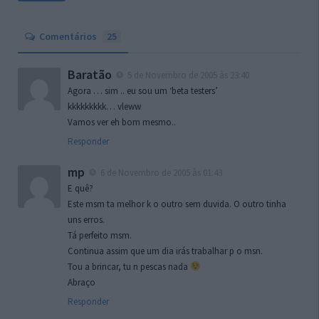
Comentários
25
Baratão
5 de Novembro de 2005 às 23:40
Agora … sim .. eu sou um ‘beta testers’
kkkkkkkkk… vleww
Vamos ver eh bom mesmo..
Responder
mp
6 de Novembro de 2005 às 01:43
E quê?
Este msm ta melhor k o outro sem duvida. O outro tinha
uns erros.
Tá perfeito msm.
Continua assim que um dia irás trabalhar p o msn.
Tou a brincar, tu n pescas nada
Abraço
Responder