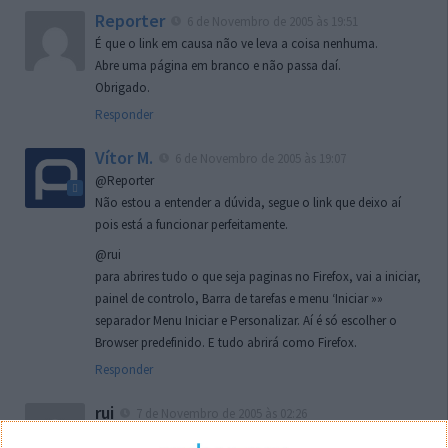
Reporter
6 de Novembro de 2005 às 19:51
É que o link em causa não ve leva a coisa nenhuma.
Abre uma página em branco e não passa daí.
Obrigado.
Responder
Vítor M.
6 de Novembro de 2005 às 19:07
@Reporter
Não estou a entender a dúvida, segue o link que deixo aí
pois está a funcionar perfeitamente.
@rui
para abrires tudo o que seja paginas no Firefox, vai a iniciar,
painel de controlo, Barra de tarefas e menu ‘Iniciar »»
separador Menu Iniciar e Personalizar. Aí é só escolher o
Browser predefinido. E tudo abrirá como Firefox.
Responder
rui
7 de Novembro de 2005 às 02:26
Boas outra vez. Desculpa tar te a chatear mas na