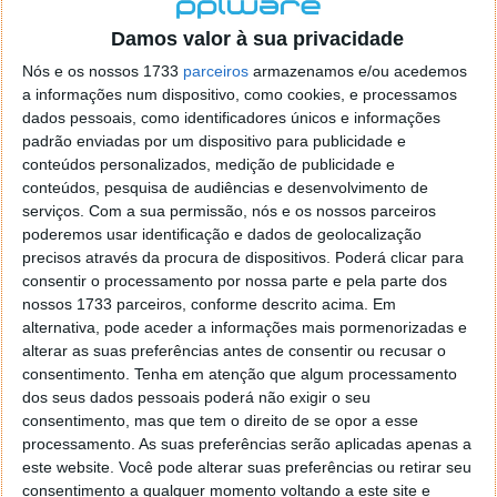
localizaçao referida n se encontra la nada k me permita por
o firefox como browser predefenido
Ja percorri o painel
Damos valor à sua privacidade
de control tudo e nada. Tou a comecar a desesperar, ate ja
Nós e os nossos 1733
parceiros
armazenamos e/ou acedemos
tentei apagar o explorer na tentativa de forçar o uso do
a informações num dispositivo, como cookies, e processamos
firefox mas em vao. Kaso te lembres de outra dica fico
dados pessoais, como identificadores únicos e informações
agradecido, caso contrario obrigado a mesma
padrão enviadas por um dispositivo para publicidade e
Responder
conteúdos personalizados, medição de publicidade e
conteúdos, pesquisa de audiências e desenvolvimento de
Vítor M.
serviços.
Com a sua permissão, nós e os nossos parceiros
7 de Novembro de 2005 às 01:39
poderemos usar identificação e dados de geolocalização
@Reporter
precisos através da procura de dispositivos. Poderá clicar para
Desculpa mas o link funciona. Seja como for segue por mail
consentir o processamento por nossa parte e pela parte dos
o MSn Messenger 8.
nossos 1733 parceiros, conforme descrito acima. Em
Responder
alternativa, pode aceder a informações mais pormenorizadas e
alterar as suas preferências antes de consentir ou recusar o
Vítor M.
7 de Novembro de 2005 às 11:21
consentimento.
Tenha em atenção que algum processamento
@Rui
dos seus dados pessoais poderá não exigir o seu
Tens de encontrar o que te falei. Faz da seguinte maneira,
consentimento, mas que tem o direito de se opor a esse
janela iniciar e no topo dessa janela com o botão direito do
processamento. As suas preferências serão aplicadas apenas a
rato faz propriedades. Depois no separador Menu ‘Iniciar’
este website. Você pode alterar suas preferências ou retirar seu
clica no botão ‘Personalizar’ aí encontrarás no separador
consentimento a qualquer momento voltando a este site e