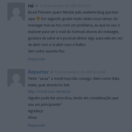
rui
6 de Novembro de 2005 às 16:13
Boas! Primeiro quero felicitar pelo exelente blog que tens
aqui
Em segundo gostei muito desta nova versao do
messeger mas eu tou com um problema, eu que so uso o
explorer para ver o mail do hotmail atraves do messeger,
gostaria de saber se e possivel alterar algo para este em vez
de abrir com o ie abrir com o firefox.
Sem outro assunto Rui
Responder
Reporter
6 de Novembro de 2005 às 16:50
Tento “sacar” o msn8 mas não consigo. Nem como beta
tester, quer através ho link
http://msn8.core-server.be/
Alguém pode dar uma dica, tendo em consideração que
sou um principiante?
Agradeço.
ADias
Responder