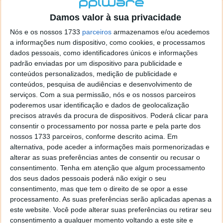
localizaçao referida n se encontra la nada k me permita por
o firefox como browser predefenido
Ja percorri o painel
Damos valor à sua privacidade
de control tudo e nada. Tou a comecar a desesperar, ate ja
Nós e os nossos 1733
parceiros
armazenamos e/ou acedemos
tentei apagar o explorer na tentativa de forçar o uso do
a informações num dispositivo, como cookies, e processamos
firefox mas em vao. Kaso te lembres de outra dica fico
dados pessoais, como identificadores únicos e informações
agradecido, caso contrario obrigado a mesma
padrão enviadas por um dispositivo para publicidade e
Responder
conteúdos personalizados, medição de publicidade e
conteúdos, pesquisa de audiências e desenvolvimento de
Vítor M.
serviços.
Com a sua permissão, nós e os nossos parceiros
7 de Novembro de 2005 às 01:39
poderemos usar identificação e dados de geolocalização
@Reporter
precisos através da procura de dispositivos. Poderá clicar para
Desculpa mas o link funciona. Seja como for segue por mail
consentir o processamento por nossa parte e pela parte dos
o MSn Messenger 8.
nossos 1733 parceiros, conforme descrito acima. Em
Responder
alternativa, pode aceder a informações mais pormenorizadas e
alterar as suas preferências antes de consentir ou recusar o
Vítor M.
7 de Novembro de 2005 às 11:21
consentimento.
Tenha em atenção que algum processamento
@Rui
dos seus dados pessoais poderá não exigir o seu
Tens de encontrar o que te falei. Faz da seguinte maneira,
consentimento, mas que tem o direito de se opor a esse
janela iniciar e no topo dessa janela com o botão direito do
processamento. As suas preferências serão aplicadas apenas a
rato faz propriedades. Depois no separador Menu ‘Iniciar’
este website. Você pode alterar suas preferências ou retirar seu
clica no botão ‘Personalizar’ aí encontrarás no separador
consentimento a qualquer momento voltando a este site e