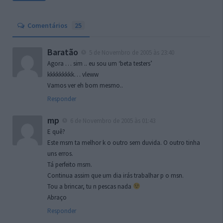
Comentários
25
Baratão
5 de Novembro de 2005 às 23:40
Agora … sim .. eu sou um ‘beta testers’
kkkkkkkkk… vleww
Vamos ver eh bom mesmo..
Responder
mp
6 de Novembro de 2005 às 01:43
E quê?
Este msm ta melhor k o outro sem duvida. O outro tinha
uns erros.
Tá perfeito msm.
Continua assim que um dia irás trabalhar p o msn.
Tou a brincar, tu n pescas nada
Abraço
Responder