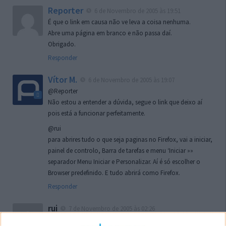
Reporter
6 de Novembro de 2005 às 19:51
É que o link em causa não ve leva a coisa nenhuma.
Abre uma página em branco e não passa daí.
Obrigado.
Responder
Vítor M.
6 de Novembro de 2005 às 19:07
@Reporter
Não estou a entender a dúvida, segue o link que deixo aí
pois está a funcionar perfeitamente.
@rui
para abrires tudo o que seja paginas no Firefox, vai a iniciar,
painel de controlo, Barra de tarefas e menu ‘Iniciar »»
separador Menu Iniciar e Personalizar. Aí é só escolher o
Browser predefinido. E tudo abrirá como Firefox.
Responder
rui
7 de Novembro de 2005 às 02:26
Boas outra vez. Desculpa tar te a chatear mas na